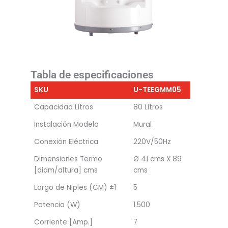
Tabla de especificaciones
SKU
U-TEEGMM05
Capacidad Litros
80 Litros
Instalación Modelo
Mural
Conexión Eléctrica
220V/50Hz
Dimensiones Termo
Ø 41 cms X 89
[diam/altura] cms
cms
Largo de Niples (CM) ±1
5
Potencia (W)
1.500
Corriente [Amp.]
7