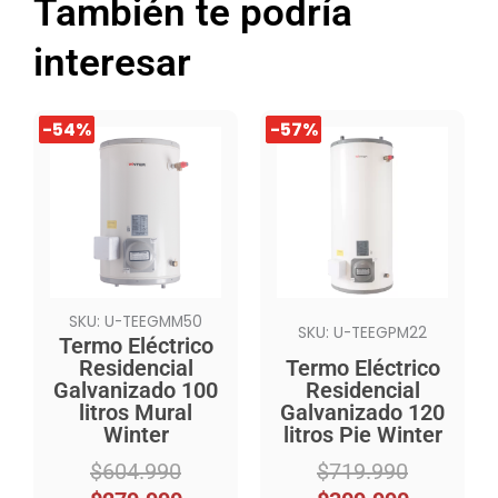
También te podría
interesar
El
El
El
El
-54%
-54%
-57%
-57%
precio
precio
precio
precio
original
actual
original
actual
era:
es:
era:
es:
$604.990.
$279.990.
$719.990.
$309.990.
SKU: U-TEEGMM50
SKU: U-TEEGPM22
Termo Eléctrico
Residencial
Termo Eléctrico
Galvanizado 100
Residencial
litros Mural
Galvanizado 120
Winter
litros Pie Winter
$
604.990
$
719.990