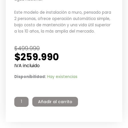
Este modelo de instalación a muro, pensado para
2 personas, ofrece operación automática simple,
bajo costo de mantención y una vida útil superior
a los 10 años, la más amplia del mercado.
El
El
$
499.990
$
259.990
precio
precio
original
actual
IVA incluido
era:
es:
Termo
Disponibilidad:
Hay existencias
$499.990.
$259.990.
Eléctrico
Residencial
Galvanizado
Añadir al carrito
80
litros
Mural
Winter
cantidad