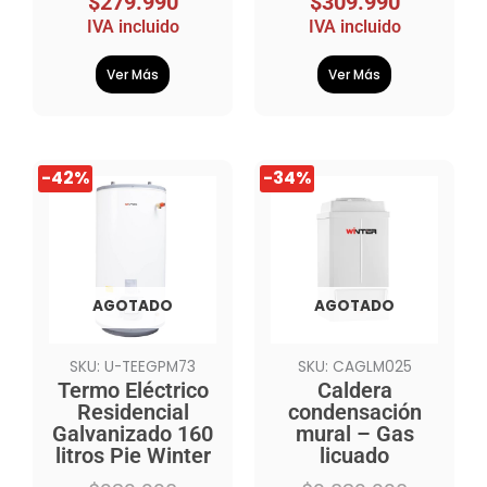
$
279.990
$
309.990
IVA incluido
IVA incluido
Ver Más
Ver Más
El
El
El
El
-42%
-34%
precio
precio
precio
precio
original
actual
original
actual
era:
es:
era:
es:
$929.990.
$539.990.
$9.829.990.
$6.469.990.
AGOTADO
AGOTADO
SKU: U-TEEGPM73
SKU: CAGLM025
Termo Eléctrico
Caldera
Residencial
condensación
Galvanizado 160
mural – Gas
litros Pie Winter
licuado