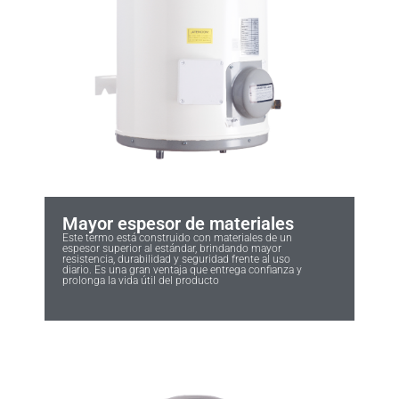
Mayor espesor de materiales
Este termo está construido con materiales de un
espesor superior al estándar, brindando mayor
resistencia, durabilidad y seguridad frente al uso
diario. Es una gran ventaja que entrega confianza y
prolonga la vida útil del producto