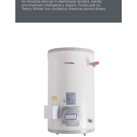
no necesita renovar ni reemplazar ánodos, siendo
una inversión inteligente y segura. Podrá usar su
Termo Winter con confianza, mientras ahorra dinero.