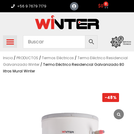
Ir
0
Carrito
$
0
+56 9 7679 7179
al
contenido
Inicio
/
PRODUCTOS
/
Termos Eléctricos
/
Termo Eléctrico Residencial
Galvanizado Winter
/ Termo Eléctrico Residencial Galvanizado 80
litros Mural Winter
-48%