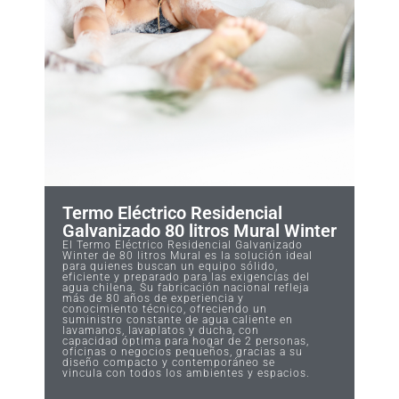
Termo Eléctrico Residencial
Galvanizado 80 litros Mural Winter
El Termo Eléctrico Residencial Galvanizado
Winter de 80 litros Mural es la solución ideal
para quienes buscan un equipo sólido,
eficiente y preparado para las exigencias del
agua chilena. Su fabricación nacional refleja
más de 80 años de experiencia y
conocimiento técnico, ofreciendo un
suministro constante de agua caliente en
lavamanos, lavaplatos y ducha, con
capacidad óptima para hogar de 2 personas,
oficinas o negocios pequeños, gracias a su
diseño compacto y contemporáneo se
vincula con todos los ambientes y espacios.