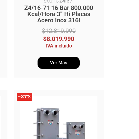
SKU: ICZ41671
Z4/16-71 16 Bar 800.000
Kcal/Hora 3” Hi Placas
Acero Inox 316l
$
12.819.990
$
8.019.990
IVA incluido
Ver Más
El
El
-37%
precio
precio
original
actual
era:
es:
$4.559.990.
$2.859.990.