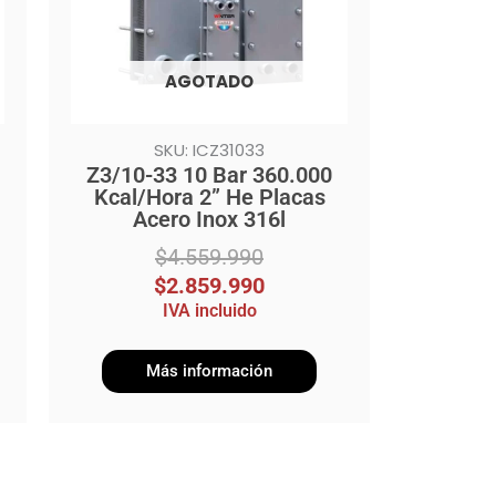
AGOTADO
SKU: ICZ31033
Z3/10-33 10 Bar 360.000
Kcal/Hora 2” He Placas
Acero Inox 316l
$
4.559.990
$
2.859.990
IVA incluido
Más información