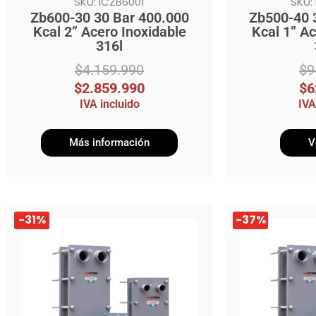
SKU: ICZB6001
SKU:
Zb600-30 30 Bar 400.000
Zb500-40 
Kcal 2” Acero Inoxidable
Kcal 1” Ac
316l
$
4.159.990
$
9
$
2.859.990
$
6
IVA incluido
IVA
Más información
V
El
El
El
El
-31%
-37%
precio
precio
precio
precio
original
actual
original
actual
era:
es:
era:
es:
$6.139.990.
$4.229.990.
$5.719.990.
$3.579.990.