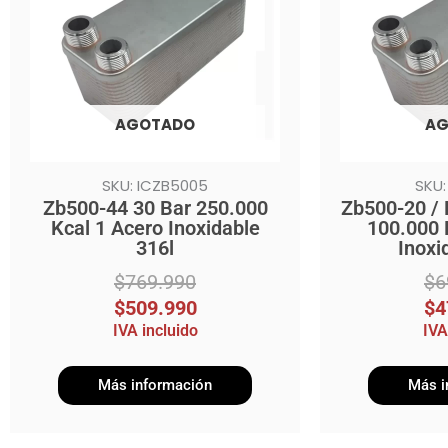
$769.990.
$509.990.
$699.990.
$479.990.
AGOTADO
AG
SKU: ICZB5005
SKU:
Zb500-44 30 Bar 250.000
Zb500-20 / 
Kcal 1 Acero Inoxidable
100.000 
316l
Inoxi
$
769.990
$
6
$
509.990
$
4
IVA incluido
IVA
Más información
Más i