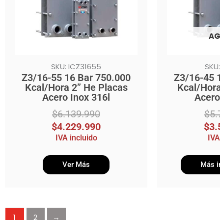
AG
SKU: ICZ31655
SKU:
Z3/16-55 16 Bar 750.000
Z3/16-45 
Kcal/Hora 2” He Placas
Kcal/Hora
Acero Inox 316l
Acero
$
6.139.990
$
5.
$
4.229.990
$
3.
IVA incluido
IVA
Ver Más
Más i
1
2
→