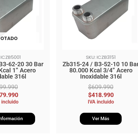
$609.990.
$418.990.
OTADO
 ICZB5001
SKU: ICZB3151
B3-62-20 30 Bar
Zb315-24 / B3-52-10 10 Ba
Kcal 1” Acero
80.000 Kcal 3/4” Acero
dable 316l
Inoxidable 316l
99.990
$
609.990
79.990
$
418.990
 incluido
IVA incluido
nformación
Ver Más