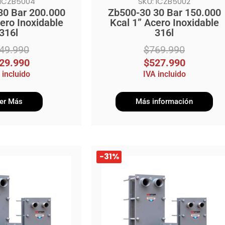
 ICZB5004
SKU: ICZB5002
30 Bar 200.000
Zb500-30 30 Bar 150.000
ero Inoxidable
Kcal 1” Acero Inoxidable
316l
316l
49.990
$
769.990
29.990
$
527.990
 incluido
IVA incluido
er Más
Más información
El
El
-31%
precio
precio
original
actual
era:
es:
$4.900.990.
$3.379.990.