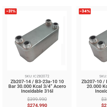
El
El
El
El
-31%
-34%
precio
precio
precio
precio
original
actual
original
actual
era:
es:
era:
es:
$399.990.
$274.990.
$329.990.
$218.990.
SKU: ICZB2072
SKU:
Zb207-14 / B3-23a-10 10
Zb207-10 / 
Bar 30.000 Kcal 3/4” Acero
20.000 Kc
Inoxidable 316l
Inoxi
$
399.990
$
3
$
274.990
$
2