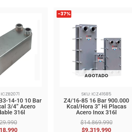
El
El
-37%
precio
precio
original
actual
era:
es:
$14.869.990.
$9.319.990.
AGOTADO
 ICZB2071
SKU: ICZ41685
B3-14-10 10 Bar
Z4/16-85 16 Bar 900.000
al 3/4” Acero
Kcal/Hora 3” Hi Placas
dable 316l
Acero Inox 316l
29.990
$
14.869.990
18.990
$
9.319.990