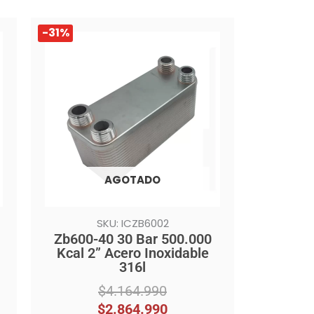
El
El
-31%
precio
precio
original
actual
era:
es:
$4.164.990.
$2.864.990.
AGOTADO
SKU: ICZB6002
Zb600-40 30 Bar 500.000
Kcal 2” Acero Inoxidable
316l
$
4.164.990
$
2.864.990