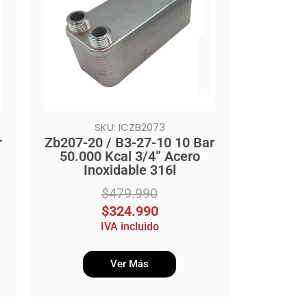
$479.990.
$324.990.
SKU: ICZB2073
r
Zb207-20 / B3-27-10 10 Bar
50.000 Kcal 3/4” Acero
Inoxidable 316l
$
479.990
$
324.990
IVA incluido
Ver Más