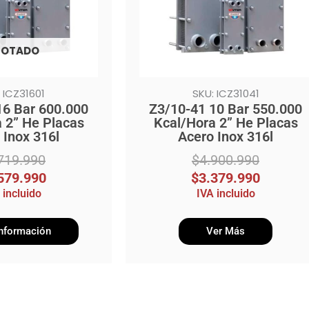
OTADO
 ICZ31601
SKU: ICZ31041
16 Bar 600.000
Z3/10-41 10 Bar 550.000
 2” He Placas
Kcal/Hora 2” He Placas
 Inox 316l
Acero Inox 316l
719.990
$
4.900.990
579.990
$
3.379.990
 incluido
IVA incluido
nformación
Ver Más