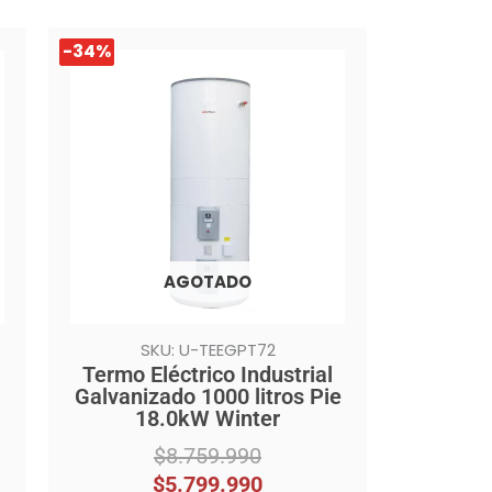
El
El
-34%
-34%
precio
precio
original
actual
era:
es:
$8.759.990.
$5.799.990.
AGOTADO
SKU: U-TEEGPT72
Termo Eléctrico Industrial
Galvanizado 1000 litros Pie
18.0kW Winter
$
8.759.990
$
5.799.990