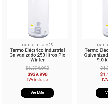
$1.394.990.
$939.990.
$1.784.990.
$1.184.990.
SKU: U-TEEGPM25
SKU: 
Termo Eléctrico Industrial
Termo Eléct
Galvanizado 250 litros Pie
Galvanizado
Winter
9.0 
$
1.394.990
$
1.
$
939.990
$
1.
IVA incluido
IVA
Ver Más
V