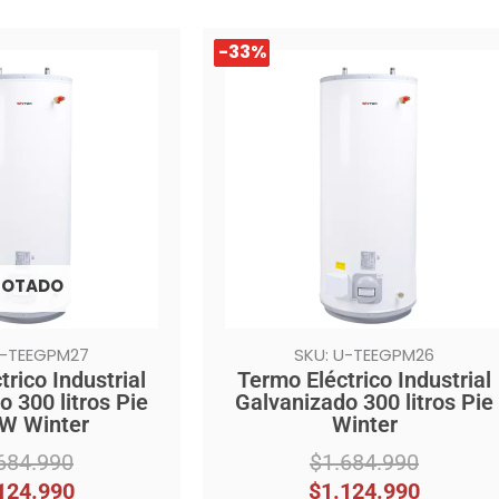
El
El
-33%
-33%
precio
precio
original
actual
era:
es:
$1.684.990.
$1.124.990.
OTADO
U-TEEGPM27
SKU: U-TEEGPM26
rico Industrial
Termo Eléctrico Industrial
 300 litros Pie
Galvanizado 300 litros Pie
kW Winter
Winter
684.990
$
1.684.990
124.990
$
1.124.990