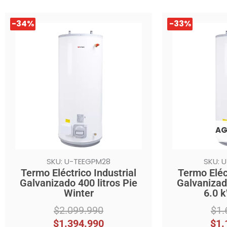
El
El
El
El
-34%
-34%
-33%
-33%
precio
precio
precio
precio
original
actual
original
actual
era:
es:
era:
es:
$2.099.990.
$1.394.990.
$1.684.990.
$1.124.990.
AG
SKU: U-TEEGPM28
SKU: 
Termo Eléctrico Industrial
Termo Eléct
Galvanizado 400 litros Pie
Galvanizado
Winter
6.0 
$
2.099.990
$
1.
$
1.394.990
$
1.