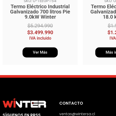
SKU: U-TEEGPT54
SKU: 
Termo Eléctrico Industrial
Termo Eléct
Galvanizado 700 litros Pie
Galvanizado
9.0kW Winter
18.0 
$
5.294.990
$
1.
$
3.499.990
$
1.
IVA incluido
IVA
Ver Más
Más i
CONTACTO
ventas@wintersa.cl
SÍGUENOS EN RRSS