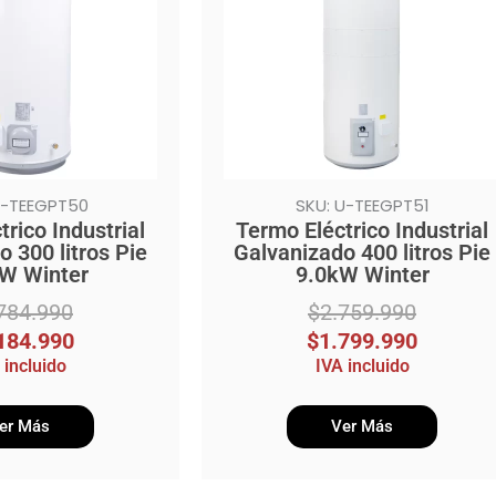
$2.759.990.
$1.799.990.
U-TEEGPT50
SKU: U-TEEGPT51
rico Industrial
Termo Eléctrico Industrial
 300 litros Pie
Galvanizado 400 litros Pie
kW Winter
9.0kW Winter
784.990
$
2.759.990
184.990
$
1.799.990
 incluido
IVA incluido
er Más
Ver Más