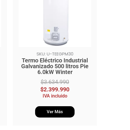
$3.634.990.
$2.399.990.
SKU: U-TEEGPM30
Termo Eléctrico Industrial
Galvanizado 500 litros Pie
6.0kW Winter
$
3.634.990
$
2.399.990
IVA incluido
Ver Más