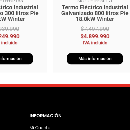
U-TEEGPT63
SKU: U-TEEGPT71
rico Industrial
Termo Eléctrico Industrial
 300 litros Pie
Galvanizado 800 litros Pie
kW Winter
18.0kW Winter
939.990
$
7.497.990
249.990
$
4.899.990
 incluido
IVA incluido
nformación
Más información
INFORMACIÓN
Mi Cuenta