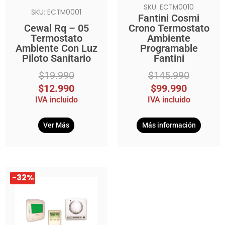
SKU: ECTM0010
SKU: ECTM0001
Fantini Cosmi
Cewal Rq – 05
Crono Termostato
Termostato
Ambiente
Ambiente Con Luz
Programable
Piloto Sanitario
Fantini
$
19.990
$
145.990
$
12.990
$
99.990
IVA incluido
IVA incluido
Ver Más
Más información
El
El
-32%
precio
precio
original
actual
era:
es:
$145.990.
$99.990.