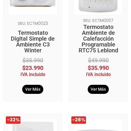
SKU: ECTM0007
SKU: ECTM0023
Termostato
Termostato
Ambiente de
Digital Simple de
Calefacción
Ambiente C3
Programable
Winter
RTC75 Leblond
$
35.990
$
49.990
$
23.990
$
35.990
IVA incluido
IVA incluido
Ver Más
Ver Más
El
El
El
El
-32%
-28%
precio
precio
precio
precio