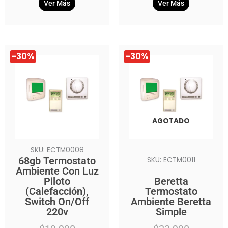
Ver Más
Ver Más
El
El
El
El
-30%
-30%
precio
precio
precio
precio
original
actual
original
actual
era:
es:
era:
es:
$19.990.
$13.990.
$22.990.
$15.990.
AGOTADO
SKU: ECTM0008
68gb Termostato
SKU: ECTM0011
Ambiente Con Luz
Piloto
Beretta
(Calefacción),
Termostato
Switch On/Off
Ambiente Beretta
220v
Simple