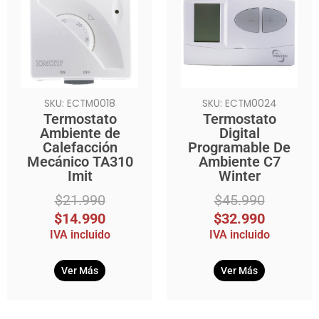
original
actual
original
actual
era:
es:
era:
es:
$21.990.
$14.990.
$45.990.
$32.990.
SKU: ECTM0018
SKU: ECTM0024
Termostato
Termostato
Ambiente de
Digital
Calefacción
Programable De
Mecánico TA310
Ambiente C7
Imit
Winter
$
21.990
$
45.990
$
14.990
$
32.990
IVA incluido
IVA incluido
Ver Más
Ver Más