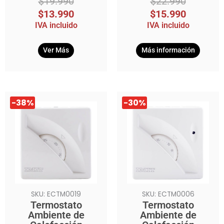
$
19.990
$
22.990
$
13.990
$
15.990
IVA incluido
IVA incluido
Ver Más
Más información
El
El
El
El
-38%
-30%
precio
precio
precio
precio
original
actual
original
actual
era:
es:
era:
es:
$15.990.
$9.990.
$19.990.
$13.990.
SKU: ECTM0019
SKU: ECTM0006
Termostato
Termostato
Ambiente de
Ambiente de