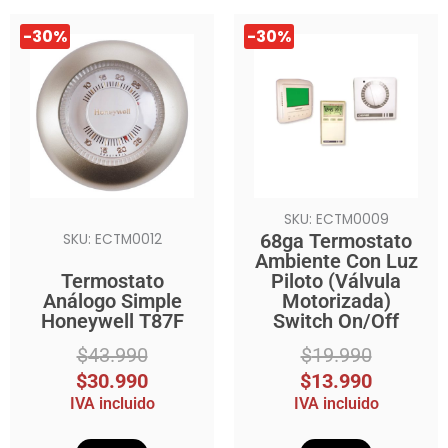
El
El
El
El
-30%
-30%
precio
precio
precio
precio
original
actual
original
actual
era:
es:
era:
es:
$43.990.
$30.990.
$19.990.
$13.990.
SKU: ECTM0009
68ga Termostato
SKU: ECTM0012
Ambiente Con Luz
Termostato
Piloto (Válvula
Análogo Simple
Motorizada)
Honeywell T87F
Switch On/Off
$
43.990
$
19.990
$
30.990
$
13.990
IVA incluido
IVA incluido