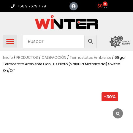
Ir
0
Carrito
$
0
+56 9 7679 7179
al
contenido
Inicio
/
PRODUCTOS
/
CALEFACCIÓN
/
Termostatos Ambiente
/ 68ga
Termostato Ambiente Con Luz Piloto (Válvula Motorizada) Switch
On/Off
-30%