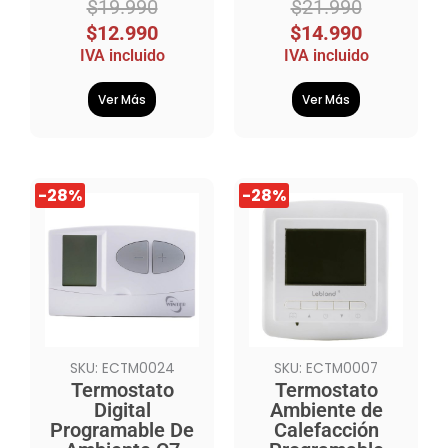
$
19.990
$
21.990
$
12.990
$
14.990
IVA incluido
IVA incluido
Ver Más
Ver Más
El
El
El
El
-28%
-28%
precio
precio
precio
precio
original
actual
original
actual
era:
es:
era:
es:
$45.990.
$32.990.
$49.990.
$35.990.
SKU: ECTM0024
SKU: ECTM0007
Termostato
Termostato
Digital
Ambiente de
Programable De
Calefacción