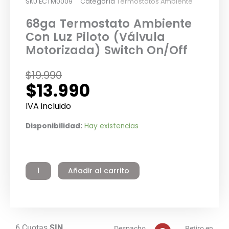
SKU
ECTM0009
Categoría
Termostatos Ambiente
68ga Termostato Ambiente
Con Luz Piloto (Válvula
Motorizada) Switch On/Off
El
El
$
19.990
$
13.990
precio
precio
original
actual
IVA incluido
era:
es:
68ga
Disponibilidad:
Hay existencias
$19.990.
$13.990.
Termostato
Ambiente
Con
Añadir al carrito
Luz
Piloto
(Válvula
Motorizada)
Switch
On/Off
6 Cuotas
SIN
Despacho
Retiro en