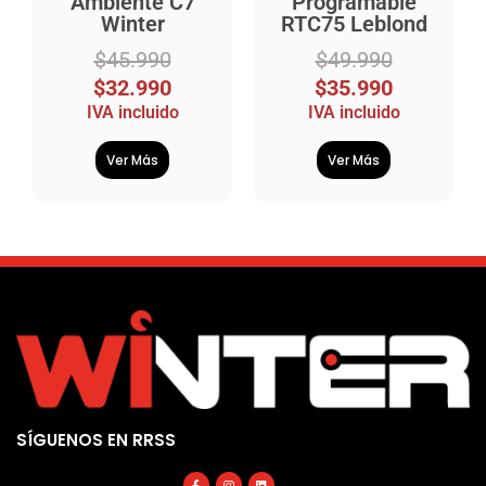
Ambiente C7
Programable
Winter
RTC75 Leblond
$
45.990
$
49.990
$
32.990
$
35.990
IVA incluido
IVA incluido
Ver Más
Ver Más
SÍGUENOS EN RRSS
Facebook-
Instagram
Linkedin