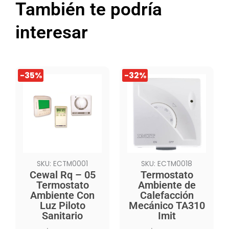
También te podría
interesar
El
El
El
El
-35%
-32%
precio
precio
precio
precio
original
actual
original
actual
era:
es:
era:
es:
$19.990.
$12.990.
$21.990.
$14.990.
SKU: ECTM0001
SKU: ECTM0018
Cewal Rq – 05
Termostato
Termostato
Ambiente de
Ambiente Con
Calefacción
Luz Piloto
Mecánico TA310
Sanitario
Imit