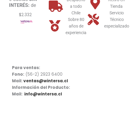
INTERÉS:
de
cantidad
a todo
Tienda
Chile
Servicio
$2.332
Sobre 80
Técnico
años de
especializado
experiencia
Para ventas:
Fono:
(56-2) 2923 6400
Mail:
ventas@wintersa.cl
Información del Producto:
Mail:
info@wintersa.cl