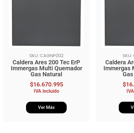
SKU: CAGNP002
SKU:
Caldera Ares 200 Tec ErP
Caldera Ar
Immergas Multi Quemador
Immergas 
Gas Natural
Gas
$
16.670.995
$
16
IVA incluido
IVA
Ver Más
V