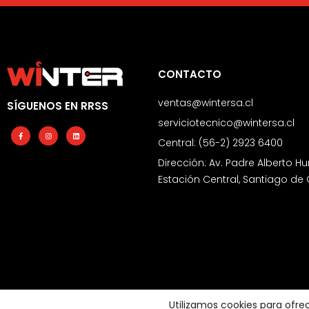
CONTACTO
ventas@wintersa.cl
SÍGUENOS EN RRSS
serviciotecnico@wintersa.cl
Facebook-
Instagram
Linkedin
f
Central: (56-2) 2923 6400
Dirección: Av. Padre Alberto Hu
Estación Central, Santiago de 
Utilizamos cookies para ofre