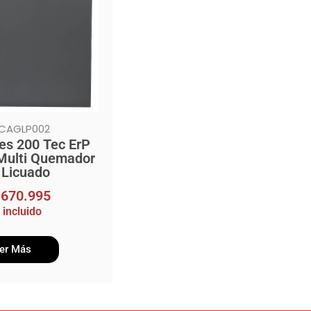
 CAGLP002
es 200 Tec ErP
Multi Quemador
 Licuado
.670.995
 incluido
er Más