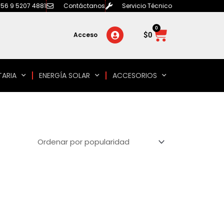
56 9 5207 4881
Contáctanos
Servicio Técnico
0
Carrito
$
0
Acceso
TARIA
ENERGÍA SOLAR
ACCESORIOS