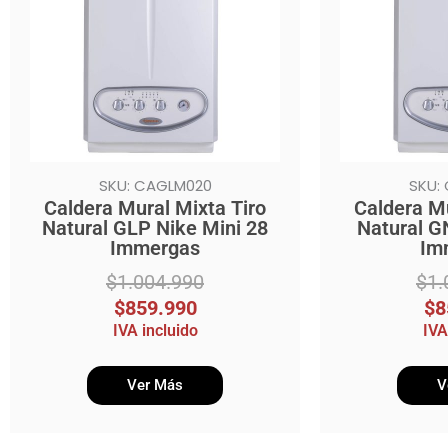
$1.004.990.
$859.990.
$1.004.990.
$859.990.
SKU: CAGLM020
SKU:
Caldera Mural Mixta Tiro
Caldera Mu
Natural GLP Nike Mini 28
Natural G
Immergas
Im
$
1.004.990
$
1.
$
859.990
$
8
IVA incluido
IVA
Ver Más
V