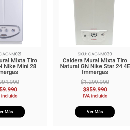
$1.299.990.
$859.990.
 CAGNM021
SKU: CAGNM030
ral Mixta Tiro
Caldera Mural Mixta Tiro
N Nike Mini 28
Natural GN Nike Star 24 4E
mergas
Immergas
004.990
$
1.299.990
59.990
$
859.990
 incluido
IVA incluido
er Más
Ver Más