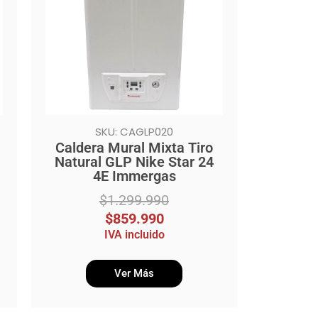
$1.299.990.
$859.990.
SKU: CAGLP020
Caldera Mural Mixta Tiro
Natural GLP Nike Star 24
4E Immergas
$
1.299.990
$
859.990
IVA incluido
Ver Más