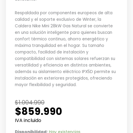
Respaldada por componentes europeos de alta
calidad y el soporte exclusivo de Winter, la
Caldera Nike Mini 28kW Gas Natural se convierte
en una solución inteligente para quienes buscan
confort térmico continuo, ahorro energético y
máxima tranquilidad en el hogar. Su tamaño
compacto, facilidad de instalación y
compatibilidad con sistemas solares refuerzan su
versatilidad y eficiencia en distintos ambientes,
además su aislamiento eléctrico IPX5D permite su
instalación en exteriores protegidos, ofreciendo
mayor flexibilidad y seguridad.
El
El
$
1.004.990
$
859.990
precio
precio
original
actual
IVA incluido
era:
es:
Caldera
Disponibilidad:
Hay existencias