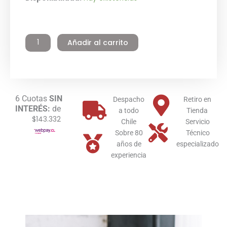
$1.004.990.
$859.990.
Mural
Mixta
Tiro
Añadir al carrito
Natural
GN
Nike
Mini
28
Immergas
6 Cuotas
SIN
Despacho
Retiro en
INTERÉS:
de
cantidad
a todo
Tienda
$143.332
Chile
Servicio
Sobre 80
Técnico
años de
especializado
experiencia