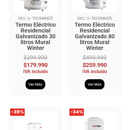
SKU: U-TEEGMM03
SKU: U-TEEGMM05
Termo Eléctrico
Termo Eléctrico
Residencial
Residencial
Galvanizado 30
Galvanizado 80
litros Mural
litros Mural
Winter
Winter
$
299.990
$
499.990
$
179.990
$
259.990
IVA incluido
IVA incluido
Ver Más
Ver Más
El
El
El
El
-38%
-38%
-34%
precio
precio
precio
precio
original
actual
original
actual