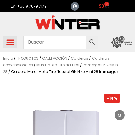
Ir
0
Carrito
$
0
+56 9 7679 7179
al
contenido
Inicio
/
PRODUCTOS
/
CALEFACCIÓN
/
Calderas
/
Calderas
convencionales
/
Mural Mixta Tiro Natural
/
Immergas Nike Mini
28
/ Caldera Mural Mixta Tiro Natural GN Nike Mini 28 Immergas
-14%