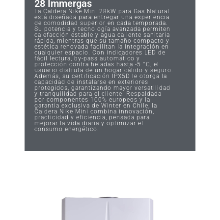
28 Immergas
La Caldera Nike Mini 28kW para Gas Natural
está diseñada para entregar una experiencia
de comodidad superior en cada temporada.
Su potencia y tecnología avanzada permiten
calefacción estable y agua caliente sanitaria
rápida, mientras que su tamaño compacto y
estética renovada facilitan la integración en
cualquier espacio. Con indicadores LED de
fácil lectura, by-pass automático y
protección contra heladas hasta -5 °C, el
usuario disfruta de un hogar cálido y seguro.
Además, su certificación IPX5D le otorga la
capacidad de instalarse en exteriores
protegidos, garantizando mayor versatilidad
y tranquilidad para el cliente. Respaldada
por componentes 100% europeos y la
garantía exclusiva de Winter en Chile, la
Caldera Nike Mini combina innovación,
practicidad y eficiencia, pensada para
mejorar la vida diaria y optimizar el
consumo energético.