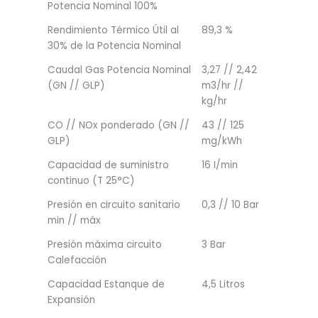
Potencia Nominal 100%
Rendimiento Térmico Útil al
89,3 %
30% de la Potencia Nominal
Caudal Gas Potencia Nominal
3,27 // 2,42
(GN // GLP)
m3/hr //
kg/hr
CO // NOx ponderado (GN //
43 // 125
GLP)
mg/kWh
Capacidad de suministro
16 I/min
continuo (T 25°C)
Presión en circuito sanitario
0,3 // 10 Bar
min // máx
Presión máxima circuito
3 Bar
Calefacción
Capacidad Estanque de
4,5 Litros
Expansión