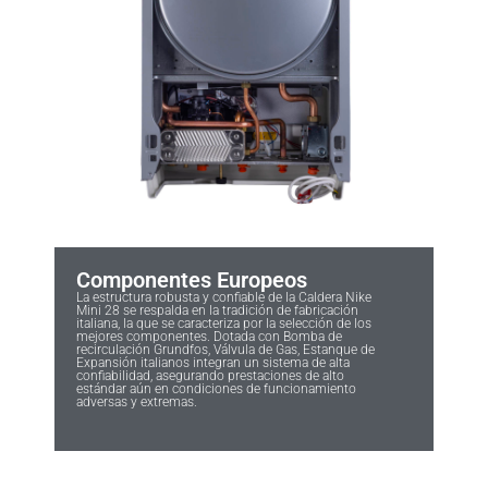
Componentes Europeos
La estructura robusta y confiable de la Caldera Nike
Mini 28 se respalda en la tradición de fabricación
italiana, la que se caracteriza por la selección de los
mejores componentes. Dotada con Bomba de
recirculación Grundfos, Válvula de Gas, Estanque de
Expansión italianos integran un sistema de alta
confiabilidad, asegurando prestaciones de alto
estándar aún en condiciones de funcionamiento
adversas y extremas.