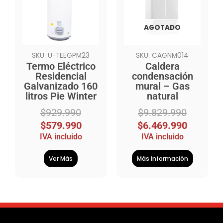
era:
es:
era:
es:
$929.990.
$579.990.
$9.829.990.
$6.469.990.
AGOTADO
SKU: U-TEEGPM23
SKU: CAGNM014
Termo Eléctrico
Caldera
Residencial
condensación
Galvanizado 160
mural – Gas
litros Pie Winter
natural
$
929.990
$
9.829.990
$
579.990
$
6.469.990
IVA incluido
IVA incluido
Ver Más
Más información