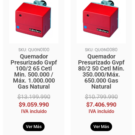
original
actual
original
actual
era:
es:
era:
es:
$13.199.990.
$9.059.990.
$10.799.990.
$7.406.990.
SKU: QUGN0100
SKU: QUGN0080
Quemador
Quemador
Presurizado Gvpf
Presurizado Gvpf
100/2 65 Cetl
80/2 50 Cetl Min.
Min. 500.000 /
350.000/Máx.
Máx. 1.000.000
650.000 Gas
Gas Natural
Natural
$
13.199.990
$
10.799.990
$
9.059.990
$
7.406.990
IVA incluido
IVA incluido
Ver Más
Ver Más