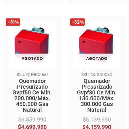
El
El
El
El
-31%
-32%
precio
precio
precio
precio
original
actual
original
actual
era:
es:
era:
es:
$6.859.990.
$4.699.990.
$6.139.990.
$4.159.990.
AGOTADO
AGOTADO
SKU: QUGN0050
SKU: QUGN0030
Quemador
Quemador
Presurizado
Presurizado
Gvpf50 Ce Min.
Gvpf30 Ce Min.
200.000/Máx.
130.000/Máx.
450.000 Gas
300.000 Gas
Natural
Natural
$
6.859.990
$
6.139.990
$
4.699.990
$
4.159.990