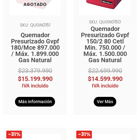
AGOTADO
SKU: QUGN0150
SKU: QUGN0151
Quemador
Quemador
Presurizado Gvpf
Presurizado Gvpf
150/2 80 Cetl
180/Mce 897.000
Min. 750.000 /
/ Máx. 1.899.000
Máx. 1.500.000
Gas Natural
Gas Natural
$
23.379.990
$
22.699.990
$
15.199.990
$
14.599.990
IVA incluido
IVA incluido
Más información
Ver Más
El
El
El
El
-31%
-31%
precio
precio
precio
precio