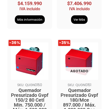
$
4.159.990
$
7.406.990
IVA incluido
IVA incluido
Más información
Ver Más
El
El
El
El
-36%
-35%
precio
precio
precio
precio
original
actual
original
actual
era:
es:
era:
es:
$22.699.990.
$14.599.990.
$23.379.990.
$15.199.990.
AGOTADO
SKU: QUGN0150
SKU: QUGN0151
Quemador
Quemador
Presurizado Gvpf
Presurizado Gvpf
150/2 80 Cetl
180/Mce
Min. 750.000 /
897.000 / Máx.