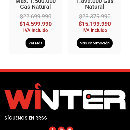
Máx. 1.500.000
1.899.000 Gas
Gas Natural
Natural
$
22.699.990
$
23.379.990
$
14.599.990
$
15.199.990
IVA incluido
IVA incluido
Ver Más
Más información
SÍGUENOS EN RRSS
Facebook-
Instagram
Linkedin