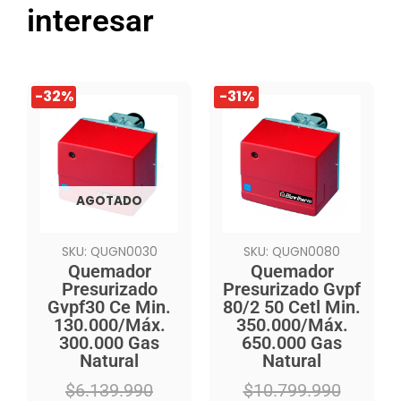
interesar
El
El
El
El
-32%
-31%
precio
precio
precio
precio
original
actual
original
actual
era:
es:
era:
es:
$6.139.990.
$4.159.990.
$10.799.990.
$7.406.990.
AGOTADO
SKU: QUGN0030
SKU: QUGN0080
Quemador
Quemador
Presurizado
Presurizado Gvpf
Gvpf30 Ce Min.
80/2 50 Cetl Min.
130.000/Máx.
350.000/Máx.
300.000 Gas
650.000 Gas
Natural
Natural
$
6.139.990
$
10.799.990