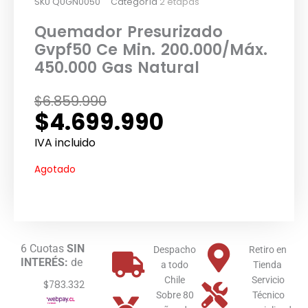
SKU
QUGN0050
Categoría
2 etapas
Quemador Presurizado
Gvpf50 Ce Min. 200.000/Máx.
450.000 Gas Natural
El
El
$
6.859.990
$
4.699.990
precio
precio
original
actual
IVA incluido
era:
es:
Agotado
$6.859.990.
$4.699.990.
6 Cuotas
SIN
Despacho
Retiro en
INTERÉS:
de
a todo
Tienda
Chile
Servicio
$783.332
Sobre 80
Técnico