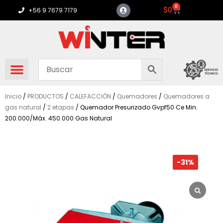
Ir
0
Carrito
$
0
+56 9 7679 7179
al
contenido
Inicio
/
PRODUCTOS
/
CALEFACCIÓN
/
Quemadores
/
Quemadores a
gas natural
/
2 etapas
/ Quemador Presurizado Gvpf50 Ce Min.
200.000/Máx. 450.000 Gas Natural
-31%