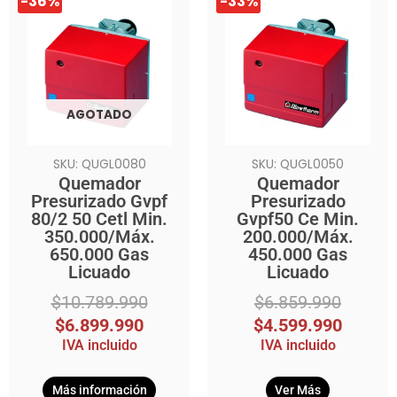
-36%
-33%
precio
precio
precio
precio
original
actual
original
actual
era:
es:
era:
es:
$10.789.990.
$6.899.990.
$6.859.990.
$4.599.990.
AGOTADO
SKU: QUGL0080
SKU: QUGL0050
Quemador
Quemador
Presurizado Gvpf
Presurizado
80/2 50 Cetl Min.
Gvpf50 Ce Min.
350.000/Máx.
200.000/Máx.
650.000 Gas
450.000 Gas
Licuado
Licuado
$
10.789.990
$
6.859.990
$
6.899.990
$
4.599.990
IVA incluido
IVA incluido
Más información
Ver Más