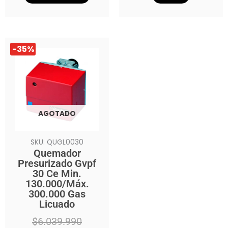
El
El
-35%
precio
precio
original
actual
era:
es:
$6.039.990.
$3.899.990.
AGOTADO
SKU: QUGL0030
Quemador
Presurizado Gvpf
30 Ce Min.
130.000/Máx.
300.000 Gas
Licuado
$
6.039.990