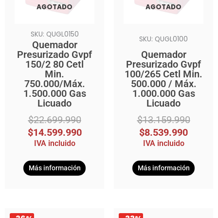
AGOTADO
AGOTADO
SKU: QUGL0150
SKU: QUGL0100
Quemador
Presurizado Gvpf
Quemador
150/2 80 Cetl
Presurizado Gvpf
Min.
100/265 Cetl Min.
750.000/Máx.
500.000 / Máx.
1.500.000 Gas
1.000.000 Gas
Licuado
Licuado
$
22.699.990
$
13.159.990
$
14.599.990
$
8.539.990
IVA incluido
IVA incluido
Más información
Más información
El
El
El
El