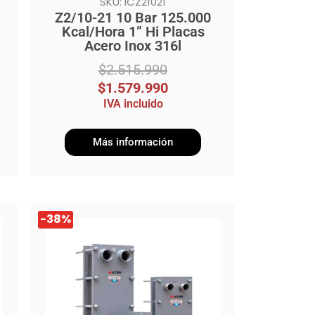
SKU: ICZ21021
Z2/10-21 10 Bar 125.000
Kcal/Hora 1” Hi Placas
Acero Inox 316l
$
2.515.990
$
1.579.990
IVA incluido
Más información
El
El
-38%
precio
precio
original
actual
era:
es:
$1.829.990.
$1.140.990.