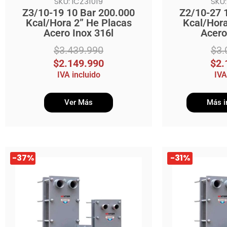
SKU: ICZ31019
SKU:
Z3/10-19 10 Bar 200.000
Z2/10-27 
Kcal/Hora 2” He Placas
Kcal/Hora
Acero Inox 316l
Acero
$
3.439.990
$
3.
$
2.149.990
$
2.
IVA incluido
IVA
Ver Más
Más i
El
El
El
El
-37%
-31%
precio
precio
precio
precio
original
actual
original
actual
era:
es:
era:
es:
$2.349.990.
$1.469.990.
$2.169.990.
$1.499.990.