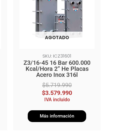
$5.719.990.
$3.579.990.
AGOTADO
SKU: ICZ31601
Z3/16-45 16 Bar 600.000
Kcal/Hora 2” He Placas
Acero Inox 316l
$
5.719.990
$
3.579.990
IVA incluido
Más información