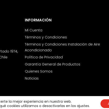
INFORMACIÓN
Mi Cuenta
Términos y Condiciones
Términos y Condiciones Instalación de Aire
Acondicionado
rtado 1974,
Chile
Política de Privacidad
Garantía General de Productos
Quienes Somos
Noticias
certe la mejor experiencia en nuestra web.
é cookies utilizamos o desactivarlas en los ajustes.
Copyright 2026 © All rights Reserved. Design by crisdesigns.com