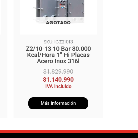
AGOTADO
SKU: ICZ21013
Z2/10-13 10 Bar 80.000
Kcal/Hora 1” Hi Placas
Acero Inox 316l
$
1.829.990
$
1.140.990
IVA incluido
Más información