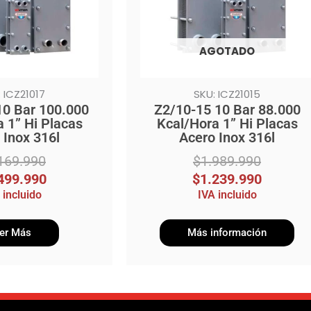
AGOTADO
 ICZ21017
SKU: ICZ21015
10 Bar 100.000
Z2/10-15 10 Bar 88.000
 1” Hi Placas
Kcal/Hora 1” Hi Placas
 Inox 316l
Acero Inox 316l
169.990
$
1.989.990
499.990
$
1.239.990
 incluido
IVA incluido
er Más
Más información