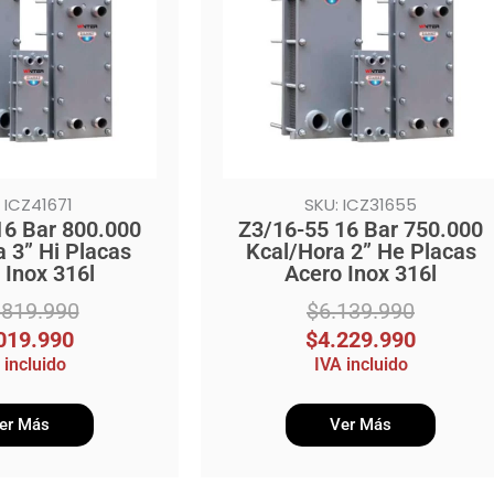
.
$6.139.990.
$4.229.990.
 ICZ41671
SKU: ICZ31655
16 Bar 800.000
Z3/16-55 16 Bar 750.000
 3” Hi Placas
Kcal/Hora 2” He Placas
 Inox 316l
Acero Inox 316l
.819.990
$
6.139.990
019.990
$
4.229.990
 incluido
IVA incluido
er Más
Ver Más