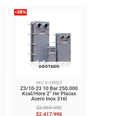
El
El
-38%
precio
precio
original
actual
era:
es:
$3.869.990.
$2.417.990.
AGOTADO
SKU: ICZ31023
Z3/10-23 10 Bar 250.000
Kcal/Hora 2” He Placas
Acero Inox 316l
$
3.869.990
$
2.417.990