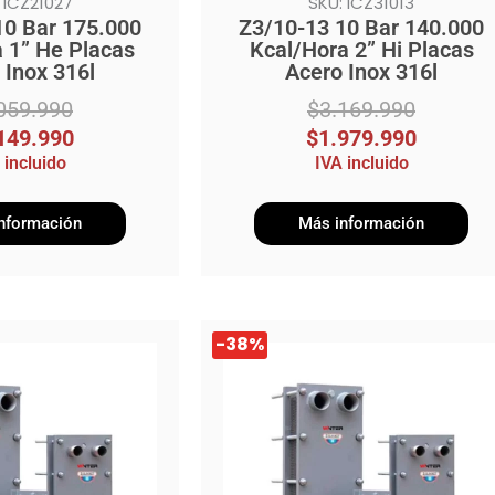
 ICZ21027
SKU: ICZ31013
10 Bar 175.000
Z3/10-13 10 Bar 140.000
 1” He Placas
Kcal/Hora 2” Hi Placas
 Inox 316l
Acero Inox 316l
059.990
$
3.169.990
149.990
$
1.979.990
 incluido
IVA incluido
nformación
Más información
El
El
-38%
precio
precio
original
actual
era:
es:
$1.989.990.
$1.239.990.