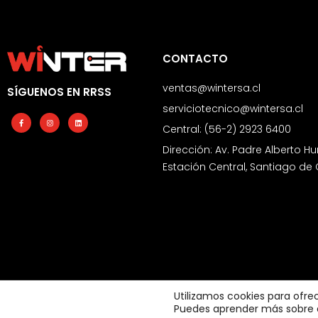
CONTACTO
ventas@wintersa.cl
SÍGUENOS EN RRSS
serviciotecnico@wintersa.cl
Facebook-
Instagram
Linkedin
f
Central: (56-2) 2923 6400
Dirección: Av. Padre Alberto Hu
Estación Central, Santiago de 
Utilizamos cookies para ofre
Puedes aprender más sobre qu