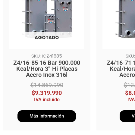
$14.869.990.
$9.319.990.
$12.819.990
$8.019.990.
AGOTADO
SKU: ICZ41685
SKU:
Z4/16-85 16 Bar 900.000
Z4/16-71 
Kcal/Hora 3” Hi Placas
Kcal/Hora
Acero Inox 316l
Acero
$
14.869.990
$
12
$
9.319.990
$
8.
IVA incluido
IVA
Más información
V