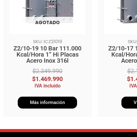
AGOTADO
SKU: ICZ21019
SKU:
Z2/10-19 10 Bar 111.000
Z2/10-17 
Kcal/Hora 1” Hi Placas
Kcal/Hora
Acero Inox 316l
Acero
$
2.349.990
$
2.
$
1.469.990
$
1.
IVA incluido
IVA
Más información
V