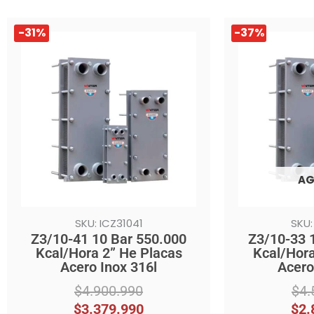
El
El
El
El
-31%
-37%
precio
precio
precio
precio
original
actual
original
actual
era:
es:
era:
es:
$4.900.990.
$3.379.990.
$4.559.990.
$2.859.990.
AG
SKU: ICZ31041
SKU:
Z3/10-41 10 Bar 550.000
Z3/10-33 
Kcal/Hora 2” He Placas
Kcal/Hora
Acero Inox 316l
Acero
$
4.900.990
$
4.
$
3.379.990
$
2.