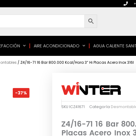
+
EFACCIÓN
AIRE ACONDICIONADO
AGUA CALIENTE SANI
ontables
/ Z4/16-71 16 Bar 800.000 Kcal/Hora 3” Hi Placas Acero Inox 316l
-37%
SKU
ICZ41671
Categoría
Desmontabl
Z4/16-71 16 Bar 800
Placas Acero Inox 3