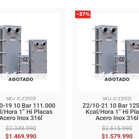
El
El
-37%
precio
precio
l
original
actual
era:
es:
.990.
.990.
$2.515.990.
$1.579.990.
AGOTADO
AGOTADO
SKU: ICZ21019
SKU: ICZ21021
0-19 10 Bar 111.000
Z2/10-21 10 Bar 12
l/Hora 1” Hi Placas
Kcal/Hora 1” Hi Pl
Acero Inox 316l
Acero Inox 316l
$
2.349.990
$
2.515.990
$
1.469.990
$
1.579.990