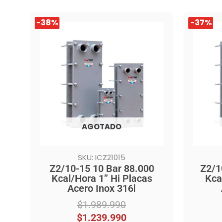
El
El
El
El
-38%
-37%
precio
precio
precio
precio
original
actual
origina
actual
era:
es:
era:
es:
$1.989.990.
$1.239.990.
$2.349
$1.469
AGOTADO
SKU: ICZ21015
Z2/10-15 10 Bar 88.000
Z2/1
Kcal/Hora 1” Hi Placas
Kca
Acero Inox 316l
$
1.989.990
$
1.239.990