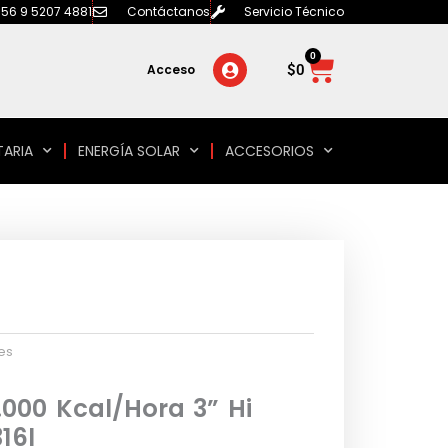
56 9 5207 4881
Contáctanos
Servicio Técnico
0
Carrito
$
0
Acceso
TARIA
ENERGÍA SOLAR
ACCESORIOS
es
.000 Kcal/Hora 3” Hi
16l