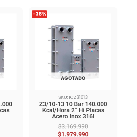
El
El
-38%
precio
precio
original
actual
era:
es:
$3.169.990.
$1.979.990.
AGOTADO
SKU: ICZ31013
5.000
Z3/10-13 10 Bar 140.000
acas
Kcal/Hora 2” Hi Placas
Acero Inox 316l
$
3.169.990
$
1.979.990