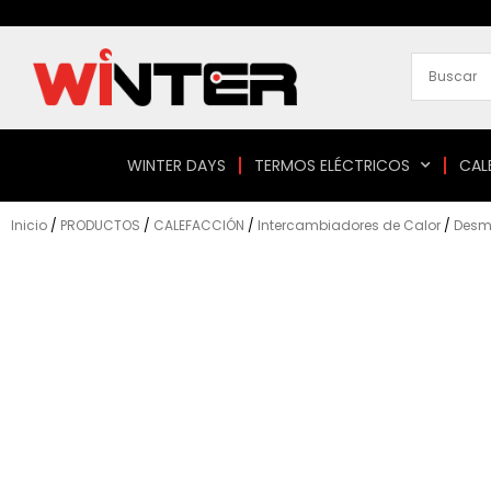
Ir
al
contenido
WINTER DAYS
TERMOS ELÉCTRICOS
CAL
Inicio
/
PRODUCTOS
/
CALEFACCIÓN
/
Intercambiadores de Calor
/
Desm