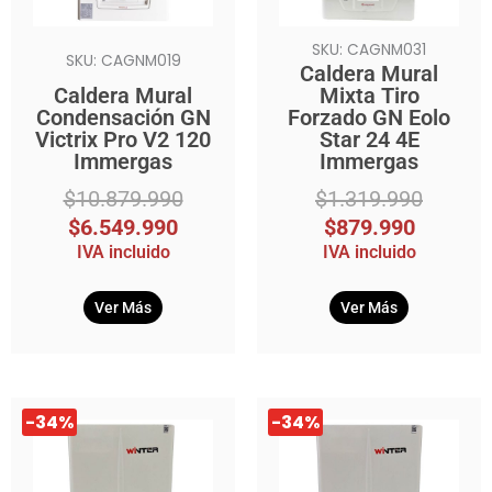
SKU: CAGNM031
SKU: CAGNM019
Caldera Mural
Caldera Mural
Mixta Tiro
Condensación GN
Forzado GN Eolo
Victrix Pro V2 120
Star 24 4E
Immergas
Immergas
$
10.879.990
$
1.319.990
$
6.549.990
$
879.990
IVA incluido
IVA incluido
Ver Más
Ver Más
El
El
El
El
-34%
-34%
precio
precio
precio
precio
original
actual
original
actual