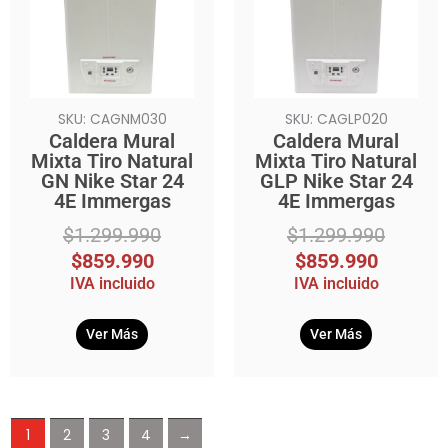
era:
es:
era:
es:
$1.299.990.
$859.990.
$1.299.990.
$859.990.
SKU: CAGNM030
SKU: CAGLP020
Caldera Mural
Caldera Mural
Mixta Tiro Natural
Mixta Tiro Natural
GN Nike Star 24
GLP Nike Star 24
4E Immergas
4E Immergas
$
1.299.990
$
1.299.990
$
859.990
$
859.990
IVA incluido
IVA incluido
Ver Más
Ver Más
1
2
3
4
→