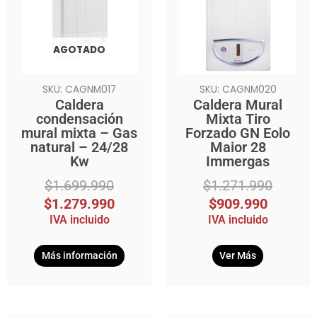
era:
es:
era:
es:
$1.699.990.
$1.279.990.
$1.271.990.
$909.990.
AGOTADO
SKU: CAGNM017
SKU: CAGNM020
Caldera
Caldera Mural
condensación
Mixta Tiro
mural mixta – Gas
Forzado GN Eolo
natural – 24/28
Maior 28
Kw
Immergas
$
1.699.990
$
1.271.990
$
1.279.990
$
909.990
IVA incluido
IVA incluido
Más información
Ver Más