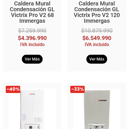
Caldera Mural
Caldera Mural
Condensación GL
Condensación GL
Victrix Pro V2 68
Victrix Pro V2 120
Immergas
Immergas
$
7.259.990
$
10.879.990
$
4.396.990
$
6.549.990
IVA incluido
IVA incluido
Ver Más
Ver Más
El
El
El
El
-40%
-33%
precio
precio
precio
precio
original
actual
original
actual
era:
es:
era:
es:
$10.879.990.
$6.549.990.
$1.319.990.
$879.990.