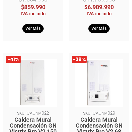
$
859.990
$
6.989.990
IVA incluido
IVA incluido
Ver Más
Ver Más
El
El
El
El
-41%
-39%
precio
precio
precio
precio
original
actual
original
actual
era:
es:
era:
es:
$11.759.990.
$6.989.990.
$7.259.990.
$4.396.990.
SKU: CAGNM022
SKU: CAGNM029
Caldera Mural
Caldera Mural
Condensación GN
Condensación GN
Victrix Pro V2 150
Victrix Pro V2 68