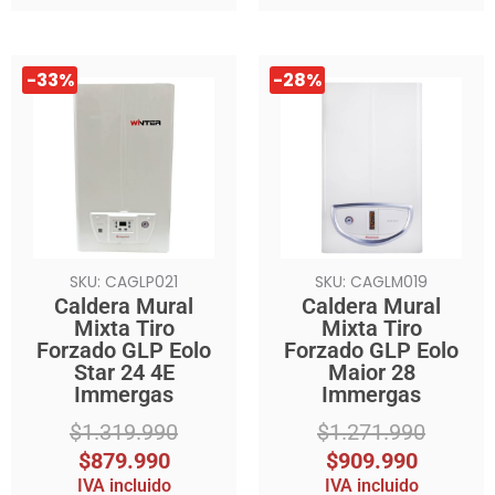
El
El
El
El
-33%
-28%
precio
precio
precio
precio
original
actual
original
actual
era:
es:
era:
es:
$1.319.990.
$879.990.
$1.271.990.
$909.990.
SKU: CAGLP021
SKU: CAGLM019
Caldera Mural
Caldera Mural
Mixta Tiro
Mixta Tiro
Forzado GLP Eolo
Forzado GLP Eolo
Star 24 4E
Maior 28
Immergas
Immergas
$
1.319.990
$
1.271.990
$
879.990
$
909.990
IVA incluido
IVA incluido