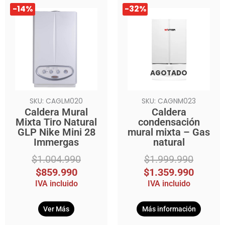
El
El
El
El
-14%
-32%
precio
precio
precio
precio
original
actual
original
actual
era:
es:
era:
es:
$1.004.990.
$859.990.
$1.999.990.
$1.359.990.
AGOTADO
SKU: CAGLM020
SKU: CAGNM023
Caldera Mural
Caldera
Mixta Tiro Natural
condensación
GLP Nike Mini 28
mural mixta – Gas
Immergas
natural
$
1.004.990
$
1.999.990
$
859.990
$
1.359.990
IVA incluido
IVA incluido
Ver Más
Más información