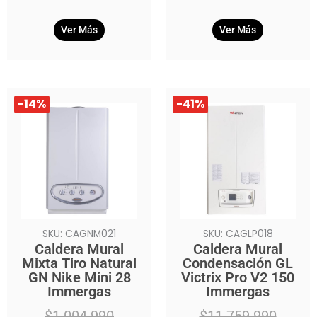
Ver Más
Ver Más
El
El
El
El
-14%
-41%
precio
precio
precio
precio
original
actual
original
actual
era:
es:
era:
es:
$1.004.990.
$859.990.
$11.759.990.
$6.989.990.
SKU: CAGNM021
SKU: CAGLP018
Caldera Mural
Caldera Mural
Mixta Tiro Natural
Condensación GL
GN Nike Mini 28
Victrix Pro V2 150
Immergas
Immergas
$
1.004.990
$
11.759.990