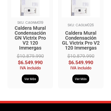
$10.879.990.
$6.549.990.
$10.879.990.
$6.549.990.
SKU: CAGNM019
SKU: CAGLM026
Caldera Mural
Condensación
Caldera Mural
GN Victrix Pro
Condensación
V2 120
GL Victrix Pro V2
Immergas
120 Immergas
$
10.879.990
$
10.879.990
$
6.549.990
$
6.549.990
IVA incluido
IVA incluido
Ver Más
Ver Más