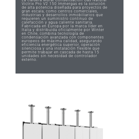
La Caldera Mural Condensación Gas Natural
Victrix Pro V2 150 Immergas es la solución
de alta potencia diseñada para proyectos de
gran escala, como centros comerciales,
industrias y desarrollos inmobiliarios que
requieren un suministro continuo de
calefacción y agua caliente sanitaria.
Fabricada en Europa por la marca líder en
Italia y distribuida oficialmente por Winter
en Chile, combina tecnología de
condensación avanzada con componentes
europeos de máxima calidad, asegurando
eficiencia energética superior, operación
silenciosa y una instalación flexible que
permite trabajar en cascada de hasta 15
unidades sin necesidad de controlador
externo.