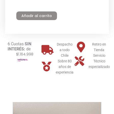
Condensación
GN
Añadir al carrito
Victrix
Pro
V2
150
Immergas
cantidad
6 Cuotas
SIN
Despacho
Retiro en
INTERÉS:
de
a todo
Tienda
$1.164.998
Chile
Servicio
Sobre 80
Técnico
años de
especializado
experiencia