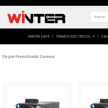
Ir
al
contenido
WINTER DAYS
TERMOS ELÉCTRICOS
CAL
De pie Presurizada 2 pasos