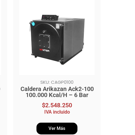
SKU: CAGP0100
0
Caldera Arikazan Ack2-100
100.000 Kcal/H – 6 Bar
$
2.548.250
IVA incluido
Ver Más