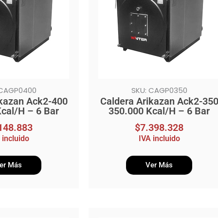
 CAGP0400
SKU: CAGP0350
ikazan Ack2-400
Caldera Arikazan Ack2-35
cal/H – 6 Bar
350.000 Kcal/H – 6 Bar
148.883
$
7.398.328
 incluido
IVA incluido
er Más
Ver Más