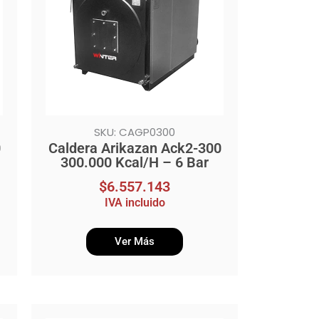
SKU: CAGP0300
0
Caldera Arikazan Ack2-300
300.000 Kcal/H – 6 Bar
$
6.557.143
IVA incluido
Ver Más