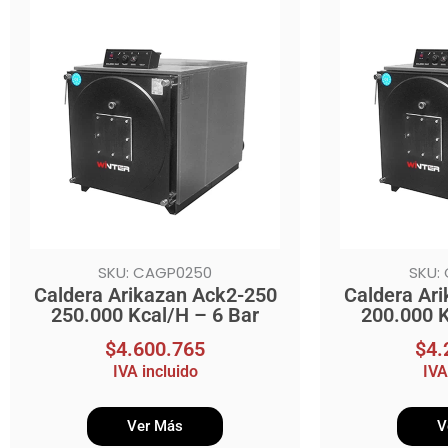
SKU: CAGP0250
SKU:
Caldera Arikazan Ack2-250
Caldera Ar
250.000 Kcal/H – 6 Bar
200.000 K
$
4.600.765
$
4.
IVA incluido
IVA
Ver Más
V