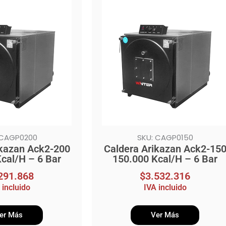
 CAGP0200
SKU: CAGP0150
ikazan Ack2-200
Caldera Arikazan Ack2-15
cal/H – 6 Bar
150.000 Kcal/H – 6 Bar
291.868
$
3.532.316
 incluido
IVA incluido
er Más
Ver Más