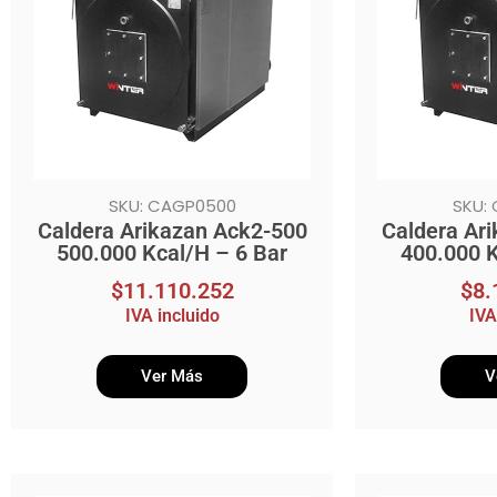
SKU: CAGP0500
SKU:
Caldera Arikazan Ack2-500
Caldera Ar
500.000 Kcal/H – 6 Bar
400.000 K
$
11.110.252
$
8.
IVA incluido
IVA
Ver Más
V