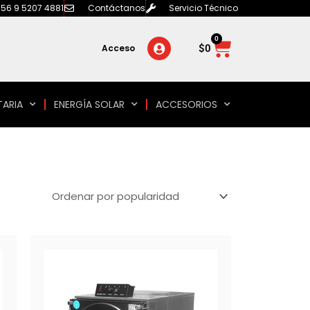
56 9 5207 4881
Contáctanos
Servicio Técnico
0
Carrito
$
0
Acceso
TARIA
ENERGÍA SOLAR
ACCESORIOS