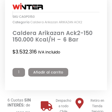
SKU
CAGP0150
Categoría
Caldera Arikazan ARIKAZAN ACK2
Caldera Arikazan Ack2-150
150.000 Kcal/H – 6 Bar
$
3.532.316
IVA incluido
Caldera
Arikazan
Añadir al carrito
Ack2-
150
150.000
Kcal/H
-
6 Cuotas
SIN
6
Despacho
Retiro en
INTERÉS:
de
Bar
a todo
Tienda
cantidad
Chile
Servicio