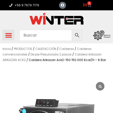
Ir
0
Carrito
$
0
+56 9 7679 7179
al
contenido
Inicio
/
PRODUCTOS
/
CALEFACCIÓN
/
Calderas
/
Calderas
convencionales
/
De pie Presurizada 2 pasos
/
Caldera Arikazan
ARIKAZAN ACK2
/ Caldera Arikazan Ack2-150 150.000 Kcal/H – 6 Bar