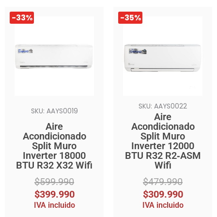
El
El
El
El
-33%
-35%
precio
precio
precio
precio
original
actual
original
actual
era:
es:
era:
es:
$599.990.
$399.990.
$479.990.
$309.990.
SKU: AAYS0022
SKU: AAYS0019
Aire
Aire
Acondicionado
Acondicionado
Split Muro
Split Muro
Inverter 12000
Inverter 18000
BTU R32 R2‑ASM
BTU R32 X32 Wifi
Wifi
$
599.990
$
479.990
$
399.990
$
309.990
IVA incluido
IVA incluido