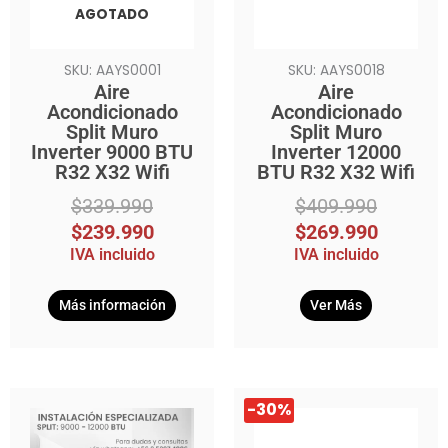
AGOTADO
SKU: AAYS0001
SKU: AAYS0018
Aire
Aire
Acondicionado
Acondicionado
Split Muro
Split Muro
Inverter 9000 BTU
Inverter 12000
R32 X32 Wifi
BTU R32 X32 Wifi
$
339.990
$
409.990
$
239.990
$
269.990
IVA incluido
IVA incluido
Más información
Ver Más
El
El
-30%
precio
precio