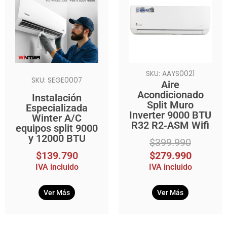
original
actual
era:
es:
$399.990.
$279.990.
SKU: AAYS0021
SKU: SEGE0007
Aire
Acondicionado
Instalación
Split Muro
Especializada
Inverter 9000 BTU
Winter A/C
R32 R2‑ASM Wifi
equipos split 9000
y 12000 BTU
$
399.990
$
139.790
$
279.990
IVA incluido
IVA incluido
Ver Más
Ver Más