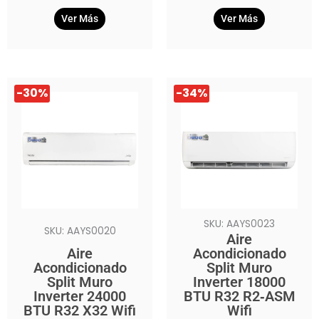
Ver Más
Ver Más
El
El
El
El
-30%
-34%
precio
precio
precio
precio
original
actual
original
actual
era:
es:
era:
es:
$729.990.
$509.990.
$699.990.
$459.990.
SKU: AAYS0023
SKU: AAYS0020
Aire
Aire
Acondicionado
Acondicionado
Split Muro
Split Muro
Inverter 18000
Inverter 24000
BTU R32 R2‑ASM
BTU R32 X32 Wifi
Wifi