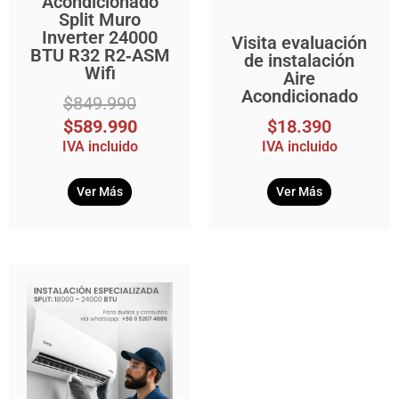
Acondicionado
Split Muro
Inverter 24000
Visita evaluación
BTU R32 R2‑ASM
de instalación
Wifi
Aire
Acondicionado
$
849.990
$
589.990
$
18.390
IVA incluido
IVA incluido
Ver Más
Ver Más