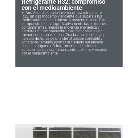
Refrigerante R32: compromiso
con el medioambiente
El Aire Acondicionado Inverter utiliza refrigerante
R32, un gas moderno y eficiente que supera a los
tradicionales en rendimiento y sustentabilidad. Este
compuesto reduce significativamente las emisiones
contaminantes, mejora la eficiencia energética y
permite un funcionamiento más responsable con
menor consumo eléctrico. Gracias a su tecnología,
no solo disfrutas de una climatización confiable y
constante, también aportas al cuidado del planeta
desde tu hogar u oficina, tomando decisiones
conscientes que combinan confort, ahorro y respeto
por el medioambiente.