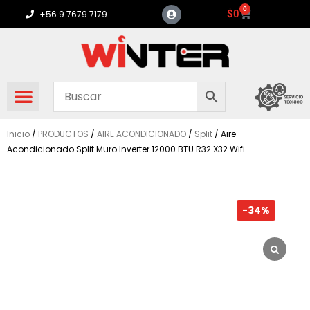
Ir
0
Carrito
$
0
+56 9 7679 7179
al
contenido
Inicio
/
PRODUCTOS
/
AIRE ACONDICIONADO
/
Split
/ Aire
Acondicionado Split Muro Inverter 12000 BTU R32 X32 Wifi
-34%