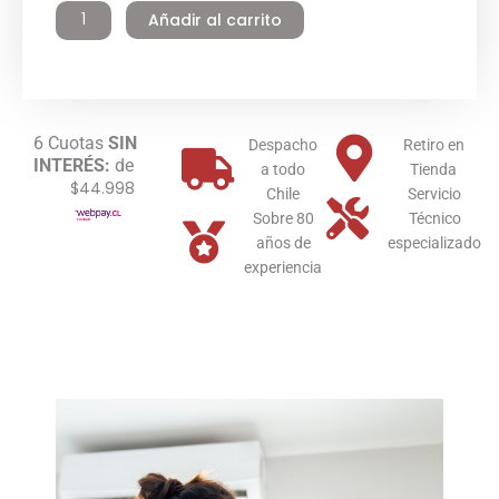
Añadir al carrito
Inverter
12000
BTU
R32
X32
Wifi
6 Cuotas
SIN
Despacho
Retiro en
INTERÉS:
de
cantidad
a todo
Tienda
$44.998
Chile
Servicio
Sobre 80
Técnico
años de
especializado
experiencia