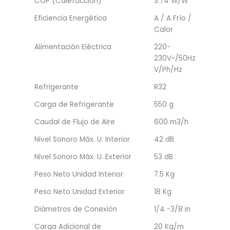
COP (Calefacción)
3.74 W/W
Eficiencia Energética
A / A Frío /
Calor
Alimentación Eléctrica
220-
230V~/50Hz
V/Ph/Hz
Refrigerante
R32
Carga de Refrigerante
550 g
Caudal de Flujo de Aire
600 m3/h
Nivel Sonoro Máx. U. Interior
42 dB
Nivel Sonoro Máx. U. Exterior
53 dB
Peso Neto Unidad Interior
7.5 Kg
Peso Neto Unidad Exterior
18 Kg
Diámetros de Conexión
1/4 -3/8 in
Carga Adicional de
20 Kg/m