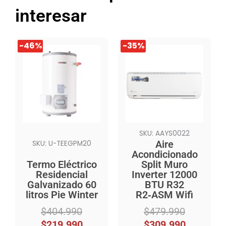
interesar
El
El
El
El
-46%
-46%
-35%
precio
precio
precio
precio
original
actual
original
actual
era:
es:
era:
es:
$404.990.
$219.990.
$479.990.
$309.990.
SKU: AAYS0022
Aire
SKU: U-TEEGPM20
Acondicionado
Termo Eléctrico
Split Muro
Residencial
Inverter 12000
Galvanizado 60
BTU R32
litros Pie Winter
R2‑ASM Wifi
$
404.990
$
479.990
$
219.990
$
309.990