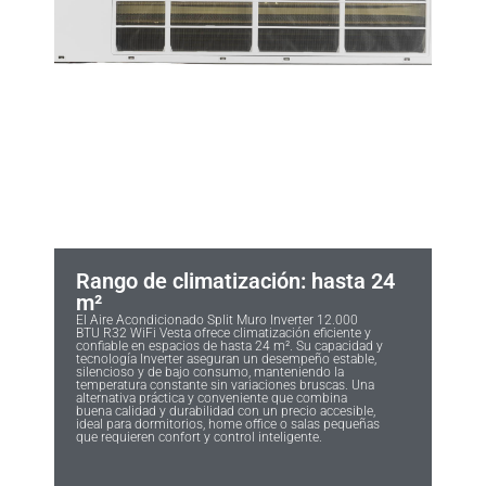
Rango de climatización: hasta 24
m²
El Aire Acondicionado Split Muro Inverter 12.000
BTU R32 WiFi Vesta ofrece climatización eficiente y
confiable en espacios de hasta 24 m². Su capacidad y
tecnología Inverter aseguran un desempeño estable,
silencioso y de bajo consumo, manteniendo la
temperatura constante sin variaciones bruscas. Una
alternativa práctica y conveniente que combina
buena calidad y durabilidad con un precio accesible,
ideal para dormitorios, home office o salas pequeñas
que requieren confort y control inteligente.