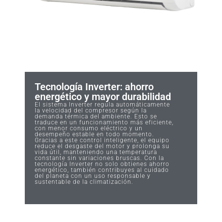
Tecnología Inverter: ahorro
energético y mayor durabilidad
El sistema Inverter regula automáticamente
la velocidad del compresor según la
demanda térmica del ambiente. Esto se
traduce en un funcionamiento más eficiente,
con menor consumo eléctrico y un
desempeño estable en todo momento.
Gracias a este control inteligente, el equipo
reduce el desgaste del motor y prolonga su
vida útil, manteniendo una temperatura
constante sin variaciones bruscas. Con la
tecnología Inverter no solo obtienes ahorro
energético, también contribuyes al cuidado
del planeta con un uso responsable y
sustentable de la climatización.