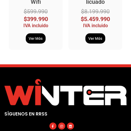
Wifi
licuado
$
599.990
$
8.199.990
$
399.990
$
5.459.990
IVA incluido
IVA incluido
Ver Más
Ver Más
SÍGUENOS EN RRSS
Facebook-
Instagram
Linkedin
f