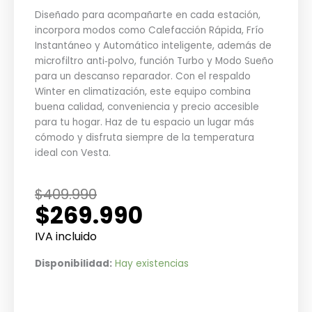
Diseñado para acompañarte en cada estación,
incorpora modos como Calefacción Rápida, Frío
Instantáneo y Automático inteligente, además de
microfiltro anti‑polvo, función Turbo y Modo Sueño
para un descanso reparador. Con el respaldo
Winter en climatización, este equipo combina
buena calidad, conveniencia y precio accesible
para tu hogar. Haz de tu espacio un lugar más
cómodo y disfruta siempre de la temperatura
ideal con Vesta.
El
El
$
409.990
$
269.990
precio
precio
original
actual
IVA incluido
era:
es:
Aire
Disponibilidad:
Hay existencias
$409.990.
$269.990.
Acondicionado
Split
Muro