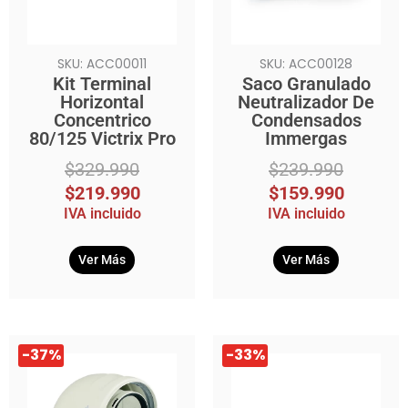
SKU: ACC00011
SKU: ACC00128
Kit Terminal
Saco Granulado
Horizontal
Neutralizador De
Concentrico
Condensados
80/125 Victrix Pro
Immergas
$
329.990
$
239.990
$
219.990
$
159.990
IVA incluido
IVA incluido
Ver Más
Ver Más
El
El
El
El
-37%
-33%
precio
precio
precio
precio
original
actual
original
actual