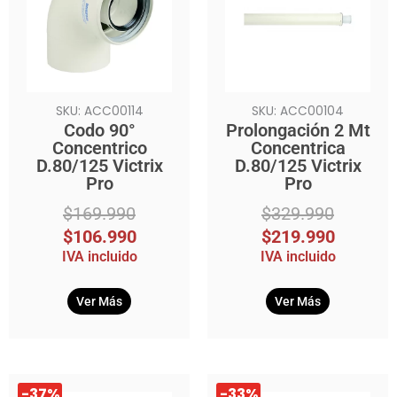
era:
es:
era:
es:
$169.990.
$106.990.
$329.990.
$219.990.
SKU: ACC00114
SKU: ACC00104
Codo 90°
Prolongación 2 Mt
Concentrico
Concentrica
D.80/125 Victrix
D.80/125 Victrix
Pro
Pro
$
169.990
$
329.990
$
106.990
$
219.990
IVA incluido
IVA incluido
Ver Más
Ver Más
El
El
El
El
-37%
-33%