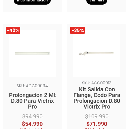
Más información
Ver Más
El
El
El
El
-42%
-35%
precio
precio
precio
precio
original
actual
original
actual
era:
es:
era:
es:
$94.990.
$54.990.
$109.990.
$71.990.
SKU: ACC00013
SKU: ACC00094
Kit Salida Con
Prolongacion 2 Mt
Flange, Codo Para
D.80 Para Victrix
Prolongacion D.80
Pro
Victrix Pro
$
94.990
$
109.990
$
54.990
$
71.990