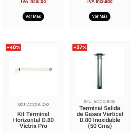
IVA incluido
IVA incluido
Ver Más
Ver Más
El
El
El
El
-40%
-37%
precio
precio
precio
precio
original
actual
original
actual
era:
es:
era:
es:
$159.990.
$95.990.
$199.990.
$125.990.
SKU: ACC00033
SKU: ACC00092
Terminal Salida
Kit Terminal
de Gases Vertical
Horizontal D.80
D.80 Inoxidable
Victrix Pro
(50 Cms)