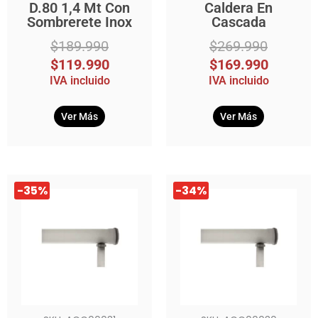
D.80 1,4 Mt Con
Caldera En
Sombrerete Inox
Cascada
$
189.990
$
269.990
$
119.990
$
169.990
IVA incluido
IVA incluido
Ver Más
Ver Más
El
El
El
El
-35%
-34%
precio
precio
precio
precio
original
actual
original
actual
era:
es:
era:
es:
$1.949.990.
$1.269.990.
$2.739.990.
$1.799.990.