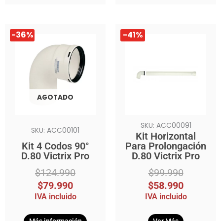
El
El
El
El
-36%
-41%
precio
precio
precio
precio
original
actual
original
actual
era:
es:
era:
es:
$124.990.
$79.990.
$99.990.
$58.990.
AGOTADO
SKU: ACC00091
SKU: ACC00101
Kit Horizontal
Kit 4 Codos 90°
Para Prolongación
D.80 Victrix Pro
D.80 Victrix Pro
$
124.990
$
99.990
$
79.990
$
58.990
IVA incluido
IVA incluido