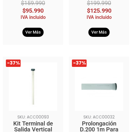
$
159.990
$
199.990
$
95.990
$
125.990
IVA incluido
IVA incluido
Ver Más
Ver Más
El
El
El
El
-37%
-37%
precio
precio
precio
precio
original
actual
original
actual
era:
es:
era:
es:
$189.990.
$119.990.
$269.990.
$169.990.
SKU: ACC00093
SKU: ACC00032
Kit Terminal de
Prolongación
Salida Vertical
D.200 1m Para