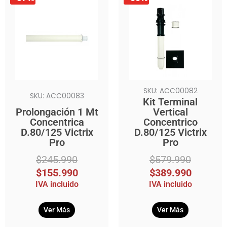
precio
precio
precio
precio
original
actual
original
actual
era:
es:
era:
es:
$245.990.
$155.990.
$579.990.
$389.990.
SKU: ACC00082
SKU: ACC00083
Kit Terminal
Prolongación 1 Mt
Vertical
Concentrica
Concentrico
D.80/125 Victrix
D.80/125 Victrix
Pro
Pro
$
245.990
$
579.990
$
155.990
$
389.990
IVA incluido
IVA incluido
Ver Más
Ver Más