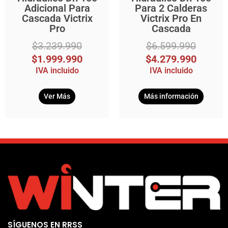
Adicional Para
Para 2 Calderas
Cascada Victrix
Victrix Pro En
Pro
Cascada
$
3.239.990
$
6.599.990
$
1.999.990
$
4.279.990
IVA incluido
IVA incluido
Ver Más
Más información
SÍGUENOS EN RRSS