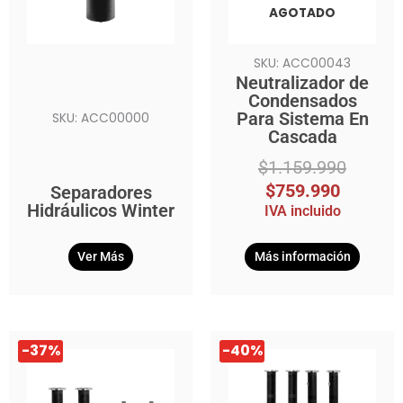
AGOTADO
SKU: ACC00043
Neutralizador de
Condensados
Para Sistema En
SKU: ACC00000
Cascada
$
1.159.990
$
759.990
Separadores
Hidráulicos Winter
IVA incluido
Ver Más
Más información
El
El
El
El
-37%
-40%
precio
precio
precio
precio
original
actual
original
actual