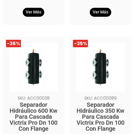
Ver Más
Ver Más
El
El
El
El
-36%
-35%
precio
precio
precio
precio
original
actual
original
actual
era:
es:
era:
es:
$6.689.990.
$4.279.990.
$3.999.990.
$2.589.990.
SKU: ACC00038
SKU: ACC00089
Separador
Separador
Hidráulico 600 Kw
Hidráulico 350 Kw
Para Cascada
Para Cascada
Victrix Pro Dn 100
Victrix Pro Dn 100
Con Flange
Con Flange