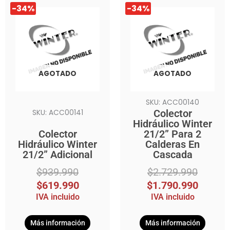
El
El
El
El
-34%
-34%
precio
precio
precio
precio
original
actual
original
actual
era:
es:
era:
es:
$939.990.
$619.990.
$2.729.990.
$1.790.990.
AGOTADO
AGOTADO
SKU: ACC00140
Colector
SKU: ACC00141
Hidráulico Winter
Colector
21/2” Para 2
Hidráulico Winter
Calderas En
21/2” Adicional
Cascada
$
939.990
$
2.729.990
$
619.990
$
1.790.990
IVA incluido
IVA incluido
Más información
Más información