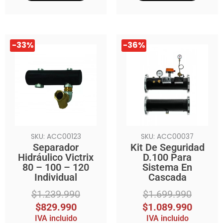
El
El
El
El
-33%
-36%
precio
precio
precio
precio
original
actual
original
actual
era:
es:
era:
es:
$1.239.990.
$829.990.
$1.699.990.
$1.089.990.
SKU: ACC00123
SKU: ACC00037
Separador
Kit De Seguridad
Hidráulico Victrix
D.100 Para
80 – 100 – 120
Sistema En
Individual
Cascada
$
1.239.990
$
1.699.990
$
829.990
$
1.089.990
IVA incluido
IVA incluido