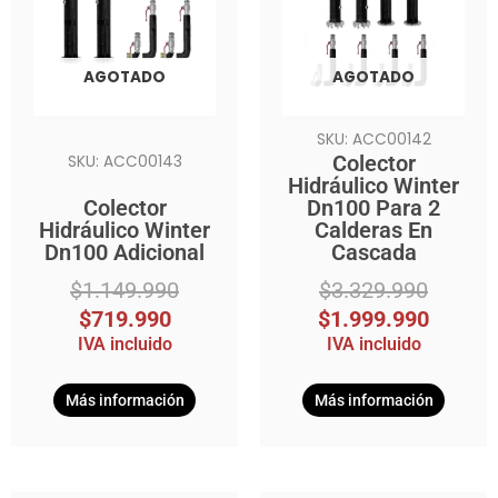
era:
es:
era:
es:
$1.149.990.
$719.990.
$3.329.990.
$1.999.990.
AGOTADO
AGOTADO
SKU: ACC00142
Colector
SKU: ACC00143
Hidráulico Winter
Colector
Dn100 Para 2
Hidráulico Winter
Calderas En
Dn100 Adicional
Cascada
$
1.149.990
$
3.329.990
$
719.990
$
1.999.990
IVA incluido
IVA incluido
Más información
Más información