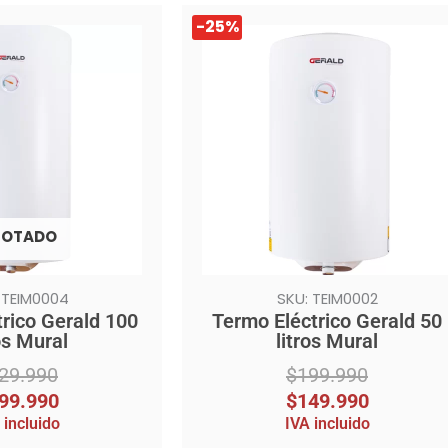
El
El
-25%
precio
precio
original
actual
era:
es:
$199.990.
$149.990.
OTADO
 TEIM0004
SKU: TEIM0002
rico Gerald 100
Termo Eléctrico Gerald 50
os Mural
litros Mural
29.990
$
199.990
99.990
$
149.990
 incluido
IVA incluido