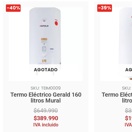
El
El
El
El
-40%
-39%
precio
precio
precio
precio
original
actual
original
actual
era:
es:
era:
es:
$649.990.
$389.990.
$329.990.
$199.990.
AGOTADO
AG
SKU: TEIM0009
SKU:
Termo Eléctrico Gerald 160
Termo Eléct
litros Mural
litr
$
649.990
$
3
$
389.990
$
1
IVA incluido
IVA