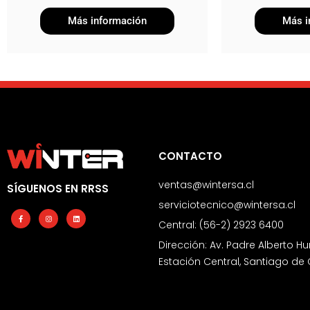
Más información
Más i
CONTACTO
ventas@wintersa.cl
SÍGUENOS EN RRSS
serviciotecnico@wintersa.cl
Facebook-
Instagram
Linkedin
f
Central: (56-2) 2923 6400
Dirección: Av. Padre Alberto Hu
Estación Central, Santiago de 