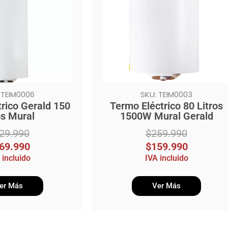
$259.990.
$159.990.
 TEIM0006
SKU: TEIM0003
rico Gerald 150
Termo Eléctrico 80 Litros
os Mural
1500W Mural Gerald
29.990
$
259.990
69.990
$
159.990
 incluido
IVA incluido
er Más
Ver Más