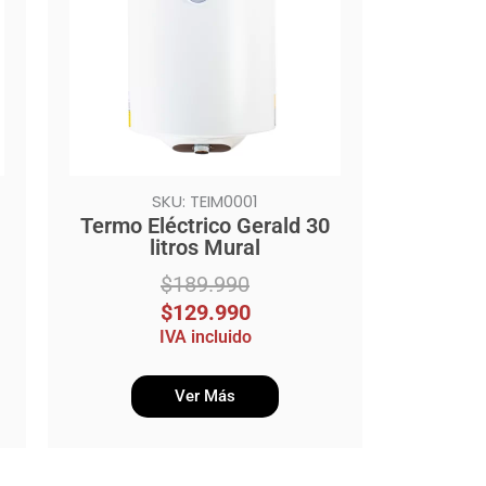
$189.990.
$129.990.
SKU: TEIM0001
Termo Eléctrico Gerald 30
litros Mural
$
189.990
$
129.990
IVA incluido
Ver Más