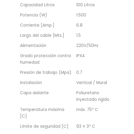
Capacidad Litros
100 Litros
Potencia (W)
1.500
Corriente [Amp.]
6.8
Largo del cable [Mts.]
1.5
Alimentación
220V/50Hz
Grado protección contra
IPX4
humedad
Presión de trabajo (Mpa)
0.7
Instalación
Vertical / Mural
Capa aislante
Poliuretano
inyectado rigido
Temperatura máxima
máx. 75º C
[C]
Límite de seguridad [C]
93 ± 3º C