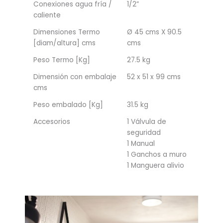
Conexiones agua fría /
1/2”
caliente
Dimensiones Termo
Ø 45 cms X 90.5
[diam/altura] cms
cms
Peso Termo [Kg]
27.5 kg
Dimensión con embalaje
52 x 51 x 99 cms
cms
Peso embalado [Kg]
31.5 kg
Accesorios
1 Válvula de
seguridad
1 Manual
1 Ganchos a muro
1 Manguera alivio