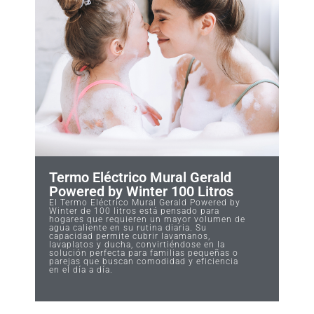
Termo Eléctrico Mural Gerald
Powered by Winter 100 Litros
El Termo Eléctrico Mural Gerald Powered by
Winter de 100 litros está pensado para
hogares que requieren un mayor volumen de
agua caliente en su rutina diaria. Su
capacidad permite cubrir lavamanos,
lavaplatos y ducha, convirtiéndose en la
solución perfecta para familias pequeñas o
parejas que buscan comodidad y eficiencia
en el día a día.