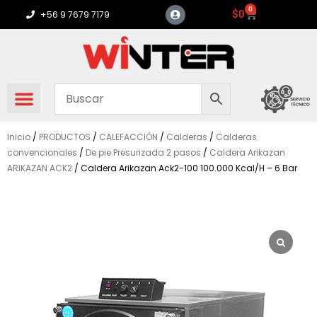
Ir
0
Carrito
$
0
+56 9 7679 7179
al
contenido
Inicio
/
PRODUCTOS
/
CALEFACCIÓN
/
Calderas
/
Calderas
convencionales
/
De pie Presurizada 2 pasos
/
Caldera Arikazan
ARIKAZAN ACK2
/ Caldera Arikazan Ack2-100 100.000 Kcal/H – 6 Bar