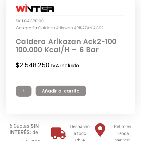
SKU
CAGP0100
Categoría
Caldera Arikazan ARIKAZAN ACK2
Caldera Arikazan Ack2-100
100.000 Kcal/H – 6 Bar
$
2.548.250
IVA incluido
Caldera
Arikazan
Añadir al carrito
Ack2-
100
100.000
Kcal/H
-
6 Cuotas
SIN
6
Despacho
Retiro en
INTERÉS:
de
Bar
a todo
Tienda
cantidad
Chile
Servicio