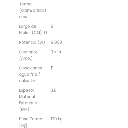
Termo
(diam/altura)
cms
Largo de
9
Niples (CM) ±1
Potencia (W)
9.000
Corriente
3 x 14
(Amp.)
Conexiones
1"
agua fría /
caliente
Espesor
3.0
Material
Estanque
(MM)
Peso Termo
120 kg
[Kg]