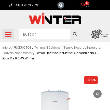
Ir
0
Carrito
$
0
+56 9 7679 7179
al
contenido
Inicio
/
PRODUCTOS
/
Termos Eléctricos
/
Termo Eléctrico Industrial
Galvanizado Winter
/ Termo Eléctrico Industrial Galvanizado 400
litros Pie 9.0kW Winter
-35%