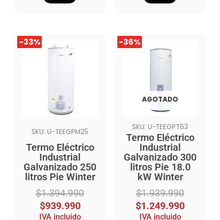
El
El
El
El
-33%
-33%
-36%
-36%
precio
precio
precio
precio
original
actual
original
actual
era:
es:
era:
es:
$1.394.990.
$939.990.
$1.939.990.
$1.249.990.
AGOTADO
SKU: U-TEEGPT63
SKU: U-TEEGPM25
Termo Eléctrico
Termo Eléctrico
Industrial
Industrial
Galvanizado 300
Galvanizado 250
litros Pie 18.0
litros Pie Winter
kW Winter
$
1.394.990
$
1.939.990
$
939.990
$
1.249.990
IVA incluido
IVA incluido