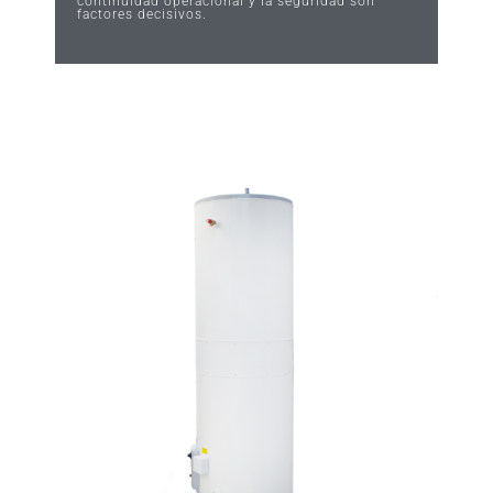
continuidad operacional y la seguridad son
factores decisivos.