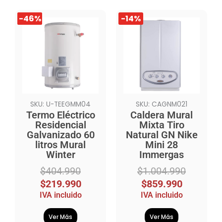
El
El
El
El
-46%
-46%
-14%
precio
precio
precio
precio
original
actual
original
actual
era:
es:
era:
es:
$404.990.
$219.990.
$1.004.990.
$859.990.
SKU: U-TEEGMM04
SKU: CAGNM021
Termo Eléctrico
Caldera Mural
Residencial
Mixta Tiro
Galvanizado 60
Natural GN Nike
litros Mural
Mini 28
Winter
Immergas
$
404.990
$
1.004.990
$
219.990
$
859.990
IVA incluido
IVA incluido
Ver Más
Ver Más