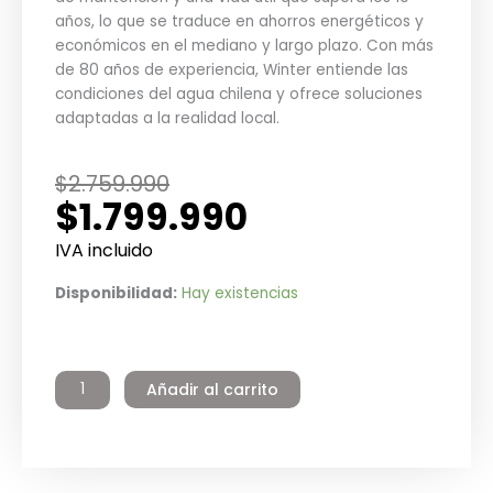
años, lo que se traduce en ahorros energéticos y
económicos en el mediano y largo plazo. Con más
de 80 años de experiencia, Winter entiende las
condiciones del agua chilena y ofrece soluciones
adaptadas a la realidad local.
El
El
$
2.759.990
$
1.799.990
precio
precio
original
actual
IVA incluido
era:
es:
Termo
Disponibilidad:
Hay existencias
$2.759.990.
$1.799.990.
Eléctrico
Industrial
Galvanizado
Añadir al carrito
400
litros
Pie
9.0kW
Winter