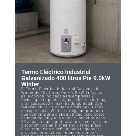
Termo Eléctrico Industrial
Galvanizado 400 litros Pie 9.0kW
Winter
El Termo Eléctrico Industrial Galvanizado
Winter de 400 litros Pie – 9.0 kW Trifásico
es la opción indicada para empresas y
faenas que requieren agua caliente continua,
gran capacidad y máxima durabilidad. Con
fabricación 100% chilena y más de 80 años
de experiencia, Winter entrega un producto
que combina alta disponibilidad, bajo costo
de mantención y una vida útil superior a los
10 años, lo que significa ahorros energéticos
y económicos en el mediano y largo plazo.
Este termo está diseñado para responder a
procesos productivos intensos, donde la