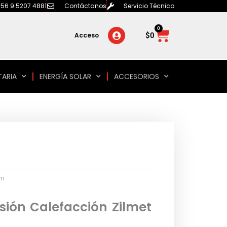
56 9 5207 4881
Contáctanos
Servicio Técnico
0
Carrito
$
0
Acceso
TARIA
ENERGÍA SOLAR
ACCESORIOS
ón
ión Calefacción Zilmet