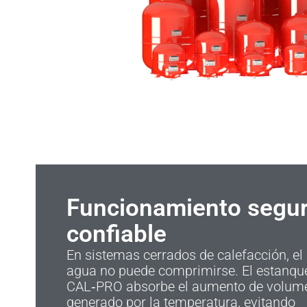
Funcionamiento segur
confiable
En sistemas cerrados de calefacción, el
agua no puede comprimirse. El estanqu
CAL‑PRO absorbe el aumento de volum
generado por la temperatura, evitando