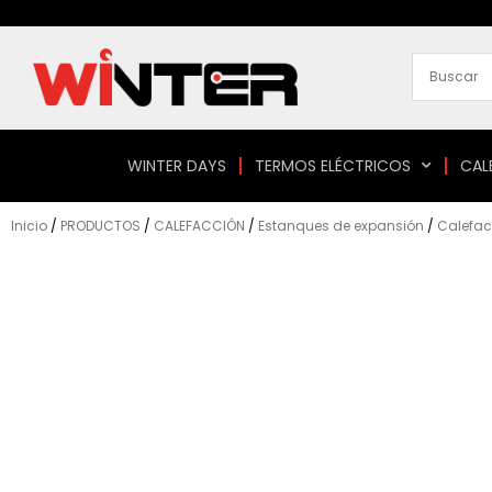
Ir
al
contenido
WINTER DAYS
TERMOS ELÉCTRICOS
CAL
Inicio
/
PRODUCTOS
/
CALEFACCIÓN
/
Estanques de expansión
/
Calefac