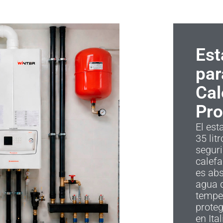
Est
par
Cal
Pro
El es
35 lit
seguri
calefa
es abs
agua 
temper
proteg
en Ita