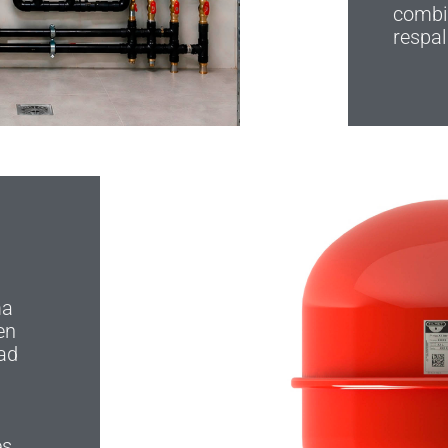
combin
respal
ma
en
dad
es