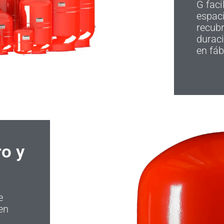
G faci
espac
recubr
duraci
en fáb
o y
e
en