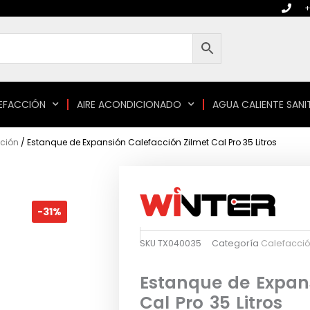
+
EFACCIÓN
AIRE ACONDICIONADO
AGUA CALIENTE SANI
ción
/ Estanque de Expansión Calefacción Zilmet Cal Pro 35 Litros
-31%
SKU
TX040035
Categoría
Calefacci
Estanque de Expans
Cal Pro 35 Litros