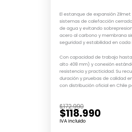
El estanque de expansión Zilmet
sistemas de calefacción cerrad
de agua y evitando sobrepresiones
acero al carbono y membrana sin
seguridad y estabilidad en cada 
Con capacidad de trabajo hasta
alto 408 mm) y conexión estánd
resistencia y practicidad. Su rec
duración y pruebas de calidad en
con distribución oficial en Chile p
El
El
$
172.990
$
118.990
precio
precio
original
actual
IVA incluido
era:
es: