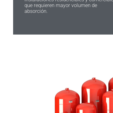
que requieren mayor volumen de
absorción.