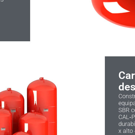
Car
des
Constr
equip
SBR ce
CAL‑PR
durab
x alt