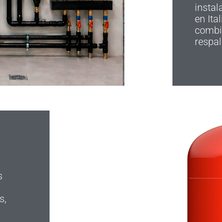
insta
en Ita
combin
respal
s
s,