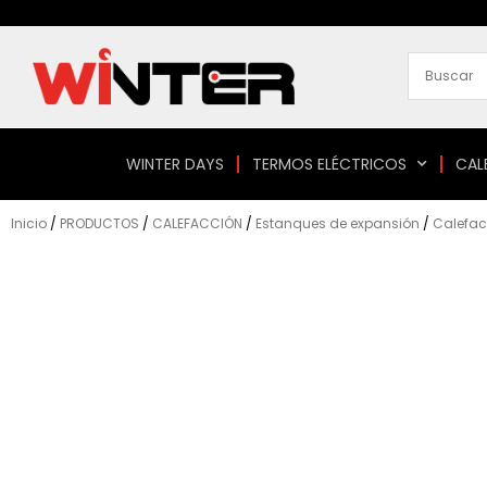
Ir
al
contenido
WINTER DAYS
TERMOS ELÉCTRICOS
CAL
Inicio
/
PRODUCTOS
/
CALEFACCIÓN
/
Estanques de expansión
/
Calefac