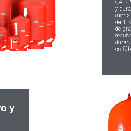
CAL‑PR
y dura
mm x 
de 1” 
de gr
recubr
duraci
en fáb
o y