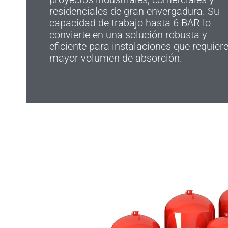
residenciales de gran envergadura. Su
capacidad de trabajo hasta 6 BAR lo
convierte en una solución robusta y
eficiente para instalaciones que requier
mayor volumen de absorción.