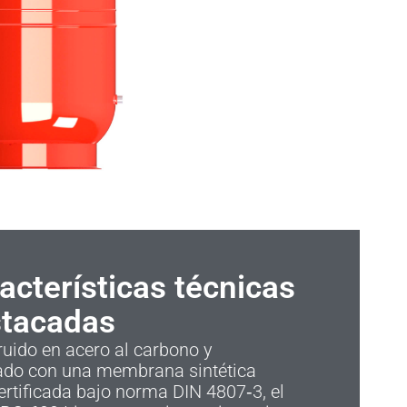
acterísticas técnicas
tacadas
uido en acero al carbono y
ado con una membrana sintética
rtificada bajo norma DIN 4807‑3, el