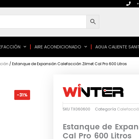
+
EFACCIÓN
AIRE ACONDICIONADO
AGUA CALIENTE SANI
ción
/ Estanque de Expansión Calefacción Zilmet Cal Pro 600 Litros
-31%
SKU
TX060600
Categoría
Calefacci
Estanque de Expans
Cal Pro 600 Litros