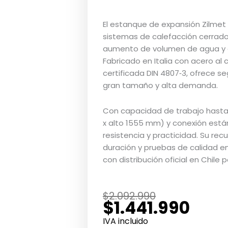
El estanque de expansión Zilmet
sistemas de calefacción cerrado
aumento de volumen de agua y ev
Fabricado en Italia con acero a
certificada DIN 4807‑3, ofrece s
gran tamaño y alta demanda.
Con capacidad de trabajo hasta
x alto 1555 mm) y conexión está
resistencia y practicidad. Su rec
duración y pruebas de calidad en
con distribución oficial en Chile p
El
El
$
2.092.990
$
1.441.990
precio
precio
original
actual
IVA incluido