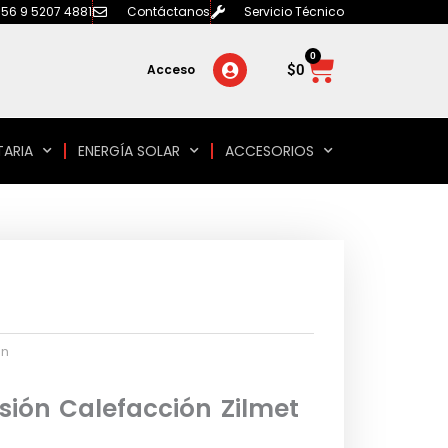
56 9 5207 4881
Contáctanos
Servicio Técnico
0
Carrito
$
0
Acceso
TARIA
ENERGÍA SOLAR
ACCESORIOS
ón
ión Calefacción Zilmet