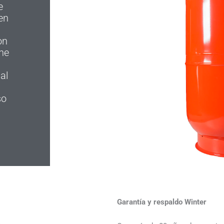
e
en
on
ene
al
so
Garantía y respaldo Winter