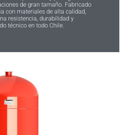
laciones de gran tamaño. Fabricado
lia con materiales de alta calidad,
a resistencia, durabilidad y
do técnico en todo Chile.