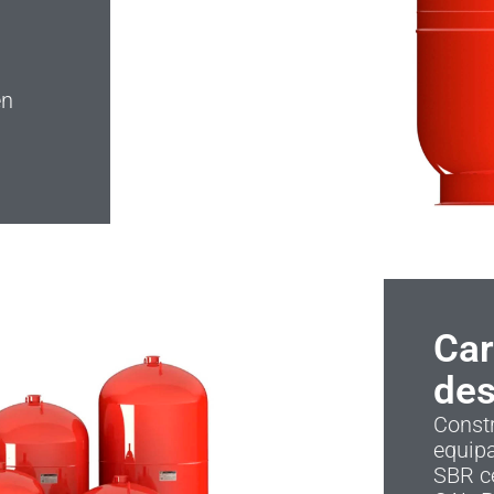
en
Car
des
Constr
equip
SBR ce