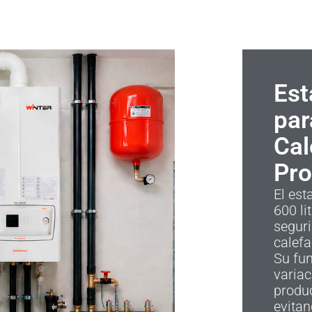
Est
par
Cal
Pro
El es
600 li
seguri
calefa
Su fun
varia
produ
evitan