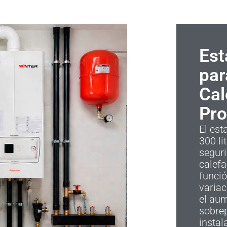
Est
par
Cal
Pro
El es
300 li
seguri
calef
funció
varia
el au
sobrep
instal