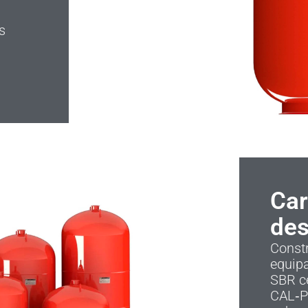
s
Car
des
Constr
equip
SBR ce
CAL‑PR