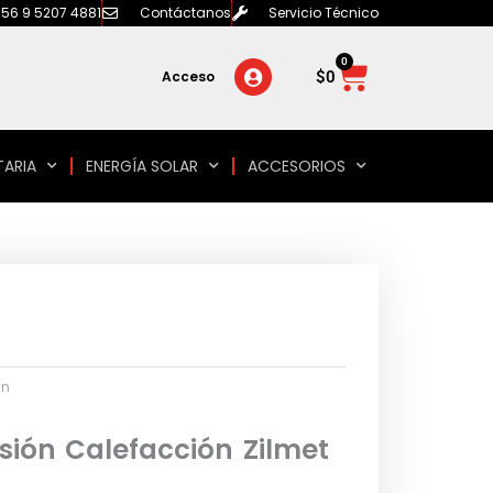
56 9 5207 4881
Contáctanos
Servicio Técnico
0
Carrito
$
0
Acceso
TARIA
ENERGÍA SOLAR
ACCESORIOS
ón
ión Calefacción Zilmet