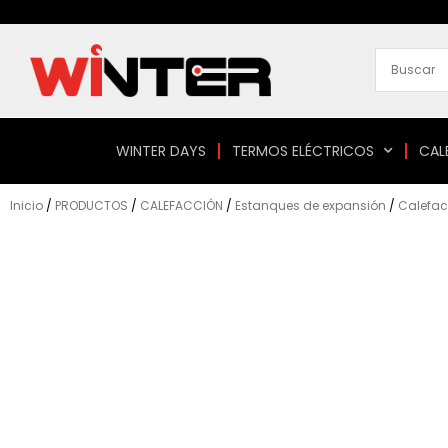
Ir
al
contenido
WINTER DAYS
TERMOS ELÉCTRICOS
CAL
Inicio
/
PRODUCTOS
/
CALEFACCIÓN
/
Estanques de expansión
/
Calefac