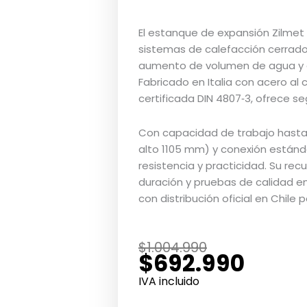
El estanque de expansión Zilmet
sistemas de calefacción cerrado
aumento de volumen de agua y ev
Fabricado en Italia con acero a
certificada DIN 4807‑3, ofrece se
Con capacidad de trabajo hasta
alto 1105 mm) y conexión están
resistencia y practicidad. Su rec
duración y pruebas de calidad en
con distribución oficial en Chile p
El
El
$
1.004.990
$
692.990
precio
precio
original
actual
IVA incluido
era:
es: