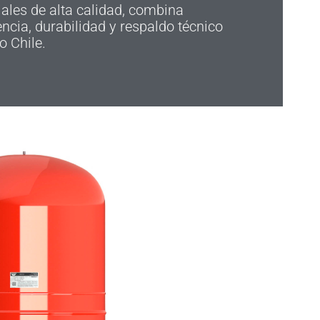
ales de alta calidad, combina
encia, durabilidad y respaldo técnico
o Chile.