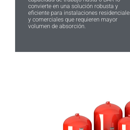
convierte en una solución robusta y
eficiente para instalaciones residenciale
y comerciales que requieren mayor
volumen de absorción.