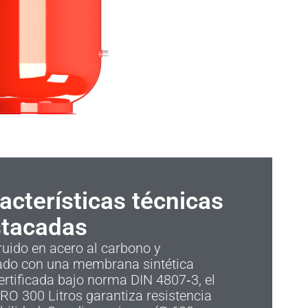
acterísticas técnicas
tacadas
uido en acero al carbono y
ado con una membrana sintética
rtificada bajo norma DIN 4807‑3, el
O 300 Litros garantiza resistencia