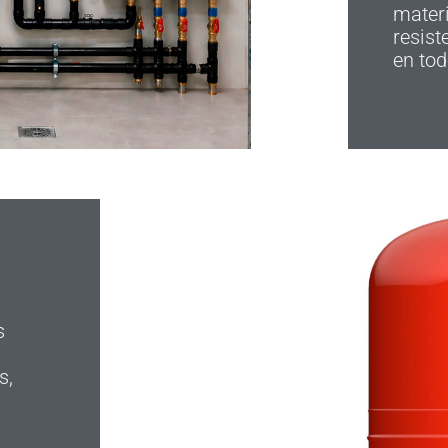
materi
resist
en tod
s
s,