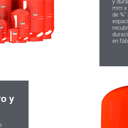
y dura
mm x 
de ¾” 
espac
recubr
duraci
en fáb
o y
e