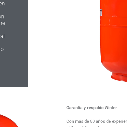
en
on
ene
al
so
Garantía y respaldo Winter
Con más de 80 años de experien