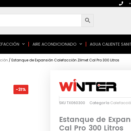
+
EFACCIÓN
AIRE ACONDICIONADO
AGUA CALIENTE SANI
ción
/ Estanque de Expansión Calefacción Zilmet Cal Pro 300 Litros
-31%
SKU
TX060300
Categoría
Calefacci
Estanque de Expans
Cal Pro 300 Litros