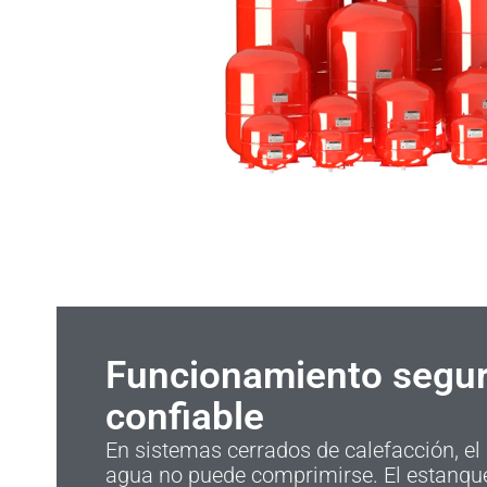
Funcionamiento segur
confiable
En sistemas cerrados de calefacción, el
agua no puede comprimirse. El estanqu