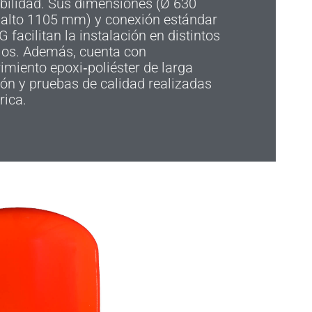
bilidad. Sus dimensiones (Ø 630
alto 1105 mm) y conexión estándar
G facilitan la instalación en distintos
ios. Además, cuenta con
imiento epoxi‑poliéster de larga
ón y pruebas de calidad realizadas
rica.