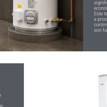
signif
econó
Este 
a proc
contin
son fa
a
de