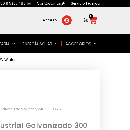
56 9 5207 4881
Contáctanos
Servicio Técnico
0
Carrito
$
0
Acceso
TARIA
ENERGÍA SOLAR
ACCESORIOS
kW Winter
l Galvanizado Winter
,
WINTER DAYS
dustrial Galvanizado 300