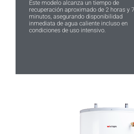
Este modelo alcanza un tiempo de
recuperación aproximado de 2 horas y 
minutos, asegurando disponibilidad
inmediata de agua caliente incluso en
condiciones de uso intensivo.