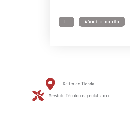
Eléctrico
Industrial
Galvanizado
Añadir al carrito
300
litros
Pie
9.0
kW
Winter
cantidad
Retiro en Tienda
Servicio Técnico especializado