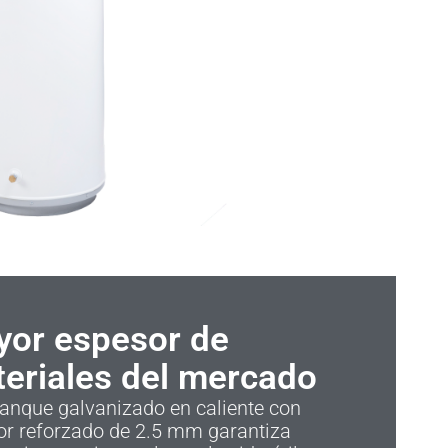
or espesor de
eriales del mercado
anque galvanizado en caliente con
or reforzado de 2.5 mm garantiza