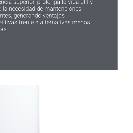
encia superior, prolonga la vida útil y
e la necesidad de mantenciones
ntes, generando ventajas
itivas frente a alternativas menos
as.