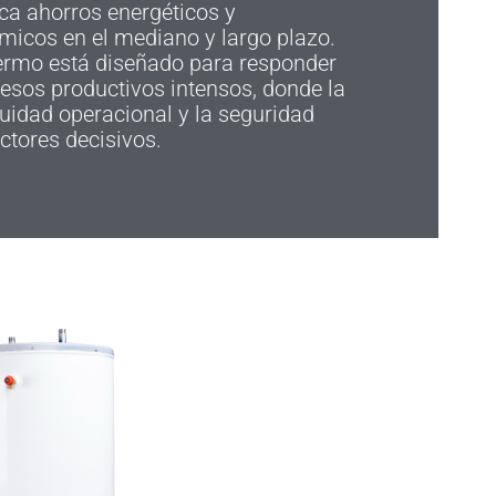
ica ahorros energéticos y
micos en el mediano y largo plazo.
termo está diseñado para responder
esos productivos intensos, donde la
uidad operacional y la seguridad
ctores decisivos.