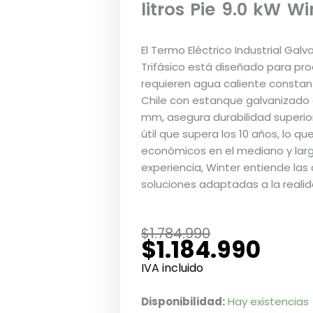
litros Pie 9.0 kW Wi
El Termo Eléctrico Industrial Galv
Trifásico está diseñado para pr
requieren agua caliente constant
Chile con estanque galvanizado 
mm, asegura durabilidad superio
útil que supera los 10 años, lo q
económicos en el mediano y lar
experiencia, Winter entiende las
soluciones adaptadas a la realid
El
El
$
1.784.990
$
1.184.990
precio
precio
original
actual
IVA incluido
era:
es:
$1.784.990.
$1.184.990.
Termo
Disponibilidad:
Hay existencias