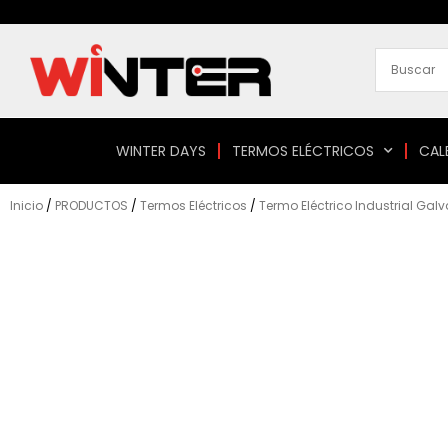
Ir
al
contenido
WINTER DAYS
TERMOS ELÉCTRICOS
CAL
Inicio
/
PRODUCTOS
/
Termos Eléctricos
/
Termo Eléctrico Industrial Gal