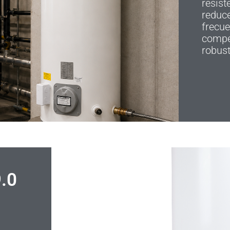
resist
reduc
frecue
compet
robust
9.0