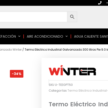
+
EFACCIÓN
AIRE ACONDICIONADO
AGUA CALIENTE SANI
vanizado Winter
/ Termo Eléctrico Industrial Galvanizado 300 litros Pie 9.0 
-34%
SKU
U-TEEGPT50
Categorías
Termo Eléctrico Industria
Termo Eléctrico In