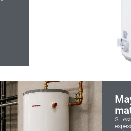
May
mat
Su est
espes