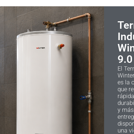
Ter
Ind
Win
9.0
El Ter
Winter
es la 
que re
rápid
durabi
y más 
entre
dispon
una vi