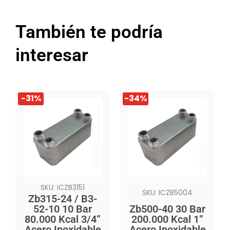
También te podría
interesar
El
El
El
El
-31%
-34%
precio
precio
precio
precio
original
actual
original
actual
era:
es:
era:
es:
$609.990.
$418.990.
$949.990.
$629.990.
SKU: ICZB3151
SKU: ICZB5004
Zb315-24 / B3-
52-10 10 Bar
Zb500-40 30 Bar
80.000 Kcal 3/4”
200.000 Kcal 1”
Acero Inoxidable
Acero Inoxidable