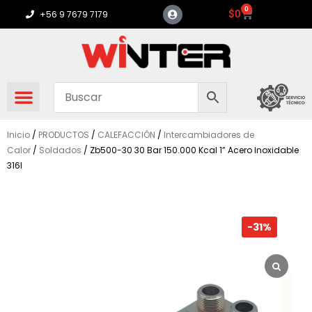
Ir
0
Carrito
$
0
+56 9 7679 7179
al
contenido
Inicio
/
PRODUCTOS
/
CALEFACCIÓN
/
Intercambiadores de
Calor
/
Soldados
/ Zb500-30 30 Bar 150.000 Kcal 1” Acero Inoxidable
316l
-31%