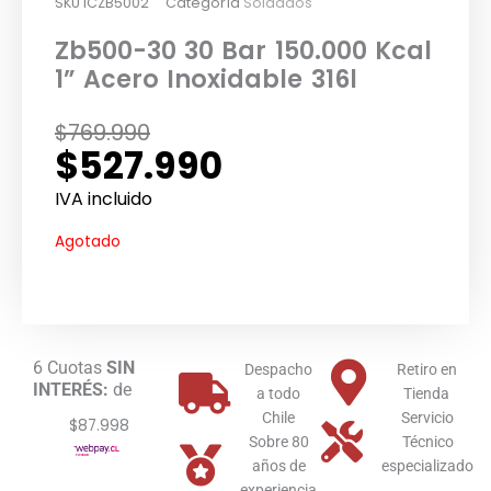
SKU
ICZB5002
Categoría
Soldados
Zb500-30 30 Bar 150.000 Kcal
1” Acero Inoxidable 316l
El
El
$
769.990
$
527.990
precio
precio
original
actual
IVA incluido
era:
es:
Agotado
$769.990.
$527.990.
6 Cuotas
SIN
Despacho
Retiro en
INTERÉS:
de
a todo
Tienda
Chile
Servicio
$87.998
Sobre 80
Técnico
años de
especializado
experiencia