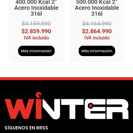
400.000 Kcal 2”
500.000 Kcal 2”
Acero Inoxidable
Acero Inoxidable
316l
316l
$
4.159.990
$
4.164.990
$
2.859.990
$
2.864.990
IVA incluido
IVA incluido
Más información
Más información
SÍGUENOS EN RRSS