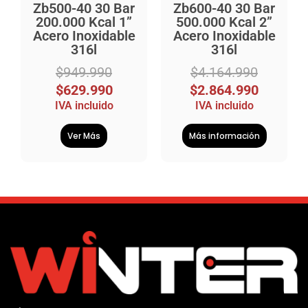
Zb500-40 30 Bar
Zb600-40 30 Bar
200.000 Kcal 1”
500.000 Kcal 2”
Acero Inoxidable
Acero Inoxidable
316l
316l
$
949.990
$
4.164.990
$
629.990
$
2.864.990
IVA incluido
IVA incluido
Ver Más
Más información