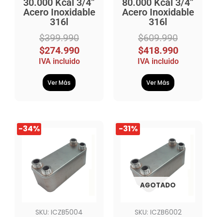
30.000 Kcal 3/4”
80.000 Kcal 3/4”
Acero Inoxidable
Acero Inoxidable
316l
316l
$
399.990
$
609.990
$
274.990
$
418.990
IVA incluido
IVA incluido
Ver Más
Ver Más
El
El
El
El
-34%
-31%
precio
precio
precio
precio
original
actual
original
actual
era:
es:
era:
es:
$949.990.
$629.990.
$4.164.990.
$2.864.990.
AGOTADO
SKU: ICZB5004
SKU: ICZB6002