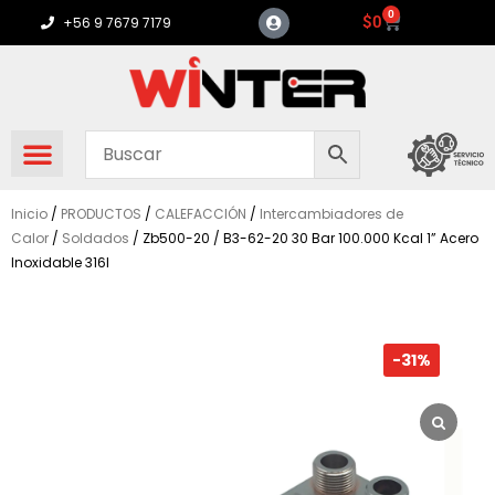
Ir
0
Carrito
$
0
+56 9 7679 7179
al
contenido
Inicio
/
PRODUCTOS
/
CALEFACCIÓN
/
Intercambiadores de
Calor
/
Soldados
/ Zb500-20 / B3-62-20 30 Bar 100.000 Kcal 1” Acero
Inoxidable 316l
-31%