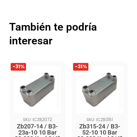
También te podría
interesar
El
El
El
El
-31%
-31%
precio
precio
precio
precio
original
actual
original
actual
era:
es:
era:
es:
$399.990.
$274.990.
$609.990.
$418.990.
SKU: ICZB2072
SKU: ICZB3151
Zb207-14 / B3-
Zb315-24 / B3-
23a-10 10 Bar
52-10 10 Bar