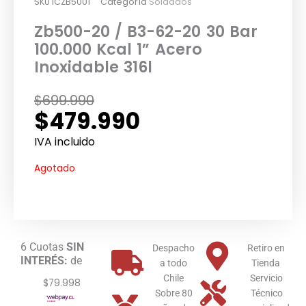
SKU
ICZB5001
Categoría
Soldados
Zb500-20 / B3-62-20 30 Bar
100.000 Kcal 1” Acero
Inoxidable 316l
El
El
$
699.990
$
479.990
precio
precio
original
actual
IVA incluido
era:
es:
Agotado
$699.990.
$479.990.
6 Cuotas
SIN
Despacho
Retiro en
INTERÉS:
de
a todo
Tienda
Chile
Servicio
$79.998
Sobre 80
Técnico