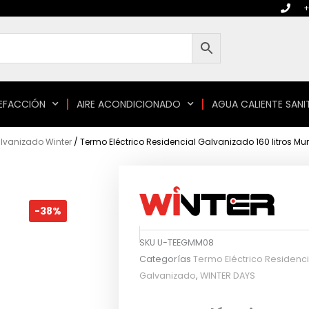
+
EFACCIÓN
AIRE ACONDICIONADO
AGUA CALIENTE SANI
alvanizado Winter
/ Termo Eléctrico Residencial Galvanizado 160 litros Mur
-38%
SKU
U-TEEGMM08
Categorías
Termo Eléctrico Residenci
Galvanizado
,
WINTER DAYS