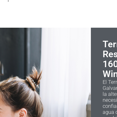
Ter
Res
160
Win
El Ter
Galvan
la alt
neces
confia
agua c