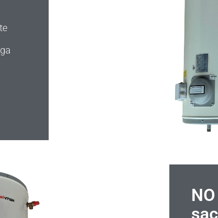
te
ega
NO 
sac