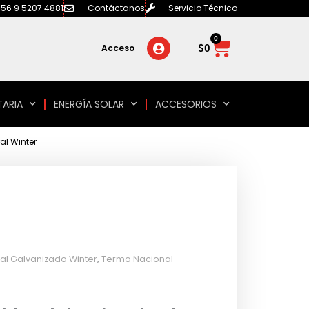
56 9 5207 4881
Contáctanos
Servicio Técnico
0
Carrito
$
0
Acceso
TARIA
ENERGÍA SOLAR
ACCESORIOS
al Winter
al Galvanizado Winter
,
Termo Nacional