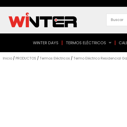
Ir
al
contenido
WINTER DAYS
TERMOS ELÉCTRICOS
CAL
Inicio
/
PRODUCTOS
/
Termos Eléctricos
/
Termo Eléctrico Residencial G