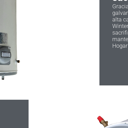
Graci
galvan
alta c
Winter
sacrif
manten
Hogar