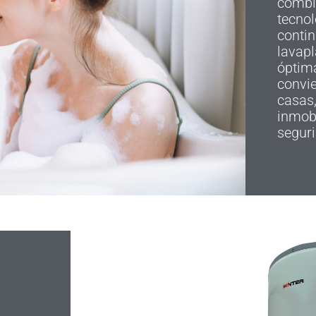
combi
tecno
contin
lavap
óptima
convie
casas
inmob
seguri