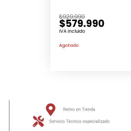
El
El
$
929.990
$
579.990
precio
precio
original
actual
IVA incluido
era:
es:
$929.990.
$579.990.
Agotado
Retiro en Tienda
Servicio Técnico especializado