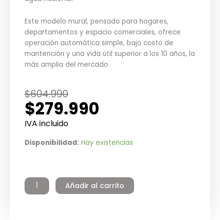
Este modelo mural, pensado para hogares,
departamentos y espacio comerciales, ofrece
operación automática simple, bajo costo de
mantención y una vida útil superior a los 10 años, la
más amplia del mercado.
El
El
$
604.990
$
279.990
precio
precio
original
actual
IVA incluido
era:
es:
Termo
Disponibilidad:
Hay existencias
$604.990.
$279.990.
Eléctrico
Residencial
Galvanizado
Añadir al carrito
100
litros
Mural
Winter