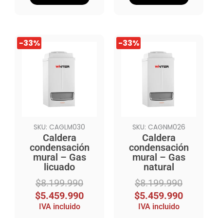
El
El
El
El
-33%
-33%
precio
precio
precio
precio
original
actual
original
actual
era:
es:
era:
es:
$8.199.990.
$5.459.990.
$8.199.990.
$5.459.990.
SKU: CAGLM030
SKU: CAGNM026
Caldera
Caldera
condensación
condensación
mural – Gas
mural – Gas
licuado
natural
$
8.199.990
$
8.199.990
$
5.459.990
$
5.459.990
IVA incluido
IVA incluido