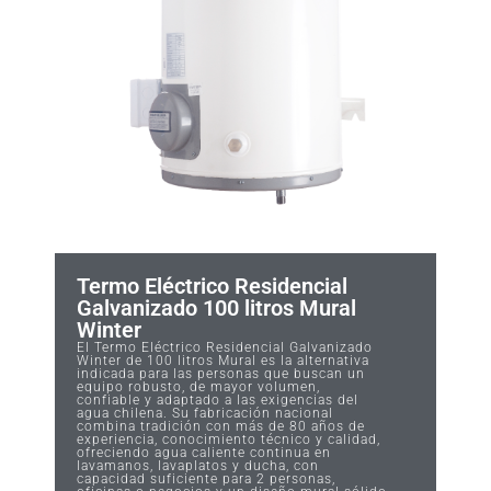
Termo Eléctrico Residencial
Galvanizado 100 litros Mural
Winter
El Termo Eléctrico Residencial Galvanizado
Winter de 100 litros Mural es la alternativa
indicada para las personas que buscan un
equipo robusto, de mayor volumen,
confiable y adaptado a las exigencias del
agua chilena. Su fabricación nacional
combina tradición con más de 80 años de
experiencia, conocimiento técnico y calidad,
ofreciendo agua caliente continua en
lavamanos, lavaplatos y ducha, con
capacidad suficiente para 2 personas,