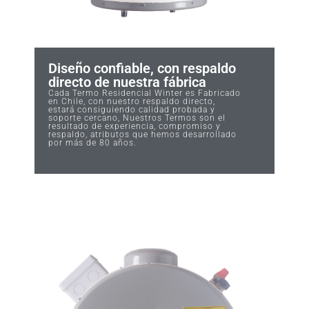
Diseño confiable, con respaldo
directo de nuestra fábrica
Cada Termo Residencial Winter es Fabricado
en Chile, con nuestro respaldo directo,
estará consiguiendo calidad probada y
soporte cercano, Nuestros Termos son el
resultado de experiencia, compromiso y
respaldo, atributos que hemos desarrollado
por más de 80 años.