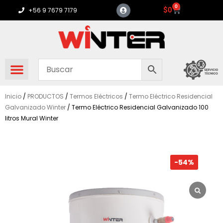
Ir
0
Carrito
$
0
+56 9 7679 7179
al
contenido
Inicio
/
PRODUCTOS
/
Termos Eléctricos
/
Termo Eléctrico Residencial
Galvanizado Winter
/ Termo Eléctrico Residencial Galvanizado 100
litros Mural Winter
-54%