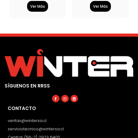
Ver Más
Ver Más
SÍGUENOS EN RRSS
Facebook-
Instagram
Linkedin
f
CONTACTO
ventas@wintersa.cl
serviciotecnico@wintersa.cl
Central: (56-2) 2923 6400