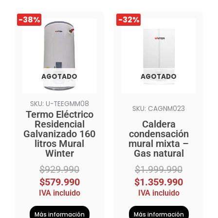
El
El
El
El
-38%
-32%
precio
precio
precio
precio
original
actual
original
actual
era:
es:
era:
es:
$929.990.
$579.990.
$1.999.990.
$1.359.990.
AGOTADO
AGOTADO
SKU: U-TEEGMM08
SKU: CAGNM023
Termo Eléctrico
Residencial
Caldera
Galvanizado 160
condensación
litros Mural
mural mixta –
Winter
Gas natural
$
929.990
$
1.999.990
$
579.990
$
1.359.990
IVA incluido
IVA incluido
Más información
Más información