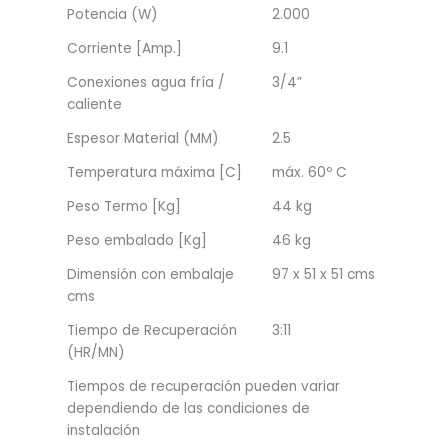
Potencia (W)
2.000
Corriente [Amp.]
9.1
Conexiones agua fría /
3/4”
caliente
Espesor Material (MM)
2.5
Temperatura máxima [C]
máx. 60º C
Peso Termo [Kg]
44 kg
Peso embalado [Kg]
46 kg
Dimensión con embalaje
97 x 51 x 51 cms
cms
Tiempo de Recuperación
3:11
(HR/MN)
Tiempos de recuperación pueden variar
dependiendo de las condiciones de
instalación