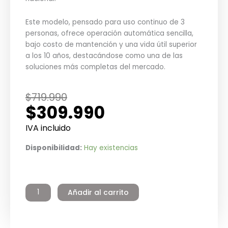
Este modelo, pensado para uso continuo de 3
personas, ofrece operación automática sencilla,
bajo costo de mantención y una vida útil superior
a los 10 años, destacándose como una de las
soluciones más completas del mercado.
El
El
$
719.990
$
309.990
precio
precio
original
actual
IVA incluido
era:
es:
Termo
Disponibilidad:
Hay existencias
$719.990.
$309.990.
Eléctrico
Residencial
Galvanizado
Añadir al carrito
120
litros
Pie
Winter