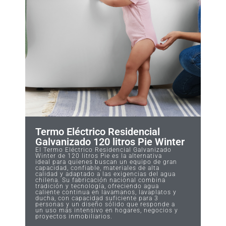
Termo Eléctrico Residencial
Galvanizado 120 litros Pie Winter
El Termo Eléctrico Residencial Galvanizado
Winter de 120 litros Pie es la alternativa
ideal para quienes buscan un equipo de gran
capacidad, confiable, materiales de alta
calidad y adaptado a las exigencias del agua
chilena. Su fabricación nacional combina
tradición y tecnología, ofreciendo agua
caliente continua en lavamanos, lavaplatos y
ducha, con capacidad suficiente para 3
personas y un diseño sólido que responde a
un uso más intensivo en hogares, negocios y
proyectos inmobiliarios.