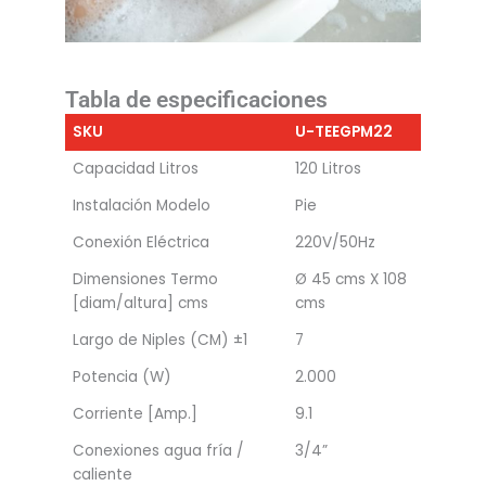
Tabla de especificaciones
SKU
U-TEEGPM22
Capacidad Litros
120 Litros
Instalación Modelo
Pie
Conexión Eléctrica
220V/50Hz
Dimensiones Termo
Ø 45 cms X 108
[diam/altura] cms
cms
Largo de Niples (CM) ±1
7
Potencia (W)
2.000
Corriente [Amp.]
9.1
Conexiones agua fría /
3/4”
caliente