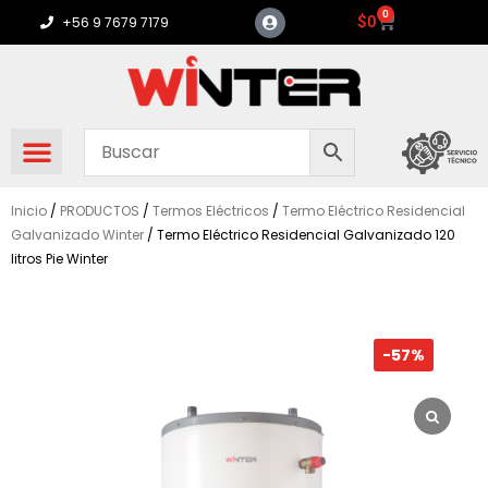
Ir
0
Carrito
$
0
+56 9 7679 7179
al
contenido
Inicio
/
PRODUCTOS
/
Termos Eléctricos
/
Termo Eléctrico Residencial
Galvanizado Winter
/ Termo Eléctrico Residencial Galvanizado 120
litros Pie Winter
-57%