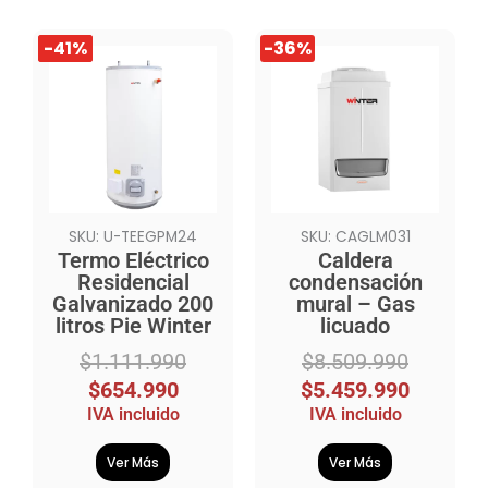
El
El
El
El
-41%
-41%
-36%
precio
precio
precio
precio
original
actual
original
actual
era:
es:
era:
es:
$1.111.990.
$654.990.
$8.509.990.
$5.459.990.
SKU: U-TEEGPM24
SKU: CAGLM031
Termo Eléctrico
Caldera
Residencial
condensación
Galvanizado 200
mural – Gas
litros Pie Winter
licuado
$
1.111.990
$
8.509.990
$
654.990
$
5.459.990
IVA incluido
IVA incluido
Ver Más
Ver Más