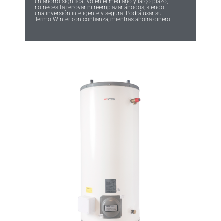
un ahorro significativo en el mediano y largo plazo,
no necesita renovar ni reemplazar ánodos, siendo
una inversión inteligente y segura. Podrá usar su
Termo Winter con confianza, mientras ahorra dinero.