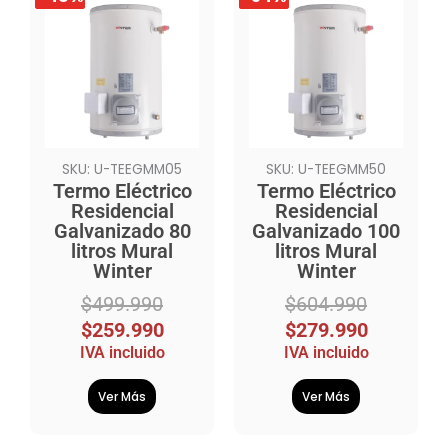
precio
precio
precio
precio
original
actual
original
actual
era:
es:
era:
es:
$499.990.
$259.990.
$604.990.
$279.990.
SKU: U-TEEGMM05
SKU: U-TEEGMM50
Termo Eléctrico
Termo Eléctrico
Residencial
Residencial
Galvanizado 80
Galvanizado 100
litros Mural
litros Mural
Winter
Winter
$
499.990
$
604.990
$
259.990
$
279.990
IVA incluido
IVA incluido
Ver Más
Ver Más