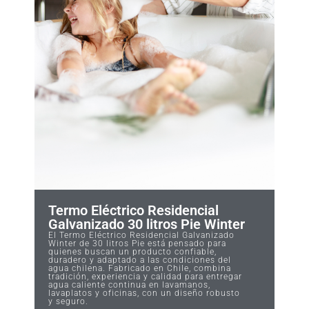
Termo Eléctrico Residencial
Galvanizado 30 litros Pie Winter
El Termo Eléctrico Residencial Galvanizado
Winter de 30 litros Pie está pensado para
quienes buscan un producto confiable,
duradero y adaptado a las condiciones del
agua chilena. Fabricado en Chile, combina
tradición, experiencia y calidad para entregar
agua caliente continua en lavamanos,
lavaplatos y oficinas, con un diseño robusto
y seguro.