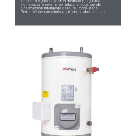
un ahorro significativo en el mediano y largo plazo,
no necesita renovar ni reemplazar ánodos, siendo
una inversión inteligente y segura. Podrá usar su
Termo Winter con confianza, mientras ahorra dinero.