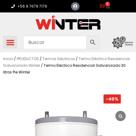
Ir
0
Carrito
$
0
+56 9 7679 7179
al
contenido
Inicio
/
PRODUCTOS
/
Termos Eléctricos
/
Termo Eléctrico Residencial
Galvanizado Winter
/ Termo Eléctrico Residencial Galvanizado 30
litros Pie Winter
-40%