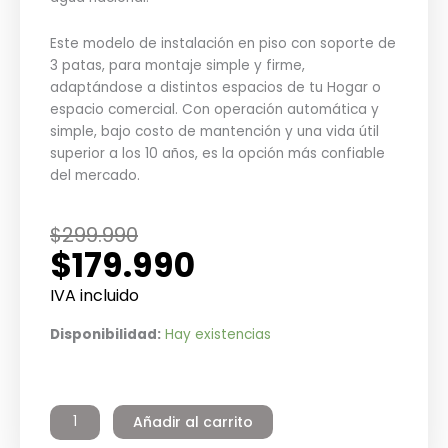
Este modelo de instalación en piso con soporte de
3 patas, para montaje simple y firme,
adaptándose a distintos espacios de tu Hogar o
espacio comercial. Con operación automática y
simple, bajo costo de mantención y una vida útil
superior a los 10 años, es la opción más confiable
del mercado.
El
El
$
299.990
$
179.990
precio
precio
original
actual
IVA incluido
era:
es:
Termo
Disponibilidad:
Hay existencias
$299.990.
$179.990.
Eléctrico
Residencial
Galvanizado
Añadir al carrito
30
litros