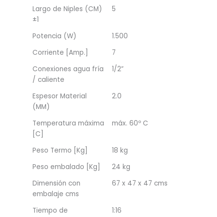
Largo de Niples (CM)
5
±1
Potencia (W)
1.500
Corriente [Amp.]
7
Conexiones agua fría
1/2”
/ caliente
Espesor Material
2.0
(MM)
Temperatura máxima
máx. 60º C
[C]
Peso Termo [Kg]
18 kg
Peso embalado [Kg]
24 kg
Dimensión con
67 x 47 x 47 cms
embalaje cms
Tiempo de
1:16