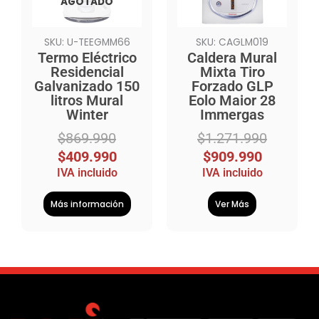
AGOTADO
SKU: U-TEEGMM66
SKU: CAGLM019
Termo Eléctrico
Caldera Mural
Residencial
Mixta Tiro
Galvanizado 150
Forzado GLP
litros Mural
Eolo Maior 28
Winter
Immergas
$
869.990
$
1.271.990
$
409.990
$
909.990
IVA incluido
IVA incluido
Más información
Ver Más