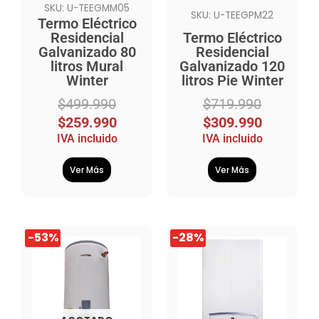
SKU: U-TEEGMM05
SKU: U-TEEGPM22
Termo Eléctrico
Residencial
Termo Eléctrico
Galvanizado 80
Residencial
litros Mural
Galvanizado 120
Winter
litros Pie Winter
$
499.990
$
719.990
$
259.990
$
309.990
IVA incluido
IVA incluido
Ver Más
Ver Más
El
El
El
El
-53%
-28%
precio
precio
precio
precio
original
actual
original
actual
era:
es:
era:
es:
$869.990.
$409.990.
$1.271.990.
$909.990.