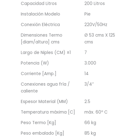
Capacidad Litros
200 Litros
Instalación Modelo
Pie
Conexión Eléctrica
220V/50Hz
Dimensiones Termo
Ø 53 cms X 125
[diam/altura] cms
cms
Largo de Niples (CM) ±1
7
Potencia (W)
3.000
Corriente [Amp.]
14
Conexiones agua fría /
3/4”
caliente
Espesor Material (MM)
2.5
Temperatura máxima [C]
máx. 60º C
Peso Termo [Kg]
66 kg
Peso embalado [Kg]
85 kg