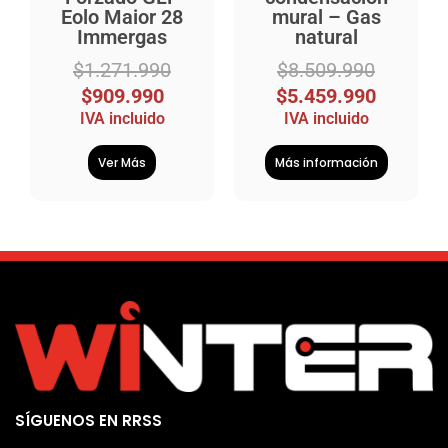
Eolo Maior 28
mural – Gas
Immergas
natural
$
1.271.990
$
8.509.990
$
909.990
$
5.459.990
IVA incluido
IVA incluido
Ver Más
Más información
SÍGUENOS EN RRSS