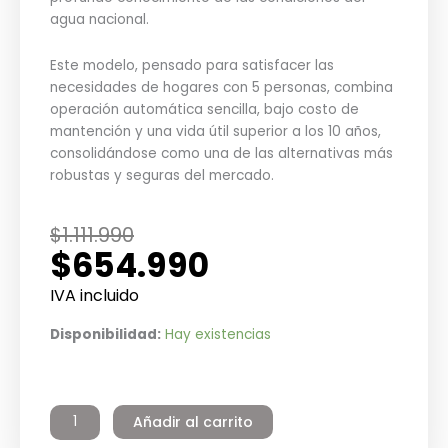
agua nacional.
Este modelo, pensado para satisfacer las
necesidades de hogares con 5 personas, combina
operación automática sencilla, bajo costo de
mantención y una vida útil superior a los 10 años,
consolidándose como una de las alternativas más
robustas y seguras del mercado.
El
El
$
1.111.990
$
654.990
precio
precio
original
actual
IVA incluido
era:
es:
Termo
Disponibilidad:
Hay existencias
$1.111.990.
$654.990.
Eléctrico
Residencial
Galvanizado
Añadir al carrito
200
litros