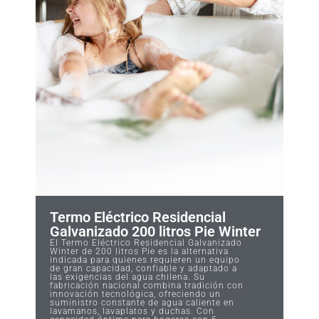
Termo Eléctrico Residencial
Galvanizado 200 litros Pie Winter
El Termo Eléctrico Residencial Galvanizado
Winter de 200 litros Pie es la alternativa
indicada para quienes requieren un equipo
de gran capacidad, confiable y adaptado a
las exigencias del agua chilena. Su
fabricación nacional combina tradición con
innovación tecnológica, ofreciendo un
suministro constante de agua caliente en
lavamanos, lavaplatos y duchas. Con