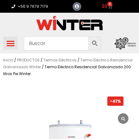
Ir
0
Carrito
$
0
+56 9 7679 7179
al
contenido
Inicio
/
PRODUCTOS
/
Termos Eléctricos
/
Termo Eléctrico Residencial
Galvanizado Winter
/ Termo Eléctrico Residencial Galvanizado 200
litros Pie Winter
-41%