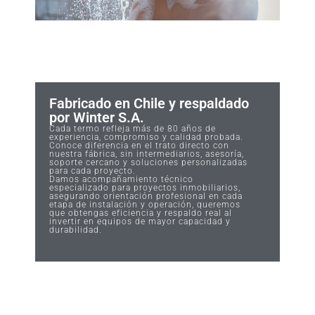
Fabricado en Chile y respaldado
por Winter S.A.
Cada termo refleja más de 80 años de
experiencia, compromiso y calidad probada.
Conoce diferencia en el trato directo con
nuestra fábrica, sin intermediarios, asesoría,
soporte cercano y soluciones personalizadas
para cada proyecto.
Damos acompañamiento técnico
especializado para proyectos inmobiliarios,
asegurando orientación profesional en cada
etapa de instalación y operación, queremos
que obtengas eficiencia y respaldo real al
invertir en equipos de mayor capacidad y
durabilidad.