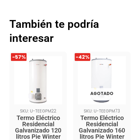
También te podría
interesar
El
El
El
El
-57%
-57%
-42%
precio
precio
precio
precio
original
actual
original
actual
era:
es:
era:
es:
$719.990.
$309.990.
$929.990.
$539.990.
AGOTADO
SKU: U-TEEGPM22
SKU: U-TEEGPM73
Termo Eléctrico
Termo Eléctrico
Residencial
Residencial
Galvanizado 120
Galvanizado 160
litros Pie Winter
litros Pie Winter