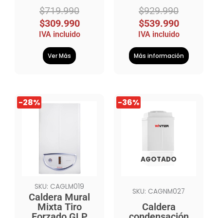
$
719.990
$
929.990
$
309.990
$
539.990
IVA incluido
IVA incluido
Ver Más
Más información
El
El
El
El
-28%
-36%
precio
precio
precio
precio
original
actual
original
actual
era:
es:
era:
es:
$1.271.990.
$909.990.
$8.509.990.
$5.459.990.
AGOTADO
SKU: CAGLM019
SKU: CAGNM027
Caldera Mural
Mixta Tiro
Caldera
Forzado GLP
condensación