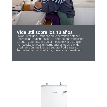
Vida útil sobre los 10 años
La robustez de su fabricación le permiten obtener
una vida útil superior a los 10 años, lo que representa
un ahorro significativo en el mediano y largo plazo,
no necesita renovar ni reemplazar ánodos, siendo
una inversión inteligente y segura. Podrá usar su
Termo Winter con confianza, mientras ahorra dinero.