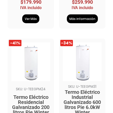
$
179.990
$
259.990
IVA incluido
IVA incluido
Ver Más
Más información
El
El
El
El
-41%
-41%
-34%
precio
precio
precio
precio
original
actual
original
actual
era:
es:
era:
es:
$1.111.990.
$654.990.
$4.255.990.
$2.799.990.
SKU: U-TEEGPM31
SKU: U-TEEGPM24
Termo Eléctrico
Termo Eléctrico
Industrial
Residencial
Galvanizado 600
Galvanizado 200
litros Pie 6.0kW
litros Pie Winter
Winter