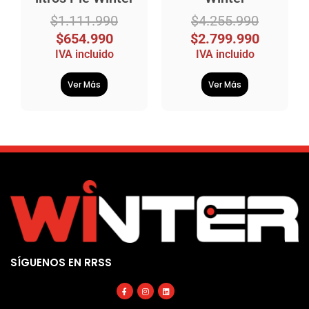
$
1.111.990
$
4.255.990
$
654.990
$
2.799.990
IVA incluido
IVA incluido
Ver Más
Ver Más
SÍGUENOS EN RRSS
Facebook-
Instagram
Linkedin
f