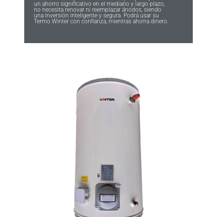
un ahorro significativo en el mediano y largo plazo,
no necesita renovar ni reemplazar ánodos, siendo
una inversión inteligente y segura. Podrá usar su
Termo Winter con confianza, mientras ahorra dinero.