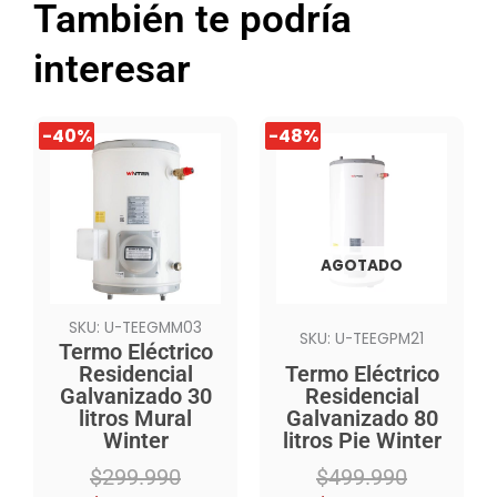
También te podría
interesar
El
El
El
El
-40%
-40%
-48%
-48%
precio
precio
precio
precio
original
actual
original
actual
era:
es:
era:
es:
$299.990.
$179.990.
$499.990.
$259.990.
AGOTADO
SKU: U-TEEGMM03
SKU: U-TEEGPM21
Termo Eléctrico
Residencial
Termo Eléctrico
Galvanizado 30
Residencial
litros Mural
Galvanizado 80
Winter
litros Pie Winter
$
299.990
$
499.990