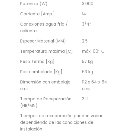
Potencia (W)
3.000
Corriente [Amp.]
14
Conexiones agua fría /
3/4”
caliente
Espesor Material (MM)
2.5
Temperatura máxima [C]
máx. 60º C
Peso Termo [Kg]
57 kg
Peso embalado [Kg]
63 kg
Dimensión con embalaje
112 x 64 x 64
cms
cms
Tiempo de Recuperación
3:11
(HR/MN)
Tiempos de recuperación pueden variar
dependiendo de las condiciones de
instalación