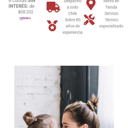
6 Cuotas
SIN
Despacho
Retiro en
INTERÉS:
de
a todo
Tienda
$68.332
Chile
Servicio
Sobre 80
Técnico
años de
especializado
experiencia