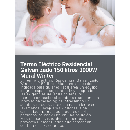
Termo Eléctrico Residencial
Galvanizado 150 litros 3000W
Mural Winter
El Termo Eléctrico Residencial Galvanizado
Winter de 150 litros Mural es la elección
indicada para quienes requieren un equipo
de gran capacidad, confiable y adaptado a
las exigencias del agua chilena. Su
fabricación nacional combina tradición con
innovación tecnológica, ofreciendo un
suministro constante de agua caliente en
lavamanos, lavaplatos y duchas. Con
capacidad óptima para hogares de 4
personas, se convierte en una solución
versátil para casas, departamentos y
proyectos inmobiliarios que demandan
continuidad y seguridad