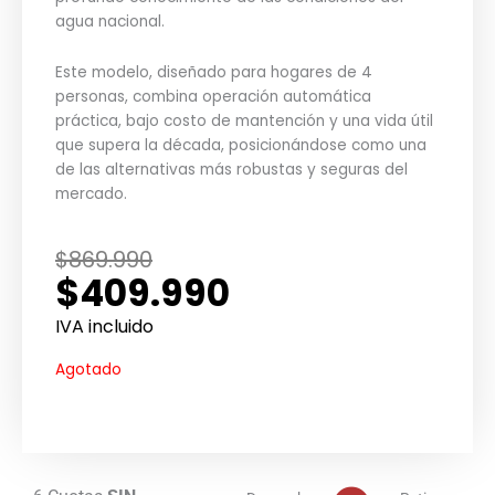
agua nacional.
Este modelo, diseñado para hogares de 4
personas, combina operación automática
práctica, bajo costo de mantención y una vida útil
que supera la década, posicionándose como una
de las alternativas más robustas y seguras del
mercado.
El
El
$
869.990
$
409.990
precio
precio
original
actual
IVA incluido
era:
es:
Agotado
$869.990.
$409.990.