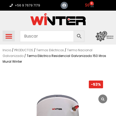
Ir
0
Carrito
$
0
+56 9 7679 7179
al
contenido
Inicio
/
PRODUCTOS
/
Termos Eléctricos
/
Termo Nacional
Galvanizado
/ Termo Eléctrico Residencial Galvanizado 150 litros
Mural Winter
-53%