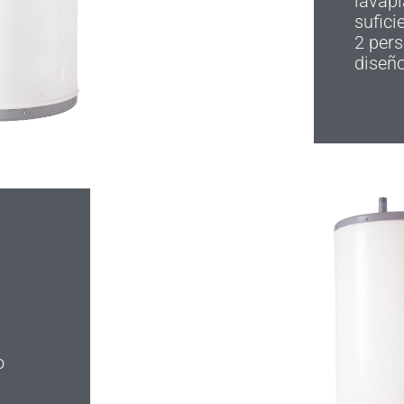
lavapl
sufic
2 per
diseño
o