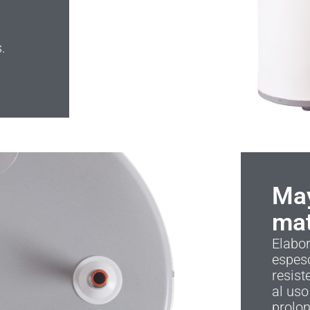
.
May
mat
Elabo
espeso
resist
al uso
prolon