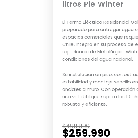
litros Pie Winter
El Termo Eléctrico Residencial Ga
preparado para entregar agua ca
espacios comerciales que requi
Chile, integra en su proceso de 
experiencia de Metalúrgica Wint
condiciones del agua nacional.
Su instalación en piso, con estr
estabilidad y montaje sencillo e
anclajes a muro. Con operación
una vida útil que supera los 10 a
robusta y eficiente.
El
El
$
499.990
$
259.990
precio
precio