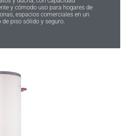
atos y ducha, con capacidad
iente y cómodo uso para hogares de
sonas, espacios comerciales en un
 de piso sólido y seguro.