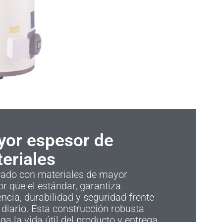
or espesor de
eriales
rado con materiales de mayor
r que el estándar, garantiza
encia, durabilidad y seguridad frente
 diario. Esta construcción robusta
ga la vida útil del producto y entrega