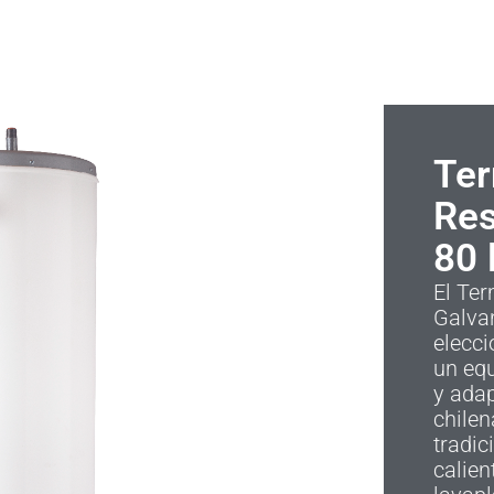
Ter
Res
80 
El Ter
Galvan
elecci
un eq
y adap
chilen
tradic
calien