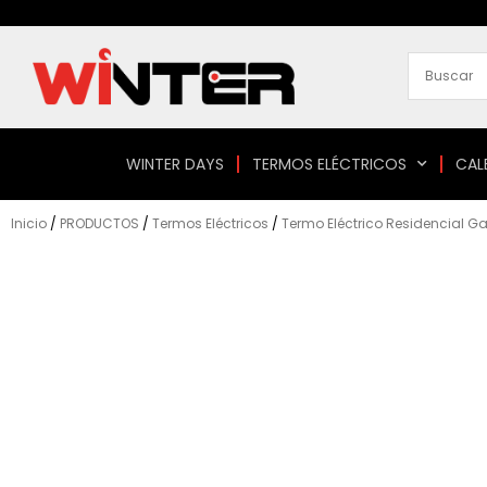
Ir
al
contenido
WINTER DAYS
TERMOS ELÉCTRICOS
CAL
Inicio
/
PRODUCTOS
/
Termos Eléctricos
/
Termo Eléctrico Residencial G