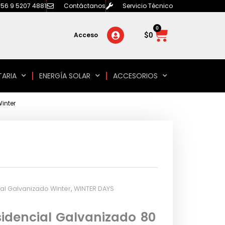
56 9 5207 4881
Contáctanos
Servicio Técnico
0
Carrito
$
0
Acceso
TARIA
ENERGÍA SOLAR
ACCESORIOS
Winter
al Galvanizado Winter
,
WINTER DAYS
sidencial Galvanizado 80