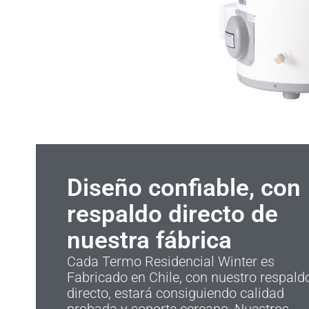
Diseño confiable, con
respaldo directo de
nuestra fábrica
Cada Termo Residencial Winter es
Fabricado en Chile, con nuestro respald
directo, estará consiguiendo calidad