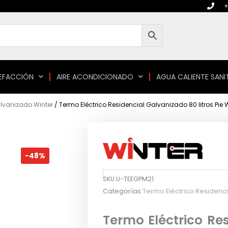
+
EFACCIÓN
AIRE ACONDICIONADO
AGUA CALIENTE SANI
alvanizado Winter
/ Termo Eléctrico Residencial Galvanizado 80 litros Pie 
-48%
SKU
U-TEEGPM21
Categorías
Termo Eléctrico Residenci
Termo Eléctrico Re