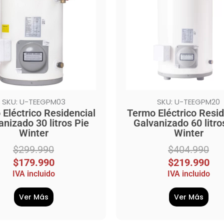
990.
990.
$404.990.
$219.990.
SKU: U-TEEGPM03
SKU: U-TEEGPM20
Eléctrico Residencial
Termo Eléctrico Resid
anizado 30 litros Pie
Galvanizado 60 litro
Winter
Winter
$
299.990
$
404.990
$
179.990
$
219.990
IVA incluido
IVA incluido
Ver Más
Ver Más