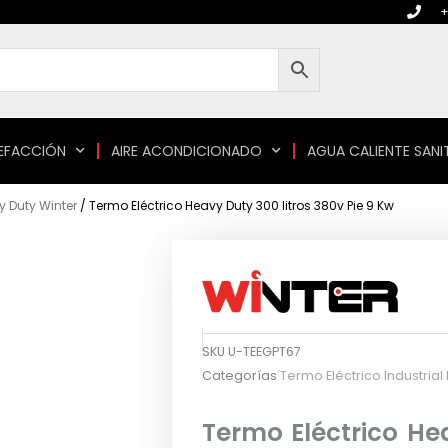
+
EFACCIÓN
AIRE ACONDICIONADO
AGUA CALIENTE SANI
y Duty Winter
/ Termo Eléctrico Heavy Duty 300 litros 380v Pie 9 Kw
SKU
U-TEEGPT67
Categorías
Termo Eléctrico Industrial
Termo Eléctrico Hea