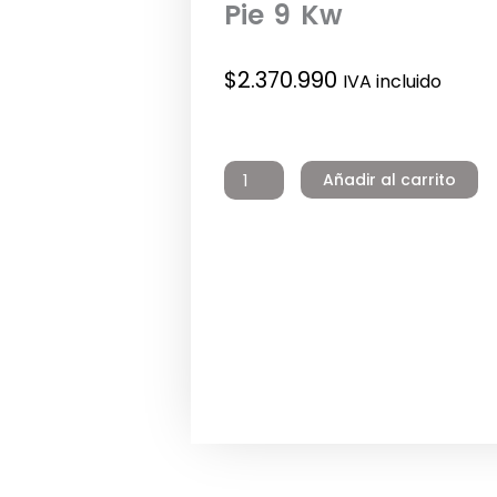
Pie 9 Kw
$
2.370.990
IVA incluido
Termo
Eléctrico
Añadir al carrito
Heavy
Duty
300
litros
380v
Pie
9
Kw
cantidad