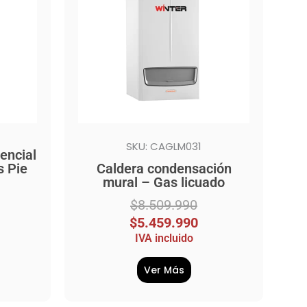
$8.509.990.
$5.459.990.
SKU: CAGLM031
encial
s Pie
Caldera condensación
mural – Gas licuado
$
8.509.990
$
5.459.990
IVA incluido
Ver Más