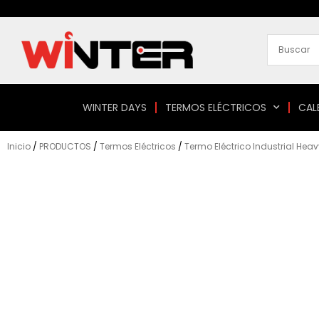
Ir
al
contenido
WINTER DAYS
TERMOS ELÉCTRICOS
CAL
Inicio
/
PRODUCTOS
/
Termos Eléctricos
/
Termo Eléctrico Industrial Heav