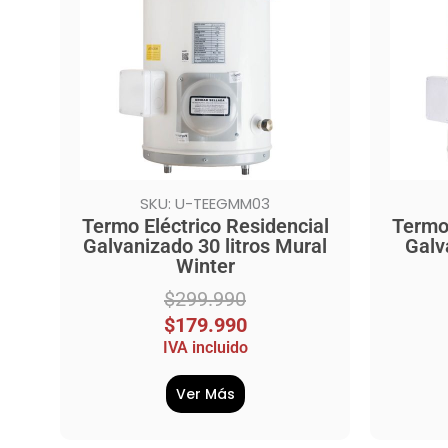
$299.990.
$179.990.
$299.
$179.
SKU: U-TEEGMM03
Termo Eléctrico Residencial
Termo 
Galvanizado 30 litros Mural
Galv
Winter
$
299.990
$
179.990
IVA incluido
Ver Más