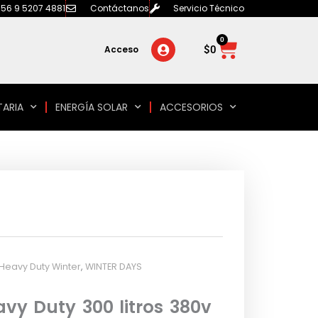
56 9 5207 4881
Contáctanos
Servicio Técnico
0
Carrito
$
0
Acceso
TARIA
ENERGÍA SOLAR
ACCESORIOS
 Heavy Duty Winter
,
WINTER DAYS
vy Duty 300 litros 380v