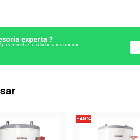
esoría experta ?
pp y resuelve tus dudas ahora mismo
esar
El
El
-46%
-46%
precio
precio
l
original
actual
era:
es: