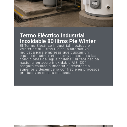
Termo Eléctrico Industrial
Inoxidable 80 litros Pie Winter
El Termo Eléctrico Industrial Inoxidable
Winter de 80 litros Pie es la alternativa
indicada para empresas que buscan un
equipo duradero, eficiente y adaptado a las
condiciones del agua chilena. Su fabricación
nacional en acero inoxidable AISI 304
asegura calidad alimentaria, resistencia
superior y desempeño confiable en procesos
productivos de alta demanda