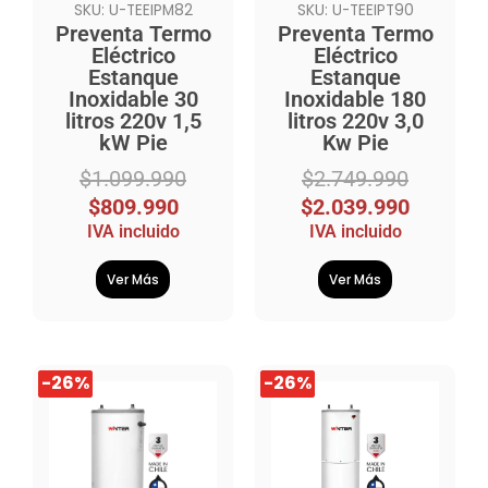
SKU: U-TEEIPM82
SKU: U-TEEIPT90
Preventa Termo
Preventa Termo
Eléctrico
Eléctrico
Estanque
Estanque
Inoxidable 30
Inoxidable 180
litros 220v 1,5
litros 220v 3,0
kW Pie
Kw Pie
$
1.099.990
$
2.749.990
$
809.990
$
2.039.990
IVA incluido
IVA incluido
Ver Más
Ver Más
El
El
El
El
-26%
-26%
-26%
-26%
precio
precio
precio
precio
original
actual
original
actual
era:
es:
era:
es: