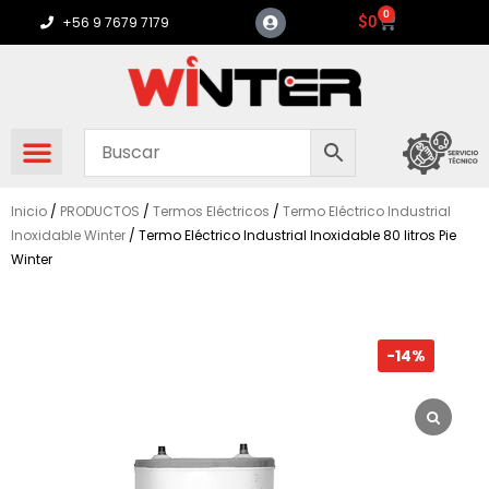
Ir
0
Carrito
$
0
+56 9 7679 7179
al
contenido
Inicio
/
PRODUCTOS
/
Termos Eléctricos
/
Termo Eléctrico Industrial
Inoxidable Winter
/ Termo Eléctrico Industrial Inoxidable 80 litros Pie
Winter
-14%