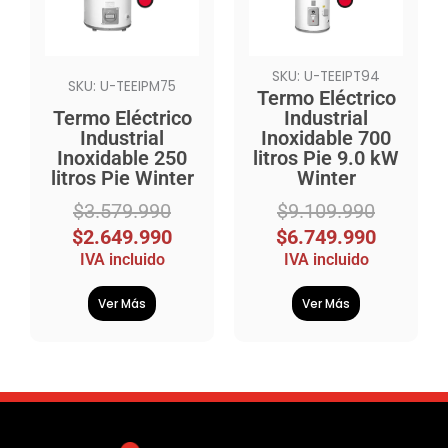
$3.579.990.
$2.649.990.
$9.109.990.
$6.749.990.
SKU: U-TEEIPT94
SKU: U-TEEIPM75
Termo Eléctrico
Termo Eléctrico
Industrial
Industrial
Inoxidable 700
Inoxidable 250
litros Pie 9.0 kW
litros Pie Winter
Winter
$
3.579.990
$
9.109.990
$
2.649.990
$
6.749.990
IVA incluido
IVA incluido
Ver Más
Ver Más