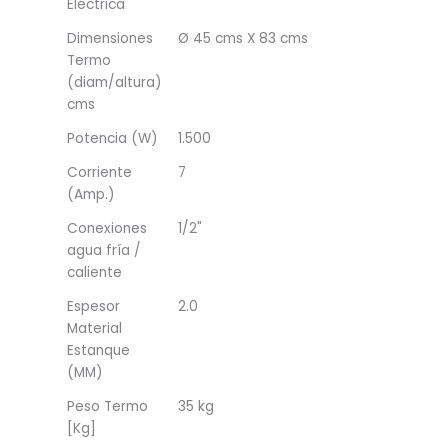
Eléctrica
Dimensiones
Ø 45 cms X 83 cms
Termo
(diam/altura)
cms
Potencia (W)
1.500
Corriente
7
(Amp.)
Conexiones
1/2"
agua fría /
caliente
Espesor
2.0
Material
Estanque
(MM)
Peso Termo
35 kg
[Kg]