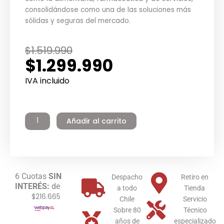
consolidándose como una de las soluciones más
sólidas y seguras del mercado.
El
El
$
1.519.990
$
1.299.990
precio
precio
original
actual
IVA incluido
era:
es:
Termo
$1.519.990.
$1.299.990.
Eléctrico
Añadir al carrito
Industrial
Inoxidable
80
litros
Pie
6 Cuotas
SIN
Winter
Despacho
Retiro en
INTERÉS:
de
cantidad
a todo
Tienda
$216.665
Chile
Servicio
Sobre 80
Técnico
años de
especializado