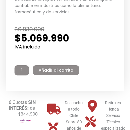
confiable en industrias como la alimentaria,
farmacéutica y de servicios.
El
El
$
6.839.990
$
5.069.990
precio
precio
original
actual
IVA incluido
era:
es:
Termo
$6.839.990.
$5.069.990.
Eléctrico
Añadir al carrito
Industrial
Inoxidable
500
litros
Pie
6 Cuotas
SIN
Winter
Despacho
Retiro en
INTERÉS:
de
cantidad
a todo
Tienda
$844.998
Chile
Servicio
Sobre 80
Técnico
años de
especializado