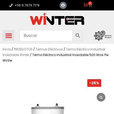
Ir
0
Carrito
$
0
+56 9 7679 7179
al
contenido
Inicio
/
PRODUCTOS
/
Termos Eléctricos
/
Termo Eléctrico Industrial
Inoxidable Winter
/ Termo Eléctrico Industrial Inoxidable 500 litros Pie
Winter
-26%