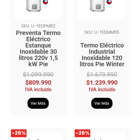
$1.099.990.
$809.990.
$1.679.990.
$1.239.990.
SKU: U-TEEIPM82
Preventa Termo
SKU: U-TEEIMM65
Eléctrico
Estanque
Termo Eléctrico
Inoxidable 30
Industrial
litros 220v 1,5
Inoxidable 120
kW Pie
litros Pie Winter
$
1.099.990
$
1.679.990
$
809.990
$
1.239.990
IVA incluido
IVA incluido
Ver Más
Ver Más
El
El
El
El
-26%
-26%
-26%
-26%
precio
precio
precio
precio