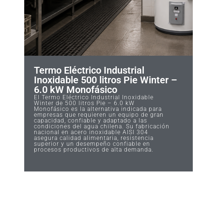
Termo Eléctrico Industrial
Inoxidable 500 litros Pie Winter –
6.0 kW Monofásico
El Termo Eléctrico Industrial Inoxidable
Winter de 500 litros Pie – 6.0 kW
Monofásico es la alternativa indicada para
empresas que requieren un equipo de gran
capacidad, confiable y adaptado a las
condiciones del agua chilena. Su fabricación
nacional en acero inoxidable AISI 304
asegura calidad alimentaria, resistencia
superior y un desempeño confiable en
procesos productivos de alta demanda.