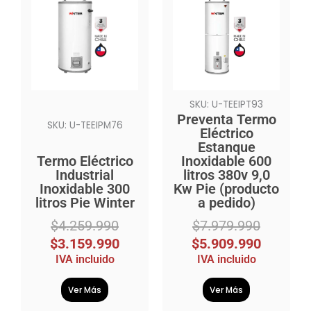
original
actual
original
actual
era:
es:
era:
es:
$4.259.990.
$3.159.990.
$7.979.990.
$5.909.990.
SKU: U-TEEIPT93
Preventa Termo
SKU: U-TEEIPM76
Eléctrico
Estanque
Termo Eléctrico
Inoxidable 600
Industrial
litros 380v 9,0
Inoxidable 300
Kw Pie (producto
litros Pie Winter
a pedido)
$
4.259.990
$
7.979.990
$
3.159.990
$
5.909.990
IVA incluido
IVA incluido
Ver Más
Ver Más