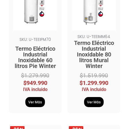
original
actual
original
actual
era:
es:
era:
es:
$1.279.990.
$949.990.
$1.519.990.
$1.299.990.
SKU: U-TEEIMM64
SKU: U-TEEIPM70
Termo Eléctrico
Termo Eléctrico
Industrial
Industrial
Inoxidable 80
Inoxidable 60
litros Mural
litros Pie Winter
Winter
$
1.279.990
$
1.519.990
$
949.990
$
1.299.990
IVA incluido
IVA incluido
Ver Más
Ver Más
El
El
El
El