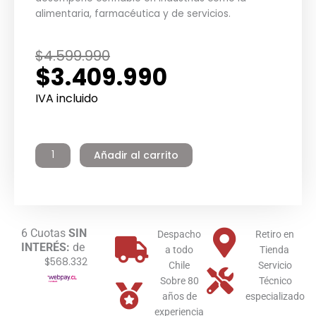
alimentaria, farmacéutica y de servicios.
El
El
$
4.599.990
$
3.409.990
precio
precio
original
actual
IVA incluido
era:
es:
Termo
$4.599.990.
$3.409.990.
Eléctrico
Añadir al carrito
Industrial
Inoxidable
300
litros
Pie
6 Cuotas
SIN
18.0
Despacho
Retiro en
INTERÉS:
de
kW
a todo
Tienda
$568.332
Winter
Chile
Servicio
cantidad
Sobre 80
Técnico
años de
especializado
experiencia