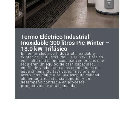
Termo Eléctrico Industrial
Inoxidable 300 litros Pie Winter –
18.0 kW Trifásico
El Termo Eléctrico Industrial Inoxidable
Winter de 300 litros Pie – 18.0 kW Trifásico
es la alternativa indicada para empresas que
requieren un equipo de gran capacidad,
confiable y adaptado a las condiciones del
agua chilena. Su fabricación nacional en
acero inoxidable AISI 304 asegura calidad
alimentaria, resistencia superior y un
desempeño confiable en procesos
productivos de alta demanda.