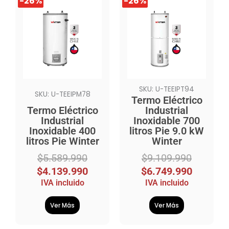
-26%
-26%
-26%
-26%
precio
precio
precio
precio
original
actual
original
actual
era:
es:
era:
es:
$5.589.990.
$4.139.990.
$9.109.990.
$6.749.990.
SKU: U-TEEIPT94
SKU: U-TEEIPM78
Termo Eléctrico
Termo Eléctrico
Industrial
Industrial
Inoxidable 700
Inoxidable 400
litros Pie 9.0 kW
litros Pie Winter
Winter
$
5.589.990
$
9.109.990
$
4.139.990
$
6.749.990
IVA incluido
IVA incluido
Ver Más
Ver Más