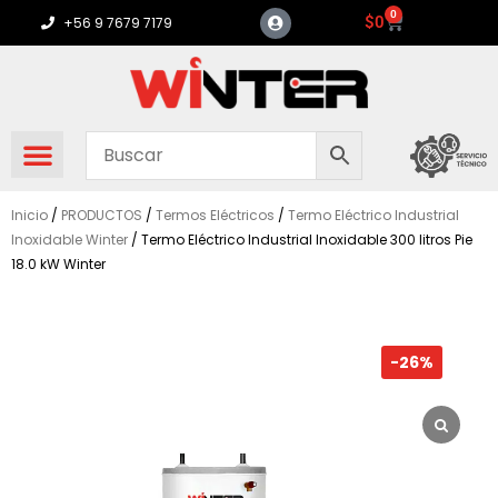
Ir
0
Carrito
$
0
+56 9 7679 7179
al
contenido
Inicio
/
PRODUCTOS
/
Termos Eléctricos
/
Termo Eléctrico Industrial
Inoxidable Winter
/ Termo Eléctrico Industrial Inoxidable 300 litros Pie
18.0 kW Winter
-26%