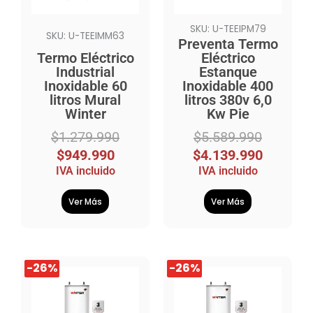
SKU: U-TEEIPM79
SKU: U-TEEIMM63
Preventa Termo
Termo Eléctrico
Eléctrico
Industrial
Estanque
Inoxidable 60
Inoxidable 400
litros Mural
litros 380v 6,0
Winter
Kw Pie
$
1.279.990
$
5.589.990
$
949.990
$
4.139.990
IVA incluido
IVA incluido
Ver Más
Ver Más
El
El
El
El
-26%
-26%
-26%
-26%
precio
precio
precio
precio
original
actual
original
actual