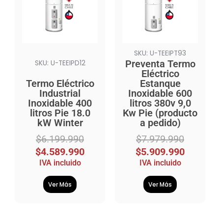
era:
es:
era:
es:
$6.199.990.
$4.589.990.
$7.979.990.
$5.909.990.
SKU: U-TEEIPT93
Preventa Termo
SKU: U-TEEIPD12
Eléctrico
Termo Eléctrico
Estanque
Industrial
Inoxidable 600
Inoxidable 400
litros 380v 9,0
litros Pie 18.0
Kw Pie (producto
kW Winter
a pedido)
$
6.199.990
$
7.979.990
$
4.589.990
$
5.909.990
IVA incluido
IVA incluido
Ver Más
Ver Más