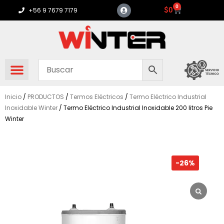
Ir
0
Carrito
$
0
+56 9 7679 7179
al
contenido
Inicio
/
PRODUCTOS
/
Termos Eléctricos
/
Termo Eléctrico Industrial
Inoxidable Winter
/ Termo Eléctrico Industrial Inoxidable 200 litros Pie
Winter
-26%