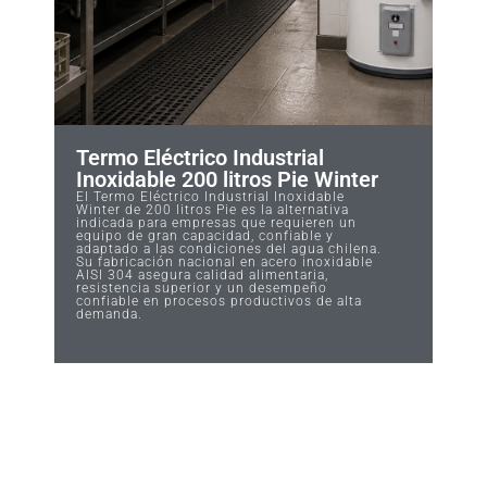
Termo Eléctrico Industrial
Inoxidable 200 litros Pie Winter
El Termo Eléctrico Industrial Inoxidable
Winter de 200 litros Pie es la alternativa
indicada para empresas que requieren un
equipo de gran capacidad, confiable y
adaptado a las condiciones del agua chilena.
Su fabricación nacional en acero inoxidable
AISI 304 asegura calidad alimentaria,
resistencia superior y un desempeño
confiable en procesos productivos de alta
demanda.