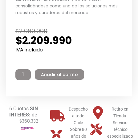
consolidándose como una de las soluciones más
robustas y duraderas del mercado.
El
El
$
2.989.990
$
2.209.990
precio
precio
original
actual
IVA incluido
era:
es:
Termo
$2.989.990.
$2.209.990.
Eléctrico
Añadir al carrito
Industrial
Inoxidable
200
litros
Pie
6 Cuotas
SIN
Winter
Despacho
Retiro en
INTERÉS:
de
cantidad
a todo
Tienda
$368.332
Chile
Servicio
Sobre 80
Técnico
años de
especializado