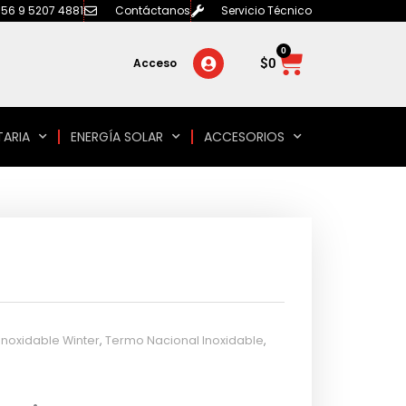
56 9 5207 4881
Contáctanos
Servicio Técnico
0
Carrito
$
0
Acceso
TARIA
ENERGÍA SOLAR
ACCESORIOS
 Inoxidable Winter
,
Termo Nacional Inoxidable
,