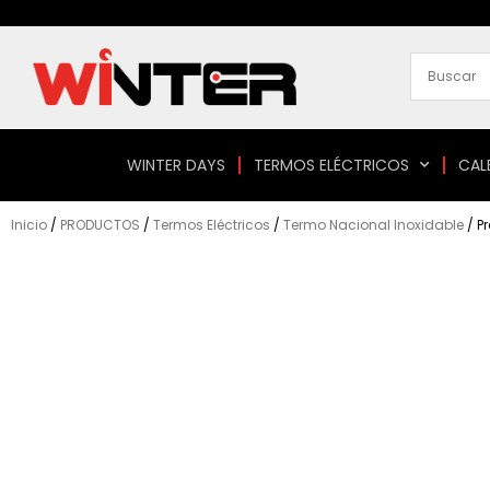
Ir
al
contenido
WINTER DAYS
TERMOS ELÉCTRICOS
CAL
Inicio
/
PRODUCTOS
/
Termos Eléctricos
/
Termo Nacional Inoxidable
/ Pr