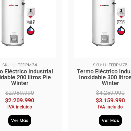
era:
es:
.990.
.990.
$4.259.990.
$3.159.990.
SKU: U-TEEIPM74
SKU: U-TEEIPM76
 Eléctrico Industrial
Termo Eléctrico Indus
idable 200 litros Pie
Inoxidable 300 litro
Winter
Winter
$
2.989.990
$
4.259.990
$
2.209.990
$
3.159.990
IVA incluido
IVA incluido
Ver Más
Ver Más