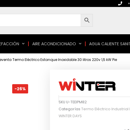
+
EFACCIÓN
AIRE ACONDICIONADO
AGUA CALIENTE SANI
eventa Termo Eléctrico Estanque Inoxidable 30 litros 220v 1,5 kW Pie
-26%
SKU
U-TEEIPM82
Categorías
Termo Eléctrico Industrial
WINTER DAYS