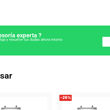
esoría experta ?
pp y resuelve tus dudas ahora mismo
esar
El
El
-26%
-26%
precio
precio
l
original
actual