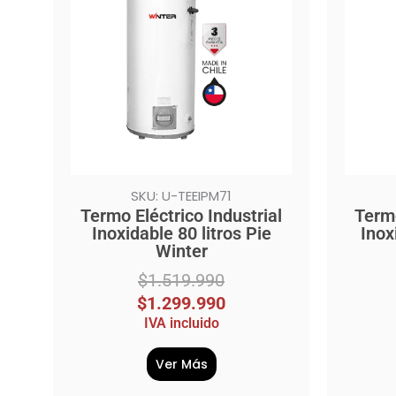
era:
es:
era:
es:
$1.519.990.
$1.299.990.
$2.989
$2.209
SKU: U-TEEIPM71
Termo Eléctrico Industrial
Termo
Inoxidable 80 litros Pie
Inox
Winter
$
1.519.990
$
1.299.990
IVA incluido
Ver Más