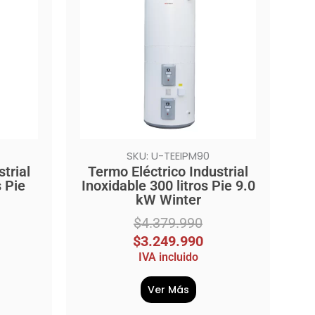
era:
es:
$4.379.990.
$3.249.990.
SKU: U-TEEIPM90
trial
Termo Eléctrico Industrial
s Pie
Inoxidable 300 litros Pie 9.0
kW Winter
$
4.379.990
$
3.249.990
IVA incluido
Ver Más