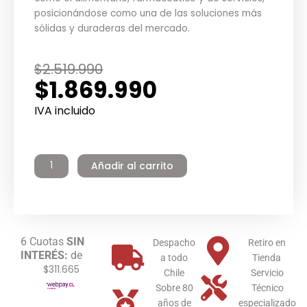
posicionándose como una de las soluciones más
sólidas y duraderas del mercado.
El
El
$
2.519.990
$
1.869.990
precio
precio
original
actual
IVA incluido
era:
es:
Termo
$2.519.990.
$1.869.990.
Eléctrico
Añadir al carrito
Industrial
Inoxidable
160
litros
Pie
6 Cuotas
SIN
Winter
Despacho
Retiro en
INTERÉS:
de
cantidad
a todo
Tienda
$311.665
Chile
Servicio
Sobre 80
Técnico
años de
especializado