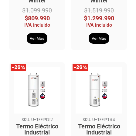
Winter
Winter
$
1.099.990
$
1.519.990
$
809.990
$
1.299.990
IVA incluido
IVA incluido
Ver Más
Ver Más
El
El
El
El
-26%
-26%
-26%
-26%
precio
precio
precio
precio
original
actual
original
actual
era:
es:
era:
es:
$6.199.990.
$4.589.990.
$9.109.990.
$6.749.990.
SKU: U-TEEIPD12
SKU: U-TEEIPT94
Termo Eléctrico
Termo Eléctrico
Industrial
Industrial