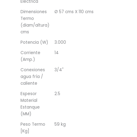
Eléctrica
Dimensiones
Ø 57 cms X 110 cms
Termo
(diam/altura)
cms
Potencia (W)
3.000
Corriente
14
(Amp.)
Conexiones
3/4"
agua fría /
caliente
Espesor
2.5
Material
Estanque
(MM)
Peso Termo
59 kg
[Kg]