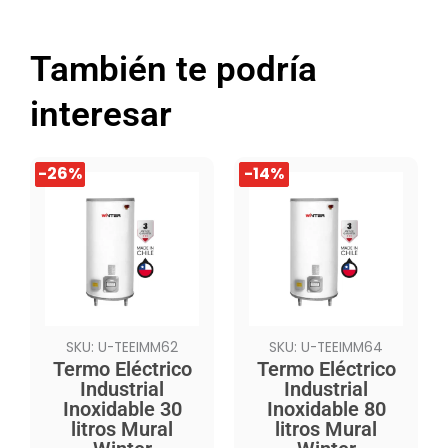
También te podría
interesar
El
El
El
El
-26%
-26%
-14%
-14%
precio
precio
precio
precio
original
actual
original
actual
era:
es:
era:
es:
$1.099.990.
$809.990.
$1.519.990.
$1.299.990.
SKU: U-TEEIMM62
SKU: U-TEEIMM64
Termo Eléctrico
Termo Eléctrico
Industrial
Industrial
Inoxidable 30
Inoxidable 80
litros Mural
litros Mural