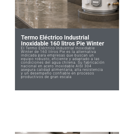
Termo Eléctrico Industrial
Inoxidable 160 litros Pie Winter
El Termo Eléctrico Industrial Inoxidable
Winter de 160 litros Pie es la alternativa
indicada para empresas que buscan un
equipo robusto, eficiente y adaptado a las
condiciones del agua chilena. Su fabricación
nacional en acero inoxidable AISI 304
asegura calidad alimentaria, alta resistencia
y un desempeño confiable en procesos
productivos de gran escala