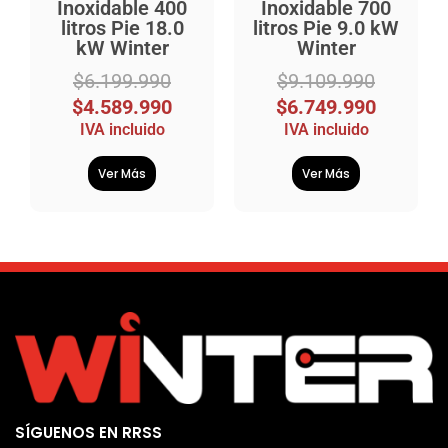
Inoxidable 400
Inoxidable 700
litros Pie 18.0
litros Pie 9.0 kW
kW Winter
Winter
$
6.199.990
$
9.109.990
$
4.589.990
$
6.749.990
IVA incluido
IVA incluido
Ver Más
Ver Más
SÍGUENOS EN RRSS