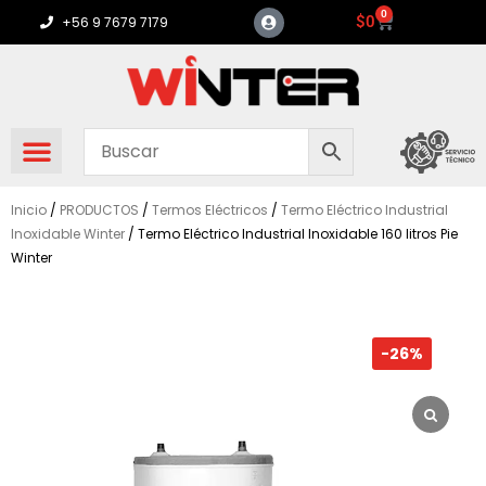
Ir
0
Carrito
$
0
+56 9 7679 7179
al
contenido
Inicio
/
PRODUCTOS
/
Termos Eléctricos
/
Termo Eléctrico Industrial
Inoxidable Winter
/ Termo Eléctrico Industrial Inoxidable 160 litros Pie
Winter
-26%