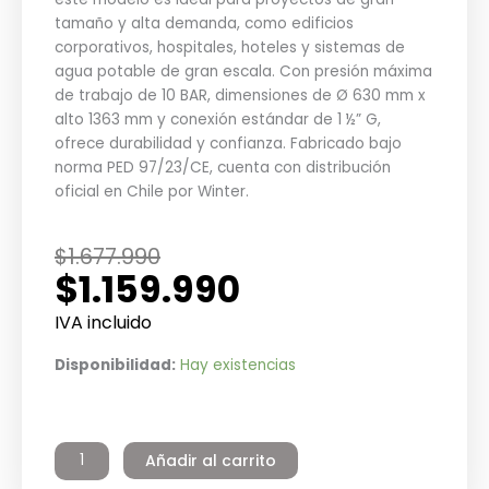
tamaño y alta demanda, como edificios
corporativos, hospitales, hoteles y sistemas de
agua potable de gran escala. Con presión máxima
de trabajo de 10 BAR, dimensiones de Ø 630 mm x
alto 1363 mm y conexión estándar de 1 ½” G,
ofrece durabilidad y confianza. Fabricado bajo
norma PED 97/23/CE, cuenta con distribución
oficial en Chile por Winter.
El
El
$
1.677.990
$
1.159.990
precio
precio
original
actual
IVA incluido
era:
es:
Estanque
Disponibilidad:
Hay existencias
$1.677.990.
$1.159.990.
de
Expansión
Agua
Añadir al carrito
Potable
Zilmet