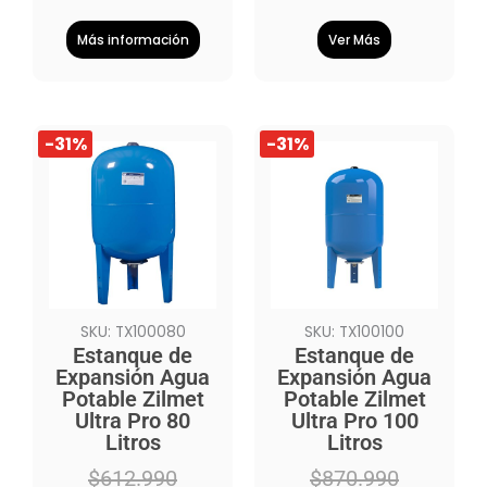
Más información
Ver Más
El
El
El
El
-31%
-31%
precio
precio
precio
precio
original
actual
original
actual
era:
es:
era:
es:
$612.990.
$421.990.
$870.990.
$598.990.
SKU: TX100080
SKU: TX100100
Estanque de
Estanque de
Expansión Agua
Expansión Agua
Potable Zilmet
Potable Zilmet
Ultra Pro 80
Ultra Pro 100
Litros
Litros
$
612.990
$
870.990