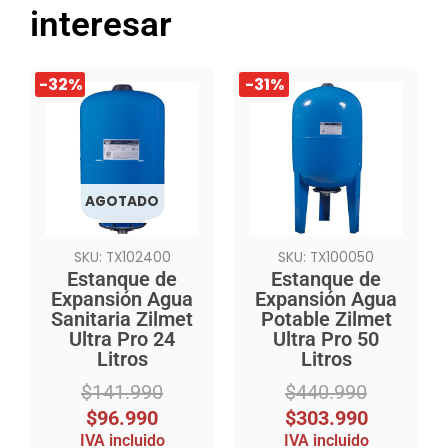
interesar
El
El
El
El
-32%
-31%
precio
precio
precio
precio
original
actual
original
actual
era:
es:
era:
es:
$141.990.
$96.990.
$440.990.
$303.990.
AGOTADO
SKU: TX102400
SKU: TX100050
Estanque de
Estanque de
Expansión Agua
Expansión Agua
Sanitaria Zilmet
Potable Zilmet
Ultra Pro 24
Ultra Pro 50
Litros
Litros
$
141.990
$
440.990
$
96.990
$
303.990
IVA incluido
IVA incluido