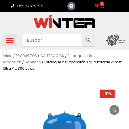
Ir
0
Carrito
$
0
+56 9 7679 7179
al
contenido
Inicio
/
PRODUCTOS
/
CALEFACCIÓN
/
Estanques de
expansión
/
Sanitario
/ Estanque de Expansión Agua Potable Zilmet
Ultra Pro 300 Litros
-31%