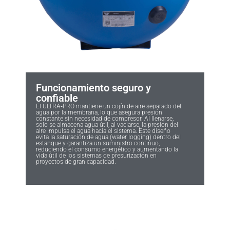
Funcionamiento seguro y
confiable
El ULTRA‑PRO mantiene un cojín de aire separado del
agua por la membrana, lo que asegura presión
constante sin necesidad de compresor. Al llenarse,
solo se almacena agua útil; al vaciarse, la presión del
aire impulsa el agua hacia el sistema. Este diseño
evita la saturación de agua (water logging) dentro del
estanque y garantiza un suministro continuo,
reduciendo el consumo energético y aumentando la
vida útil de los sistemas de presurización en
proyectos de gran capacidad.