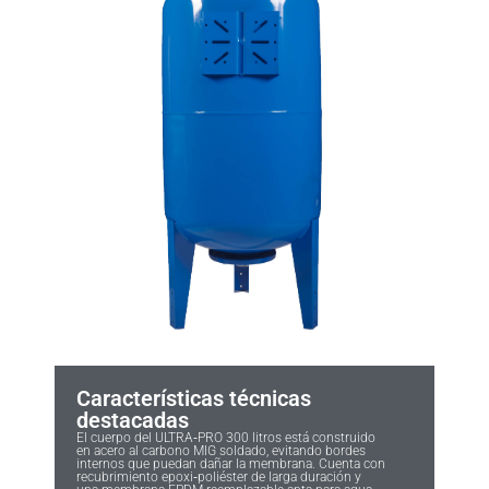
Características técnicas
destacadas
El cuerpo del ULTRA‑PRO 300 litros está construido
en acero al carbono MIG soldado, evitando bordes
internos que puedan dañar la membrana. Cuenta con
recubrimiento epoxi‑poliéster de larga duración y