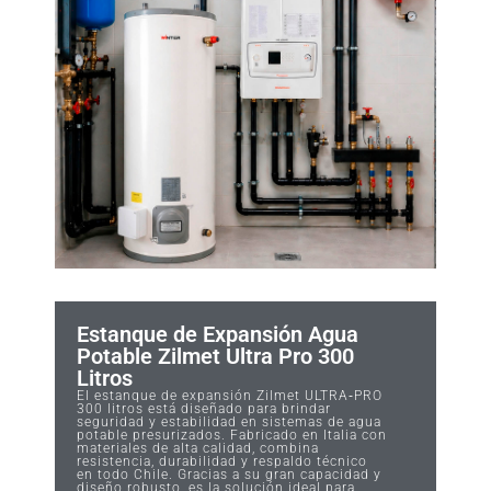
Estanque de Expansión Agua
Potable Zilmet Ultra Pro 300
Litros
El estanque de expansión Zilmet ULTRA‑PRO
300 litros está diseñado para brindar
seguridad y estabilidad en sistemas de agua
potable presurizados. Fabricado en Italia con
materiales de alta calidad, combina
resistencia, durabilidad y respaldo técnico
en todo Chile. Gracias a su gran capacidad y
diseño robusto, es la solución ideal para