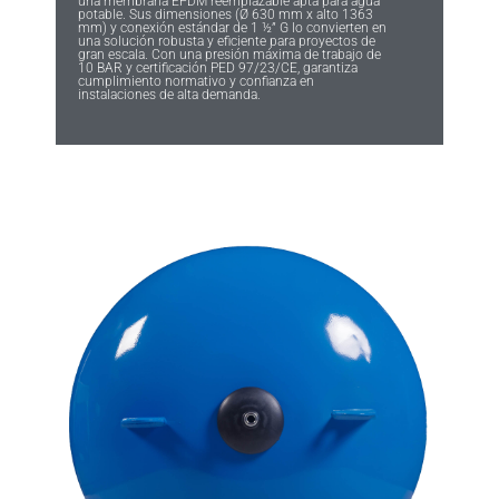
una membrana EPDM reemplazable apta para agua
potable. Sus dimensiones (Ø 630 mm x alto 1363
mm) y conexión estándar de 1 ½” G lo convierten en
una solución robusta y eficiente para proyectos de
gran escala. Con una presión máxima de trabajo de
10 BAR y certificación PED 97/23/CE, garantiza
cumplimiento normativo y confianza en
instalaciones de alta demanda.