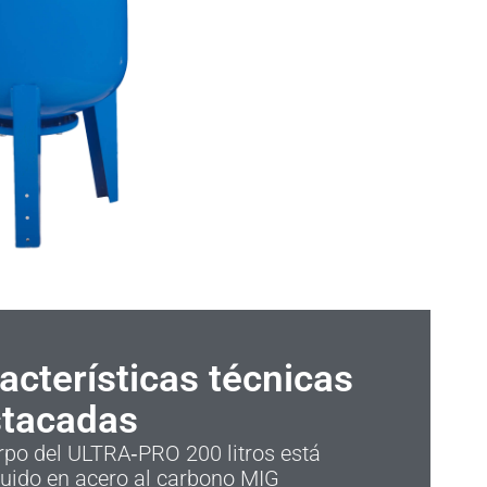
acterísticas técnicas
tacadas
rpo del ULTRA‑PRO 200 litros está
ruido en acero al carbono MIG