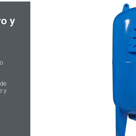
o y
lo
l
 de
e y