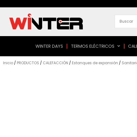
Ir
al
contenido
WINTER DAYS
TERMOS ELÉCTRICOS
CAL
Inicio
/
PRODUCTOS
/
CALEFACCIÓN
/
Estanques de expansión
/
Sanitari