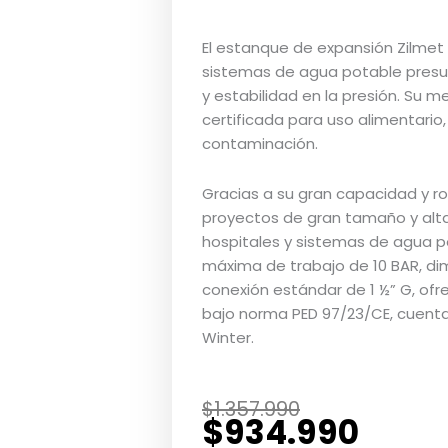
El estanque de expansión Zilmet
sistemas de agua potable presur
y estabilidad en la presión. Su
certificada para uso alimentario,
contaminación.
Gracias a su gran capacidad y r
proyectos de gran tamaño y alta
hospitales y sistemas de agua p
máxima de trabajo de 10 BAR, d
conexión estándar de 1 ½” G, ofr
bajo norma PED 97/23/CE, cuenta c
Winter.
El
El
$
1.357.990
$
934.990
precio
precio