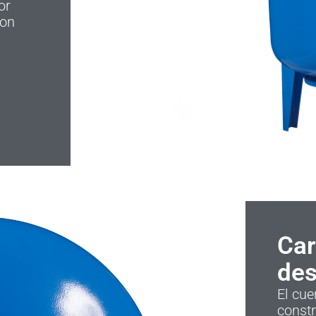
or
con
Car
des
El cue
const