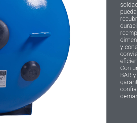
soldad
pueda
recubr
durac
reemp
dimen
y cone
convie
eficie
Con u
BAR y 
garan
confia
deman