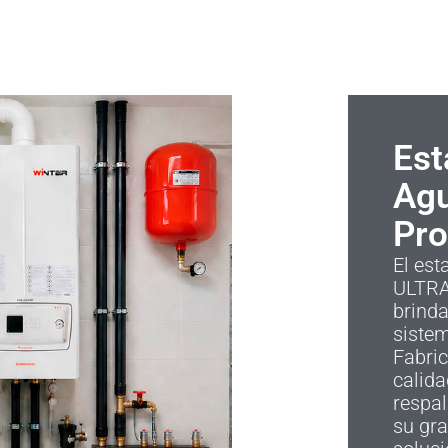
Est
Agu
Pro
El est
ULTRA
brinda
siste
Fabric
calida
respal
su gra