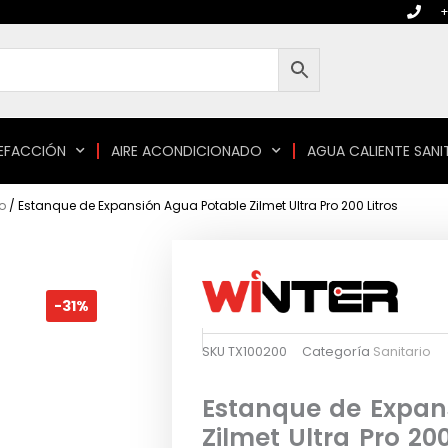
+
EFACCIÓN
AIRE ACONDICIONADO
AGUA CALIENTE SANI
o
/ Estanque de Expansión Agua Potable Zilmet Ultra Pro 200 Litros
-31%
SKU
TX100200
Categoría
Sanitario
Estanque de Expan
Zilmet Ultra Pro 200