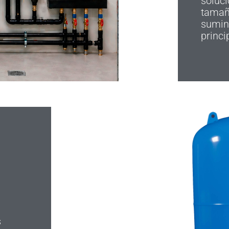
soluci
tamañ
sumini
princi
s