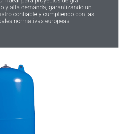
ón ideal para proyectos de gran
o y alta demanda, garantizando un
stro confiable y cumpliendo con las
pales normativas europeas.