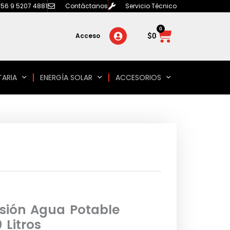
56 9 5207 4881
Contáctanos
Servicio Técnico
0
Carrito
$
0
Acceso
TARIA
ENERGÍA SOLAR
ACCESORIOS
sión Agua Potable
 Litros