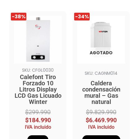
El
El
El
El
-38%
-34%
precio
precio
precio
precio
original
actual
original
actual
era:
es:
era:
es:
$299.990.
$184.990.
$9.829.990.
$6.469.990.
AGOTADO
SKU: CFGL0030
SKU: CAGNM014
Calefont Tiro
Forzado 10
Caldera
Litros Display
condensación
LCD Gas Licuado
mural – Gas
Winter
natural
$
299.990
$
9.829.990
$
184.990
$
6.469.990
IVA incluido
IVA incluido