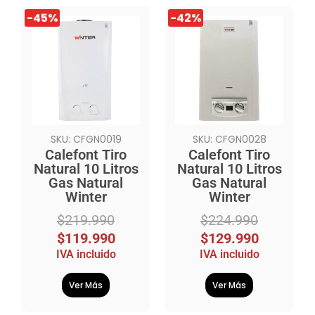
El
El
El
El
-45%
-42%
precio
precio
precio
precio
original
actual
original
actual
era:
es:
era:
es:
$219.990.
$119.990.
$224.990.
$129.990.
SKU: CFGN0019
SKU: CFGN0028
Calefont Tiro
Calefont Tiro
Natural 10 Litros
Natural 10 Litros
Gas Natural
Gas Natural
Winter
Winter
$
219.990
$
224.990
$
119.990
$
129.990
IVA incluido
IVA incluido
Ver Más
Ver Más