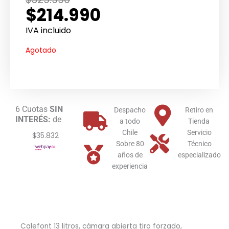
$
214.990
precio
precio
original
actual
IVA incluido
era:
es:
Agotado
$329.990.
$214.990.
6 Cuotas
SIN
Despacho
Retiro en
INTERÉS:
de
a todo
Tienda
Chile
Servicio
$35.832
Sobre 80
Técnico
años de
especializado
experiencia
Calefont 13 litros, cámara abierta tiro forzado,