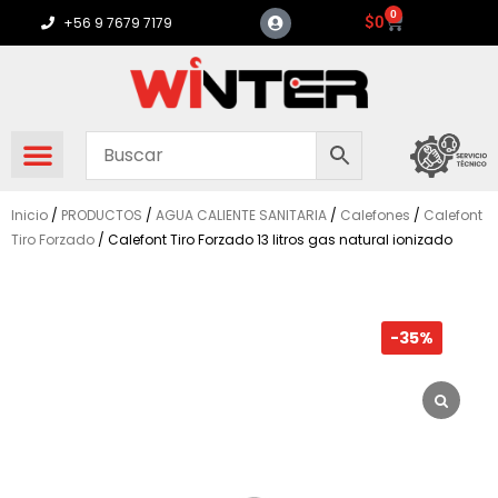
Ir
0
Carrito
$
0
+56 9 7679 7179
al
contenido
Inicio
/
PRODUCTOS
/
AGUA CALIENTE SANITARIA
/
Calefones
/
Calefont
Tiro Forzado
/ Calefont Tiro Forzado 13 litros gas natural ionizado
-35%