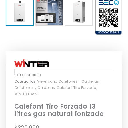
SKU
CFGN0030
Categorías
Aniversario Calefones - Calderas
,
Calefones y Calderas
,
Calefont Tiro Forzado
,
WINTER DAYS
Calefont Tiro Forzado 13
litros gas natural ionizado
El
El
$
329.990