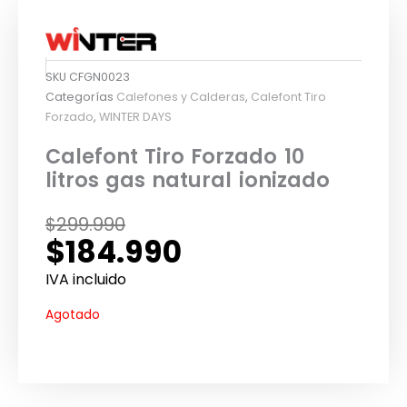
SKU
CFGN0023
Categorías
Calefones y Calderas
,
Calefont Tiro
Forzado
,
WINTER DAYS
Calefont Tiro Forzado 10
litros gas natural ionizado
El
El
$
299.990
$
184.990
precio
precio
original
actual
IVA incluido
era:
es:
Agotado
$299.990.
$184.990.