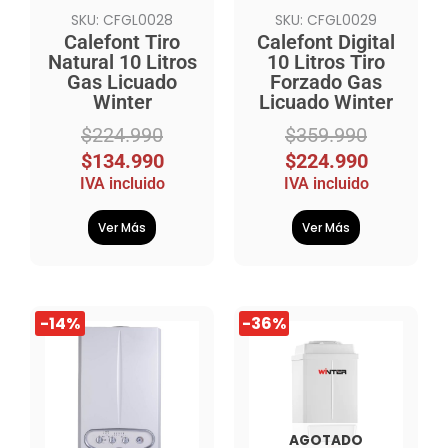
SKU: CFGL0028
SKU: CFGL0029
Calefont Tiro
Calefont Digital
Natural 10 Litros
10 Litros Tiro
Gas Licuado
Forzado Gas
Winter
Licuado Winter
$
224.990
$
359.990
$
134.990
$
224.990
IVA incluido
IVA incluido
Ver Más
Ver Más
El
El
El
El
-14%
-36%
precio
precio
precio
precio
original
actual
original
actual
era:
es:
era:
es:
$1.004.990.
$859.990.
$8.509.990.
$5.459.990.
AGOTADO