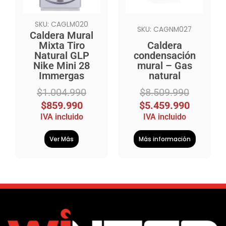
SKU: CAGLM020
SKU: CAGNM027
Caldera Mural
Mixta Tiro
Caldera
Natural GLP
condensación
Nike Mini 28
mural – Gas
Immergas
natural
$
1.004.990
$
8.509.990
$
859.990
$
5.459.990
IVA incluido
IVA incluido
Ver Más
Más información