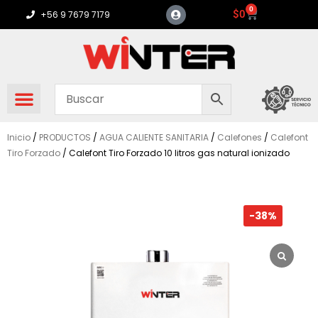
Ir
0
Carrito
$
0
+56 9 7679 7179
al
contenido
Inicio
/
PRODUCTOS
/
AGUA CALIENTE SANITARIA
/
Calefones
/
Calefont
Tiro Forzado
/ Calefont Tiro Forzado 10 litros gas natural ionizado
-38%