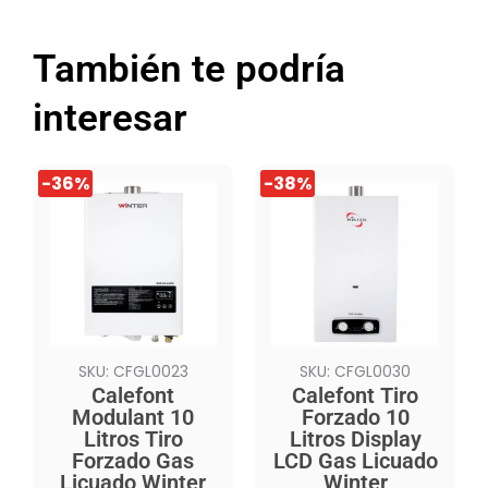
También te podría
interesar
El
El
El
El
-36%
-38%
precio
precio
precio
precio
original
actual
original
actual
era:
es:
era:
es:
$289.990.
$184.990.
$299.990.
$184.990.
SKU: CFGL0023
SKU: CFGL0030
Calefont
Calefont Tiro
Modulant 10
Forzado 10
Litros Tiro
Litros Display
Forzado Gas
LCD Gas Licuado
Licuado Winter
Winter