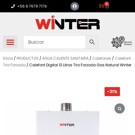
Ir
0
Carrito
$
0
+56 9 7679 7179
al
contenido
Inicio
/
PRODUCTOS
/
AGUA CALIENTE SANITARIA
/
Calefones
/
Calefont
Tiro Forzado
/ Calefont Digital 13 Litros Tiro Forzado Gas Natural Winter
-31%