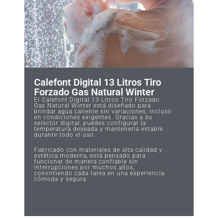
Calefont Digital 13 Litros Tiro
Forzado Gas Natural Winter
El Calefont Digital 13 Litros Tiro Forzado
Gas Natural Winter está diseñado para
brindar agua caliente sin variaciones, incluso
en condiciones exigentes. Gracias a su
selector digital, puedes configurar la
temperatura deseada y mantenerla estable
durante todo el uso.
Fabricado con materiales de alta calidad y
estética moderna, está pensado para
funcionar de manera confiable sin
interrupciones por muchos años,
convirtiendo cada tarea en una experiencia
cómoda y segura
.