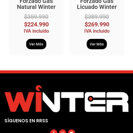
Forzado Gas
Forzado Gas
Natural Winter
Licuado Winter
$
359.990
$
389.990
$
224.990
$
269.990
IVA incluido
IVA incluido
Ver Más
Ver Más
SÍGUENOS EN RRSS
Facebook-
Instagram
Linkedin