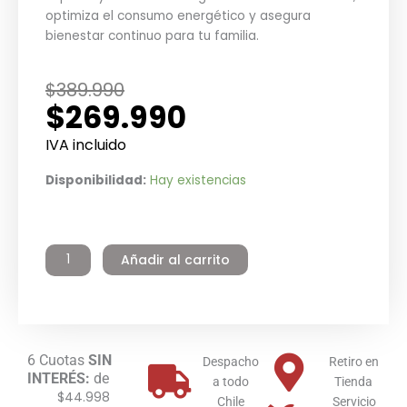
optimiza el consumo energético y asegura
bienestar continuo para tu familia.
El
El
$
389.990
$
269.990
precio
precio
original
actual
IVA incluido
era:
es:
Calefont
Disponibilidad:
Hay existencias
$389.990.
$269.990.
Digital
13
Litros
Añadir al carrito
Tiro
Forzado
Gas
Natural
Winter
cantidad
6 Cuotas
SIN
Despacho
Retiro en
INTERÉS:
de
a todo
Tienda
$44.998
Chile
Servicio