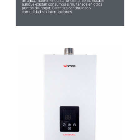
de agua, manteniendo su funcionamiento estable
aunque existan consumos simultáneos en otros
puntos del hogar. Garantiza continuidad y
comodidad sin interrupciones.